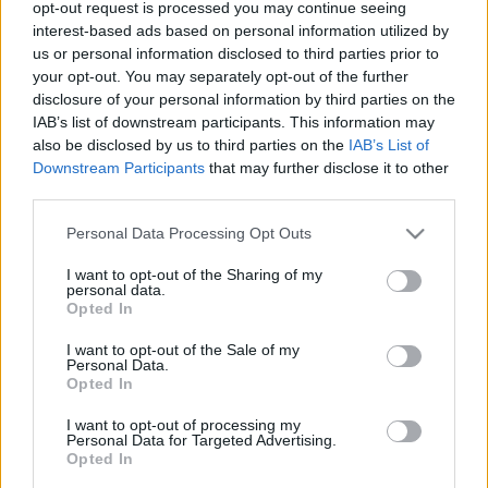
opt-out request is processed you may continue seeing
meg ország világ, a mi…
interest-based ads based on personal information utilized by
us or personal information disclosed to third parties prior to
Korrepetáljuk Orbánt
your opt-out. You may separately opt-out of the further
disclosure of your personal information by third parties on the
Fabius
•
2012. március 05.
850
IAB’s list of downstream participants. This information may
also be disclosed by us to third parties on the
IAB’s List of
Downstream Participants
that may further disclose it to other
Nemzetünk Mártírja ismét kitett magáért, hétvégi,
third parties.
Frankfurter Allgemeine Sonntagszeitung lapnak
adott nyilatkozatával tovább csiszolta a rólunk
Please note that this website/app uses one or more Google
Personal Data Processing Opt Outs
kialakult képet: mi aztán tényleg és őszintén nem
services and may gather and store information including but
értjük, hogy működik ez az Európai Unió.A Szipogó
not limited to your visit or usage behaviour. You may click to
I want to opt-out of the Sharing of my
personal data.
Mártír élő szobraként…
grant or deny consent to Google and its third-party tags to
Opted In
use your data for below specified purposes in below Google
consent section.
Pokoli Alkotmánybíróság
I want to opt-out of the Sale of my
Personal Data.
Opted In
Fabius
•
2011. június 09.
22
I want to opt-out of processing my
Personal Data for Targeted Advertising.
Amíg tegnap Strasbourgban ismét Európa
Opted In
csulatartályává váltunk az új alkotmányunk miatt,