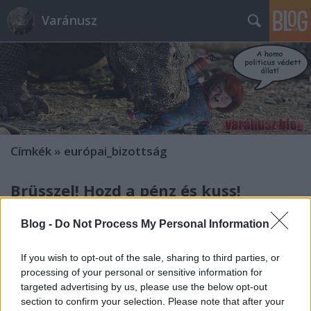
Varánusz
Címkék
»
európai_bizottság
Brüsszel! Hozd a pénz és kuss!
Fabius
•
2012. március 11.
812
Blog -
Do Not Process My Personal Information
Orbán Viktor lassan akkora aranyérgyökeret növeszt
If you wish to opt-out of the sale, sharing to third parties, or
azon a két hónapja megült széken, hogy ha így
processing of your personal or sensitive information for
haladunk nemzetközi orvoscsoport fogja róla
targeted advertising by us, please use the below opt-out
leoperálni. Hiába no, koldulásban jók vagyunk, ettől
section to confirm your selection. Please note that after your
jobbak talán csak a hitelezőcsalogatás megy. Lássa