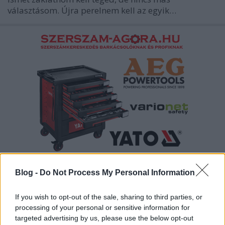
választásom. Újra perelnem kell az egyik…
Melyik jobb: a hazudós miniszter
Blog -
Do Not Process My Personal Information
vagy az igazmondó államtitkár?
Fabius
•
2012. augusztus 14.
380
If you wish to opt-out of the sale, sharing to third parties, or
processing of your personal or sensitive information for
targeted advertising by us, please use the below opt-out
Sej, beütött a gebasz a Vidékrontási Minisztériumba.