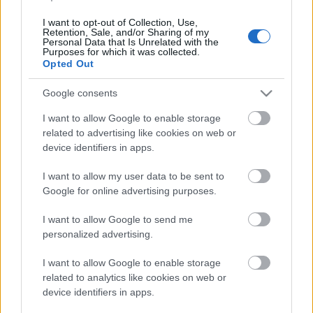
Fabius
•
2012. május 30.
839
I want to opt-out of Collection, Use,
Retention, Sale, and/or Sharing of my
Personal Data that Is Unrelated with the
Ejnye! Most aztán tényleg elég! Az Orbán kormány
Purposes for which it was collected.
Opted Out
kétéves ténykedésének értékelésekor is csak a
Közgép, az oligarchák, meg a föld? Hallatlan, hogy
Google consents
mit meg nem enged magának az ellenzék. Eszem
megáll, szegény Budai tekintetes urat baszogatni
I want to allow Google to enable storage
hálát adó néma áhítat helyett?…
related to advertising like cookies on web or
device identifiers in apps.
Oligarcha, túrsz?
I want to allow my user data to be sent to
Fabius
•
2012. május 24.
380
Google for online advertising purposes.
I want to allow Google to send me
Budai Gyula, mint a kormány mögénézésügyi
personalized advertising.
államtitkára egyszercsak betoppant Mezőcsátra,
mint valami közepesen szarul megrajzolt Marvel
I want to allow Google to enable storage
szuperhős. - Mivanmivanmivan? - kérdezte kedvesen
related to analytics like cookies on web or
a fogadására összegyűlt gazdáktól, - hun vannak
device identifiers in apps.
azok az oligarchák, akik Orbán Viktor…