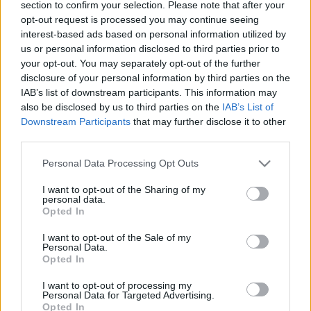
section to confirm your selection. Please note that after your
Habonyárpi szabadságon, a szájkosárszertár kulcsa
opt-out request is processed you may continue seeing
a zsebében, Viktor meg mire visszajön a
interest-based ads based on personal information utilized by
töltekezésből nem győz majd cellazárlatot kapni ha
us or personal information disclosed to third parties prior to
meglátja amit a félnótások műveltek. De addig is
your opt-out. You may separately opt-out of the further
rákkenroll béjbi, nehogy…
disclosure of your personal information by third parties on the
IAB’s list of downstream participants. This information may
Ángyán: mit keres Budai Gyula a
also be disclosed by us to third parties on the
IAB’s List of
Downstream Participants
that may further disclose it to other
mutyiban?
third parties.
Fabius
•
2012. június 02.
885
Please note that this website/app uses one or more Google
Personal Data Processing Opt Outs
services and may gather and store information including but
Elment az ÁngyánJózsi irattárba, csuhajla.
not limited to your visit or usage behaviour. You may click to
I want to opt-out of the Sharing of my
personal data.
Tanulmányt írt a lapjára, csuhajla. Tanulmányban
grant or deny consent to Google and its third-party tags to
Opted In
sava-borsa, Most leszünk mink' beszopatva,
use your data for below specified purposes in below Google
csuhajla! Tartozom én a parasztnak, csuhajla. Ezer
consent section.
I want to opt-out of the Sale of my
Personal Data.
hektár fődárával, csuhajla! Jaj Viktorom, hogy
Opted In
adjam meg, hogy a közvélemény…
I want to opt-out of processing my
Personal Data for Targeted Advertising.
Ne basztassátok Budai Gyulát!
Opted In