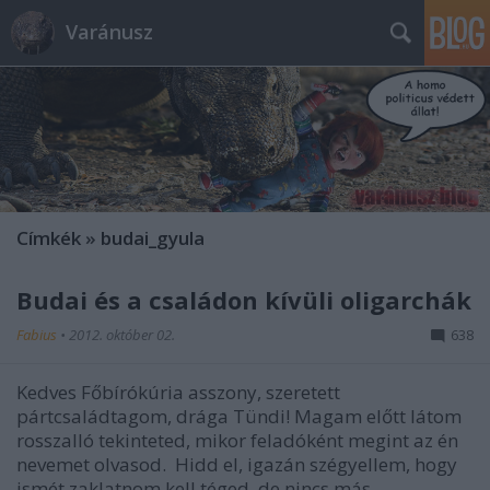
Varánusz
Címkék
»
budai_gyula
Budai és a családon kívüli oligarchák
Fabius
•
2012. október 02.
638
Kedves Főbírókúria asszony, szeretett
pártcsaládtagom, drága Tündi! Magam előtt látom
rosszalló tekinteted, mikor feladóként megint az én
nevemet olvasod. Hidd el, igazán szégyellem, hogy
ismét zaklatnom kell téged, de nincs más