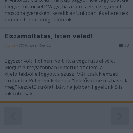
megszorítani kell? Vagy, ha a soros elnökségünket
mostohagyerekként kezelik az Unióban, és elterelnek
minden fontos dolgot tőlünk…
Elszámoltatás, Isten veled!
Fabius
•
2010. november 05.
68
Egyszer volt, hol nem volt, itt a vége fuss el véle.
Megint.A megafonban lemerült az elem, a
kijelöltekből elfogyott a szusz. Már csak Nemzeti
Trubadúr Péter énekelgeti a "felelősök ne úszhassák
meg" kezdetű strófát, bár, ha jobban figyelünk ő is
inkább csak…