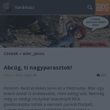
Varánusz
Címkék
»
áder_jános
Abcúg, ti nagyparasztok!
Fabius
•
2015. május 09.
387
Hmmm. Kezd érdekes lenni ez a földmutyi. Már úgy
értem annál is érdekesebb, mint eddig volt. Nemrég
még az eddigi mutyikat levezénylő NFA
gondozásába tolták a nemzeti parkok földjeit,
automatikusan hosszabbított bérleti jogot a