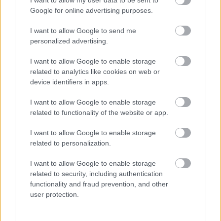
I want to allow my user data to be sent to
köztársasági elnököt,…
Google for online advertising purposes.
I want to allow Google to send me
Káder Jancsi a nerbűvész
personalized advertising.
Fabius
•
2013. június 29.
397
I want to allow Google to enable storage
related to analytics like cookies on web or
,,Itt látható a nagy hírű bűvész! A lábával karikázik, a
device identifiers in apps.
kezével citerázik, az orrával orgonázik, a fülével
figurázik, a szemével gurgulázik, a szájával
I want to allow Google to enable storage
vacsorázik!" (Weöres Sándor) Ez a versszak jutott
related to functionality of the website or app.
eszembe tegnap köztársasági elnökünk…
I want to allow Google to enable storage
related to personalization.
Káder János az átláthatóság pártján
Fabius
•
2013. május 09.
526
I want to allow Google to enable storage
related to security, including authentication
functionality and fraud prevention, and other
Felpislákolt tegnap egy halvány fénysugár Orbán
user protection.
mutyibirodalmában. Ha az átlátszó.hu értesülése
helytálló, Káder János politikai vétóval visszadobta
az információszabadságról szóló törvény trafikmutyi