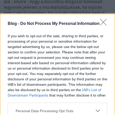
alá - elsőre - hogy a közszféra dolgozói kötelesek
legyenek jeleneti a munkáltatójuknak, ha eljárás
indul velük szemben. Ha a paksi titkosítást nem is,
ezt azért…
Blog -
Do Not Process My Personal Information
Káder János választási rendszere
If you wish to opt-out of the sale, sharing to third parties, or
termőre fordult
processing of your personal or sensitive information for
targeted advertising by us, please use the below opt-out
Fabius
•
2014. március 05.
751
section to confirm your selection. Please note that after your
opt-out request is processed you may continue seeing
Káder Janó ezt elintézte. Jó, mondjuk nem volt nehéz
interest-based ads based on personal information utilized by
dolga, a kétharmad és Viktor gondolom örömmel
us or personal information disclosed to third parties prior to
fogadták mikor kiötlötte az új VT két fő szabályát: -
your opt-out. You may separately opt-out of the further
ágyin: Lejtsen mifelénk a pálya, kompenzáljuk a
disclosure of your personal information by third parties on the
választókerületi győztest is, - dvá: Aprózzuk fel az
IAB’s list of downstream participants. This information may
ellenzéket…
also be disclosed by us to third parties on the
IAB’s List of
Downstream Participants
that may further disclose it to other
third parties.
Köztársasági Elnöki Hivatal:
Please note that this website/app uses one or more Google
tisztelettel tekintsünk a
Personal Data Processing Opt Outs