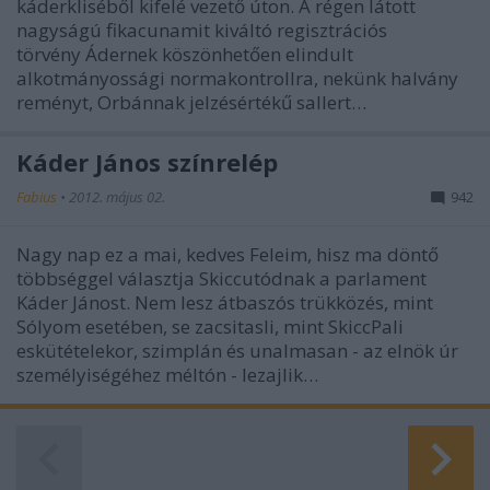
káderkliséből kifelé vezető úton. A régen látott
nagyságú fikacunamit kiváltó regisztrációs
törvény Ádernek köszönhetően elindult
alkotmányossági normakontrollra, nekünk halvány
reményt, Orbánnak jelzésértékű sallert…
Káder János színrelép
Fabius
•
2012. május 02.
942
Nagy nap ez a mai, kedves Feleim, hisz ma döntő
többséggel választja Skiccutódnak a parlament
Káder Jánost. Nem lesz átbaszós trükközés, mint
Sólyom esetében, se zacsitasli, mint SkiccPali
eskütételekor, szimplán és unalmasan - az elnök úr
személyiségéhez méltón - lezajlik…