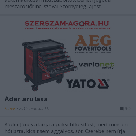
mészároslőrinc, szóval SzörnyetegLajost…
Áder árulása
Fabius
•
2015. március 11.
302
Káder János aláírja a paksi titkosítást, mert minden
hótiszta, kicsit sem aggályos, sőt. Cserébe nem írja