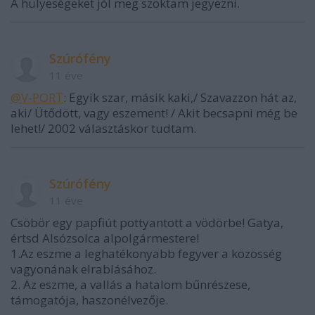
A hülyeségeket jól meg szoktam jegyezni.
Szúrófény
11 éve
@V-PORT
: Egyik szar, másik kaki,/ Szavazzon hát az,
aki/ Ütődött, vagy eszement! / Akit becsapni még be
lehet!/ 2002 választáskor tudtam.
Szúrófény
11 éve
Csöbör egy papfiút pottyantott a vödörbe! Gatya,
értsd Alsózsolca alpolgármestere!
1.Az eszme a leghatékonyabb fegyver a közösség
vagyonának elrablásához.
2. Az eszme, a vallás a hatalom bűnrészese,
támogatója, haszonélvezője.