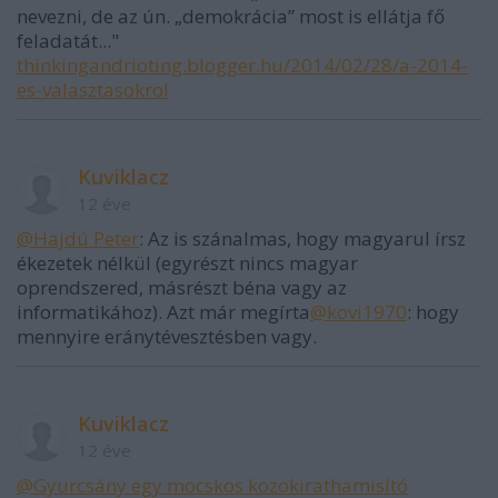
nevezni, de az ún. „demokrácia” most is ellátja fő
feladatát..."
thinkingandrioting.blogger.hu/2014/02/28/a-2014-
es-valasztasokrol
Kuviklacz
12 éve
@Hajdú Peter
: Az is szánalmas, hogy magyarul írsz
ékezetek nélkül (egyrészt nincs magyar
oprendszered, másrészt béna vagy az
informatikához). Azt már megírta
@kovi1970
: hogy
mennyire eránytévesztésben vagy.
Kuviklacz
12 éve
@Gyurcsány egy mocskos közokirathamisító