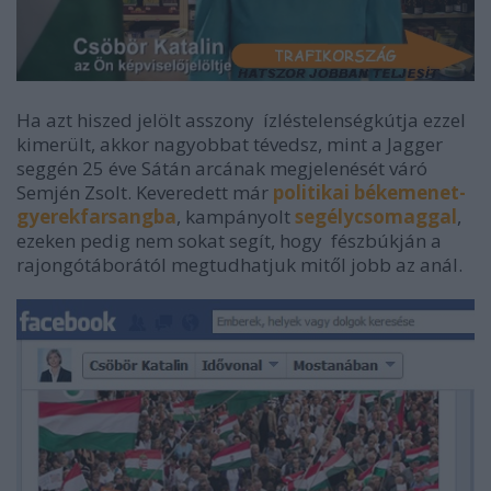
Ha azt hiszed jelölt asszony ízléstelenségkútja ezzel
kimerült, akkor nagyobbat tévedsz, mint a Jagger
seggén 25 éve Sátán arcának megjelenését váró
Semjén Zsolt. Keveredett már
politikai békemenet-
gyerekfarsangba
, kampányolt
segélycsomaggal
,
ezeken pedig nem sokat segít, hogy fészbúkján a
rajongótáborától megtudhatjuk mitől jobb az anál.