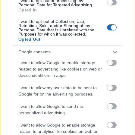
I want to opt-out of processing my
Personal Data for Targeted Advertising.
@Csekkliszt#10
:
Opted In
Fürge az áldozat:)
I want to opt-out of Collection, Use,
Retention, Sale, and/or Sharing of my
Personal Data that Is Unrelated with the
Purposes for which it was collected.
Vitéz.László
Opted Out
12 éve
Google consents
büdös rohat dakota mafia
I want to allow Google to enable storage
related to advertising like cookies on web or
device identifiers in apps.
Csekkliszt#10
12 éve
I want to allow my user data to be sent to
Google for online advertising purposes.
@tristen2005
:
Lol:-))
I want to allow Google to send me
Nem ad borravalót
personalized advertising.
I want to allow Google to enable storage
tristen2005
related to analytics like cookies on web or