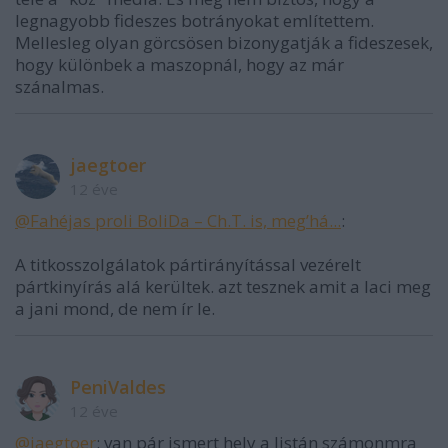
legnagyobb fideszes botrányokat említettem.
Mellesleg olyan görcsösen bizonygatják a fideszesek,
hogy különbek a maszopnál, hogy az már
szánalmas.
jaegtoer
12 éve
@Fahéjas proli BoliDa – Ch.T. is, meg’há...
:
A titkosszolgálatok pártirányítással vezérelt
pártkinyírás alá kerültek. azt tesznek amit a laci meg
a jani mond, de nem ír le.
PeniValdes
12 éve
@jaegtoer
: van pár ismert hely a listán számonmra