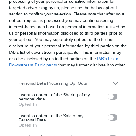
processing of your personal or sensitive information for
szolgálatok még dolgoznak a papírok eredetiségén?
targeted advertising by us, please use the below opt-out
NE'BASSZA MEG AZ ÉG, DE HOL ÉLÜNK?
section to confirm your selection. Please note that after your
OROSZORSZÁGBAN DIVAT ILYESMI, DE EURÓPÁBAN
opt-out request is processed you may continue seeing
HOL?
interest-based ads based on personal information utilized by
hvg.hu/itthon/20140326_Nepszava_Simonnak_megsi
us or personal information disclosed to third parties prior to
ncs_afrikai_utleve
your opt-out. You may separately opt-out of the further
disclosure of your personal information by third parties on the
IAB’s list of downstream participants. This information may
also be disclosed by us to third parties on the
IAB’s List of
Csekkliszt#10
Downstream Participants
that may further disclose it to other
12 éve
third parties.
@Fahéjas proli BoliDa – Ch.T. is, meg’há...
:
Please note that this website/app uses one or more Google
Dehogynem, meglesz, majd legyártják a másik 8
Personal Data Processing Opt Outs
services and may gather and store information including but
MSZPs útlevelével egyutt. Kurva gyanús hogy azok
not limited to your visit or usage behaviour. You may click to
I want to opt-out of the Sharing of my
sem kerültek elő. És mi tart a toxikológiai
personal data.
grant or deny consent to Google and its third-party tags to
vizsgálatban 1 hétig?
Opted In
use your data for below specified purposes in below Google
consent section.
I want to opt-out of the Sale of my
Personal Data.
Opted In
tristen2005
12 éve