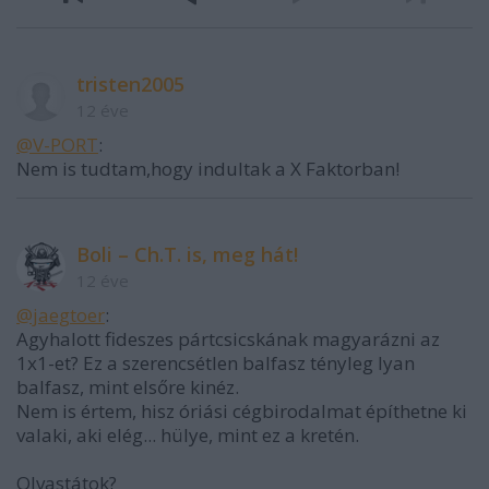
tristen2005
12 éve
@V-PORT
:
Nem is tudtam,hogy indultak a X Faktorban!
Boli – Ch.T. is, meg hát!
12 éve
@jaegtoer
:
Agyhalott fideszes pártcsicskának magyarázni az
1x1-et? Ez a szerencsétlen balfasz tényleg lyan
balfasz, mint elsőre kinéz.
Nem is értem, hisz óriási cégbirodalmat építhetne ki
valaki, aki elég... hülye, mint ez a kretén.
Olvastátok?