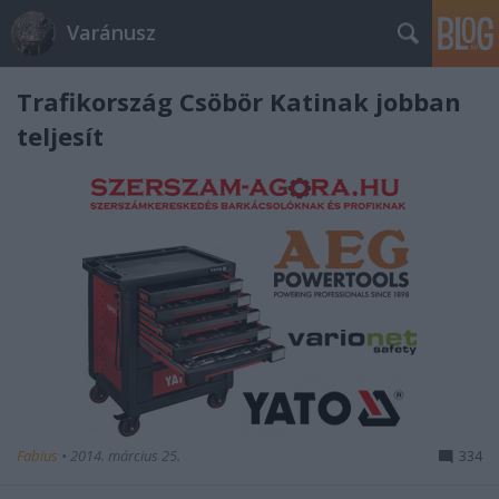
Varánusz
Trafikország Csöbör Katinak jobban
teljesít
Fabius
•
2014. március 25.
334