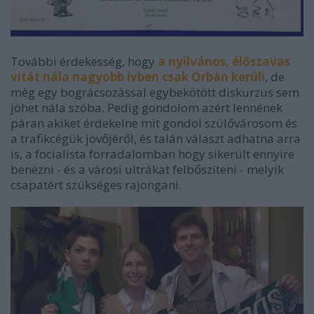
További érdekesség, hogy
a nyilvános, élőszavas
vitát nála nagyobb ívben csak Orbán kerüli
, de
még egy bográcsozással egybekötött diskurzus sem
jöhet nála szóba. Pedig gondolom azért lennének
páran akiket érdekelne mit gondol szülővárosom és
a trafikcégük jövőjéről, és talán választ adhatna arra
is, a focialista forradalomban hogy sikerült ennyire
benézni - és a városi ultrákat felbőszíteni - melyik
csapatért szükséges rajongani.