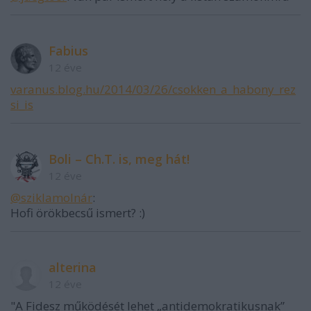
Fabius
12 éve
varanus.blog.hu/2014/03/26/csokken_a_habony_rez
si_is
Boli – Ch.T. is, meg hát!
12 éve
@sziklamolnár
:
Hofi örökbecsű ismert? :)
alterina
12 éve
"A Fidesz működését lehet „antidemokratikusnak”