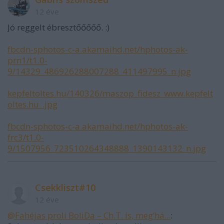
12 éve
Jó reggelt ébresztőőőőő. :)
fbcdn-sphotos-c-a.akamaihd.net/hphotos-ak-
prn1/t1.0-
9/14329_486926288007288_411497995_n.jpg
kepfeltoltes.hu/140326/maszop_fidesz_www.kepfelt
oltes.hu_.jpg
fbcdn-sphotos-c-a.akamaihd.net/hphotos-ak-
frc3/t1.0-
9/1507956_723510264348888_1390143132_n.jpg
Csekkliszt#10
12 éve
@Fahéjas proli BoliDa – Ch.T. is, meg’há...
: