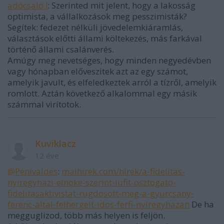
adócsaló !
: Szerinted mit jelent, hogy a lakosság
optimista, a vállalkozások meg pesszimisták?
Segítek: fedezet nélküli jövedelemkiáramlás,
választások előtti állami költekezés, más farkával
történő állami csalánverés.
Amúgy meg nevetséges, hogy minden negyedévben
vagy hónapban előveszitek azt az egy számot,
amelyik javult, és elfeledkeztek arról a tízről, amelyik
romlott. Aztán következő alkalommal egy másik
számmal virítotok.
Kuviklacz
12 éve
@Penivaldes
:
maihirek.com/hirek/a-fidelitas-
nyiregyhazi-elnoke-szerint-lufit-osztogato-
fidelitasaktivistat-rugdosott-meg-a-gyurcsany-
ferenc-altal-felhergelt-idos-ferfi-nyiregyhazan
De ha
megguglizod, több más helyen is feljön.