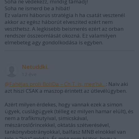
Soha ne védekezz, mindig támadj!
Soha ne ismerd be a hibát!
Ez valami háborús stratégia h ha csatát vesztenél
akkor az egész háborút elveszited ezért nem
veszthetsz. A legkisebb beismerés ezért az orban
rendszer összeomlását okozná. Ez valamilyen
elmebeteg agy gondolkodása is egyben.
Netuddki.
12 éve
@Fahéjas proli BoliDa – Ch.T. is, meg’há...
: Naiv aki
azt hiszi CSAK a maszop érintett az útlevélügyben.
Azért milyen érdekes, hogy vannak ezek a simon
ügyek, cuslágügyek (télleg ez milyen hamar elült), és
nem a trafikmutyival, simicskával,
mészároslőrincekkel, oktatás szétverésével,
tankönyvbotrányokkal, balfasz MNB elnökkel van
tele a "köz" média. És még nem biztos, hogy a