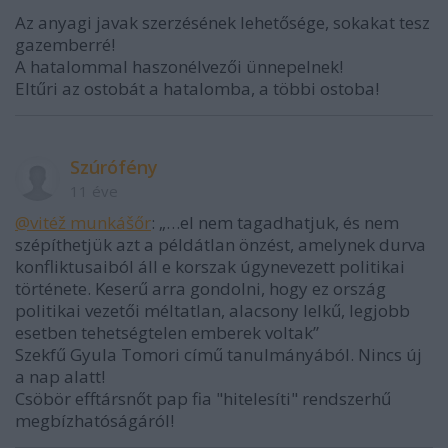
Az anyagi javak szerzésének lehetősége, sokakat tesz
gazemberré!
A hatalommal haszonélvezői ünnepelnek!
Eltűri az ostobát a hatalomba, a többi ostoba!
Szúrófény
11 éve
@vitéž munkášőr
: „…el nem tagadhatjuk, és nem
szépíthetjük azt a példátlan önzést, amelynek durva
konfliktusaiból áll e korszak úgynevezett politikai
története. Keserű arra gondolni, hogy ez ország
politikai vezetői méltatlan, alacsony lelkű, legjobb
esetben tehetségtelen emberek voltak”
Szekfű Gyula Tomori című tanulmányából. Nincs új
a nap alatt!
Csöbör efftársnőt pap fia "hitelesíti" rendszerhű
megbízhatóságáról!