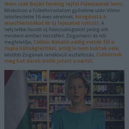
Nem csak Baján fenékig tejfel Fideszesnek lenni
.
Miskolcon a fülkeforradalom győzelme után Viktor
letörlesztette 16 éves sérelmét,
kirugdosta a
waschleristákat és új fejezetet nyitott
. A
helyzetbe hozott új fideszválogatott pedig vitt
mindent amihez hozzáfért. Zsigamarci és női
megfelelője,
Csöbör Katalin addig vették föl a
dupla költségtérítést, amíg le nem buktak vele
,
később Zsigának rendkívüli aszfaltozás,
Csöbörnek
meg hat darab trafik jutott a nertől
.