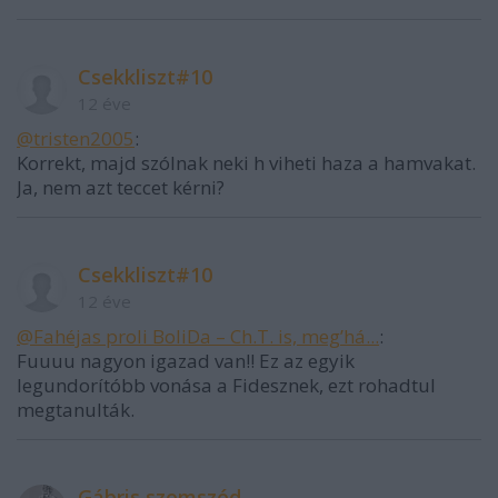
Csekkliszt#10
12 éve
@tristen2005
:
Korrekt, majd szólnak neki h viheti haza a hamvakat.
Ja, nem azt teccet kérni?
Csekkliszt#10
12 éve
@Fahéjas proli BoliDa – Ch.T. is, meg’há...
:
Fuuuu nagyon igazad van!! Ez az egyik
legundorítóbb vonása a Fidesznek, ezt rohadtul
megtanulták.
Gábris szomszéd