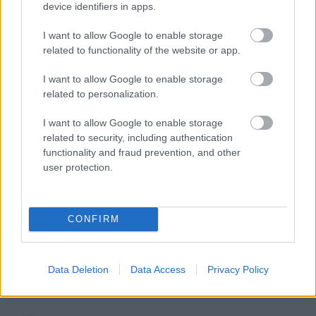
device identifiers in apps.
12 éve
@Csekkliszt#10
:
I want to allow Google to enable storage
related to functionality of the website or app.
A hírek szerint még az apja sem látta, kapott egy
sms-t és kész. De hol van, azt senki nem tudja!
I want to allow Google to enable storage
related to personalization.
I want to allow Google to enable storage
Boli – Ch.T. is, meg hát!
related to security, including authentication
12 éve
functionality and fraud prevention, and other
user protection.
@Csekkliszt#10
:
Egyre inkább Habony féle kommunikációs,
marketing trümknek tűnik az útlevél dolog. A
marketing alapjainál tanítják, hogy ha sarad van,
CONFIRM
fogd rá ezt gyorsan a másikra, mert ha ő mondja
majd rád, már nem hiteles, hisz te mondtad rá
előbb, ő csak visszavág. Kezd kilógni a pacipata.
Data Deletion
Data Access
Privacy Policy