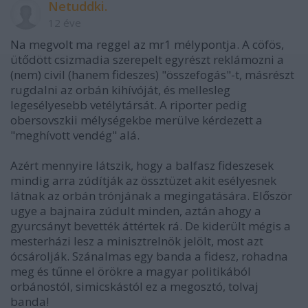
Netuddki.
12 éve
Na megvolt ma reggel az mr1 mélypontja. A cöfös,
ütődött csizmadia szerepelt egyrészt reklámozni a
(nem) civil (hanem fideszes) "összefogás"-t, másrészt
rugdalni az orbán kihívóját, és mellesleg
legesélyesebb vetélytársát. A riporter pedig
obersovszkii mélységekbe merülve kérdezett a
"meghívott vendég" alá.
Azért mennyire látszik, hogy a balfasz fideszesek
mindig arra zúdítják az össztüzet akit esélyesnek
látnak az orbán trónjának a megingatására. Először
ugye a bajnaira zúdult minden, aztán ahogy a
gyurcsányt bevették áttértek rá. De kiderült mégis a
mesterházi lesz a minisztrelnök jelölt, most azt
ócsárolják. Szánalmas egy banda a fidesz, rohadna
meg és tűnne el örökre a magyar politikából
orbánostól, simicskástól ez a megosztó, tolvaj
banda!