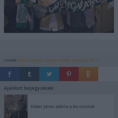
Címkék:
fidesz
miskolc
csöbör katalin
választás 2014
Ajánlott bejegyzések:
Káder János aláírta a lex csicskát