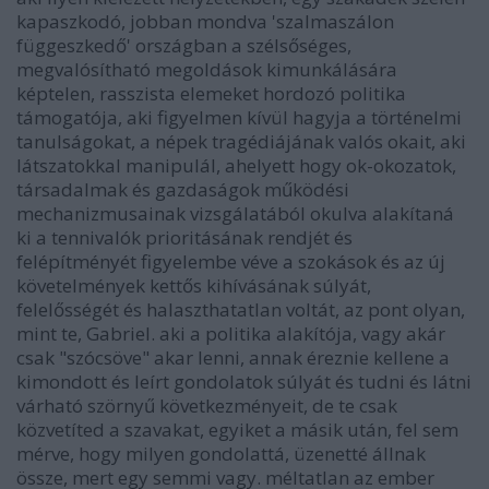
kapaszkodó, jobban mondva 'szalmaszálon
függeszkedő' országban a szélsőséges,
megvalósítható megoldások kimunkálására
képtelen, rasszista elemeket hordozó politika
támogatója, aki figyelmen kívül hagyja a történelmi
tanulságokat, a népek tragédiájának valós okait, aki
látszatokkal manipulál, ahelyett hogy ok-okozatok,
társadalmak és gazdaságok működési
mechanizmusainak vizsgálatából okulva alakítaná
ki a tennivalók prioritásának rendjét és
felépítményét figyelembe véve a szokások és az új
követelmények kettős kihívásának súlyát,
felelősségét és halaszthatatlan voltát, az pont olyan,
mint te, Gabriel. aki a politika alakítója, vagy akár
csak "szócsöve" akar lenni, annak éreznie kellene a
kimondott és leírt gondolatok súlyát és tudni és látni
várható szörnyű következményeit, de te csak
közvetíted a szavakat, egyiket a másik után, fel sem
mérve, hogy milyen gondolattá, üzenetté állnak
össze, mert egy semmi vagy. méltatlan az ember