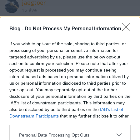
jaegtoer
12 éve
@magándemokrata
:
Blog -
Do Not Process My Personal Information
köszi.:)
If you wish to opt-out of the sale, sharing to third parties, or
processing of your personal or sensitive information for
targeted advertising by us, please use the below opt-out
Magna cum laudeTigeri másztesz digrii
section to confirm your selection. Please note that after your
12 éve
opt-out request is processed you may continue seeing
@gazoló
: Miért ne szavazzon a jobbikra?
interest-based ads based on personal information utilized by
us or personal information disclosed to third parties prior to
your opt-out. You may separately opt-out of the further
disclosure of your personal information by third parties on the
magándemokrata
IAB’s list of downstream participants. This information may
12 éve
also be disclosed by us to third parties on the
IAB’s List of
Downstream Participants
that may further disclose it to other
@Magna cum laudeTigeri másztesz digrii
: dehogy
third parties.
nem!
csak a jobbikosoknak bonyolult!
Please note that this website/app uses one or more Google
Personal Data Processing Opt Outs