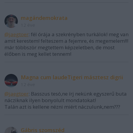
magándemokrata
12 éve
@jaegtoer
: fél órája a szekrényben turkálok! meg van
amit kerestem! felteszem a fejemre, és megemelem!!!
már többször megtettem képzeletben, de most
élőben is meg kellet tennem!
Magna cum laudeTigeri másztesz digrii
12 éve
@jaegtoer
: Basszus tesó,ne írj nekünk egyszerű buta
nácziknak ilyen bonyolult mondatokat!
Talán azt is kellene nézni miért náczulunk,nem???
Gábris szomszéd