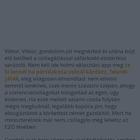
Viktor, Viktor, gondolom jól megnézted és utána bújt
elő belőled a csillagállással sáfárkodó ezoterikus
varázsló. Nem kell ide holmi választási app meg
te
ki lennél ha pártdakota volnál kérdezz, felelek
játék
, elég világosan elmondtad: nem elhinni
semmit senkinek, csak menni szavazni szépen, ahogy
a szerencsecsillagokat tologattad az égen, úgy
érdemes. Ha ezek mellett valami csoda folytán
mégis megbuknál, legalább kapóra jön, hogy
elbugáztátok a körkettest német gazdáitól. Mert ha
miniszterelnök már nem, csillagjós még lehetsz az
EZO tévében.
Gondolj csak bele: végre egy civil foglalkozás amiben