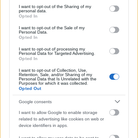
services and may gather and store information including but
not limited to your visit or usage behaviour. You may click to
I want to opt-out of the Sharing of my
personal data.
grant or deny consent to Google and its third-party tags to
jaegtoer
Opted In
use your data for below specified purposes in below Google
12 éve
consent section.
I want to opt-out of the Sale of my
@Magna cum laudeTigeri másztesz digrii
:
Personal Data.
Opted In
Kedves MaTi!
I want to opt-out of processing my
Personal Data for Targeted Advertising.
A vita méltatlan. azért, méltatlan, mert az a párt,
Opted In
amelyik képtelen megfogalmazni az egyéni és
I want to opt-out of Collection, Use,
közösségi szabadságjogok tiszteletben tartásával a
Retention, Sale, and/or Sharing of my
mégoly sürgős és a kisebbségeket is érintő
Personal Data that Is Unrelated with the
Purposes for which it was collected.
tennivalókat, az alkalmatlan a politikai közéletben
Opted Out
nemcsak a társadalmi érdekek képviseletére, hanem
megjelenítésére is.
Google consents
I want to allow Google to enable storage
A jobbik programját elolvastam, mert szeretem
related to advertising like cookies on web or
tudni, hogy konkrétan mitől is undorodom, és mi az
device identifiers in apps.
amit szívesen megeszek. nos a jobbik programjából
ha eltekintenék a hmmm rasszista elemektől, akkor