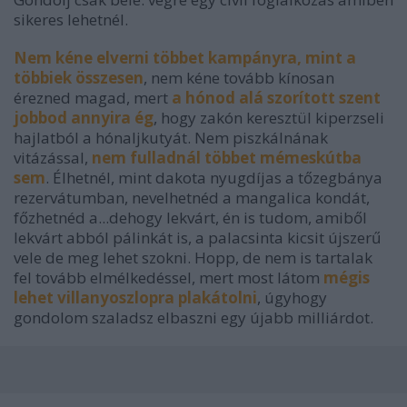
sikeres lehetnél.
Nem kéne elverni többet kampányra, mint a
többiek összesen
, nem kéne tovább kínosan
érezned magad, mert
a hónod alá szorított szent
jobbod annyira ég
, hogy zakón keresztül kiperzseli
hajlatból a hónaljkutyát. Nem piszkálnának
vitázással,
nem fulladnál többet mémeskútba
sem
. Élhetnél, mint dakota nyugdíjas a tőzegbánya
rezervátumban, nevelhetnéd a mangalica kondát,
főzhetnéd a...dehogy lekvárt, én is tudom, amiből
lekvárt abból pálinkát is, a palacsinta kicsit újszerű
vele de meg lehet szokni. Hopp, de nem is tartalak
fel tovább elmélkedéssel, mert most látom
mégis
lehet villanyoszlopra plakátolni
, úgyhogy
gondolom szaladsz elbaszni egy újabb milliárdot.