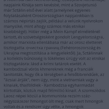
napjaink Kínája sem kevésbé, mint a Szovjetunió
már Sztálin első évei alatt (amelynek egyenes
folytatásaként Oroszországban napjainkban is
számos népirtás zajlik, például a velünk nyelvrokon
manysiké, mint ahogy számos más etnikai
kisebbségé). Hitler még a Mein Kampf elméleténél
tartott, és szövetségesként gondolt Lengyelországra,
amikor marxista ellenlábasa már az orosz életteret
tisztogatta: очистка границ (Fehéroroszország és
Ukrajna megtisztítása a lengyelektől). Ja, Sztálinnak
a kollektív bűnösség is tökéletes ürügy volt az etnikai
tisztogatásra: lásd a krími tatárok esetét. A
kambodzsai vörös khmereknek még a franciák
tanították, hogy ők a térségben a felsőbbrendűek, az
"ázsiai árják", nem úgy, mint a vietnamiak vagy a
kínaiak, thaiföldiek - Kambodzsa egyharmadát
kiirtották, köztük majd félmillió kínait. A szomszédos
Laosz népei közül a kommunista rezsim száz-
négyszázezer hmongot ölt meg, csak mert hmongok
voltak és a rendszer úgy vélte, a hmongok