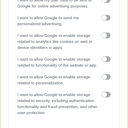
I want to allow my user data to be sent to
sem fogadható el, mert lózungok halmazával nem
Google for online advertising purposes.
lehet rávezetni az országot a felemelkedés útjára.
I want to allow Google to send me
A felelősség, mint olyan, az én politikai
personalized advertising.
értékrendemben elég előkelő helyet foglal el, ezért
olyan lesújtó a véleményem a megalapozatlan és az
I want to allow Google to enable storage
ember ösztönvilágából adódó gondolkozásra ható
related to analytics like cookies on web or
propagandáról.
device identifiers in apps.
Ellenben visszafogottságodat mindig is értékeltem.
I want to allow Google to enable storage
most is.
related to functionality of the website or app.
I want to allow Google to enable storage
az hogy a többi politikai hiéna fondorlatos módon
related to personalization.
profin kezeli a PC technikákat és minden másban is
átveri a választóit, az nem csökkenti a jobbik
I want to allow Google to enable storage
alkalmatlanságát.
related to security, including authentication
functionality and fraud prevention, and other
user protection.
Magna cum laudeTigeri másztesz digrii
12 éve