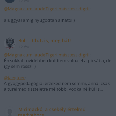
12 éve
@Magna cum laudeTigeri másztesz digrii
:
aluggyá! amíg nyugodtan alhatol:)
Boli – Ch.T. is, meg hát!
12 éve
@Magna cum laudeTigeri másztesz digrii
:
Én sokkal rövidebben küldtem volna el a picsába, de
így sem rossz! :)
@jaegtoer
:
A gyógypedagógiai érzéked nem semmi, annál csak
a türelmed tiszteletre méltóbb. Vodka nélkül is...
Micimackó, a csekély értelmű
medvebocs