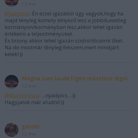
12 éve
@jaegtoer
: Én ezzel igazából úgy vagyok,hogy ha
majd tényleg komoly tényező lesz a jobbik,esetleg
kormányon/kormányban lesz,akkor lehet igazán
értékelni a teljesítményüket.
És bizony akkor lehet igazán szidni/dícsérni őket.
Na de mostmár tényleg fekszem,mert mindjárt
kelek!:))
Magna cum laudeTigeri másztesz digrii
12 éve
@Marcellusca
: ...nyádpics...:))
Hagyjatok már aludni!:))
gazoló
12 éve