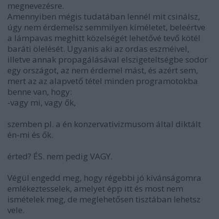
megnevezésre.
Amennyiben mégis tudatában lennél mit csinálsz,
úgy nem érdemelsz semmilyen kíméletet, beleértve
a lámpavas meghitt közelségét lehetővé tevő kötél
baráti ölelését. Ugyanis aki az ordas eszméivel,
illetve annak propagálásával elszigeteltségbe sodor
egy országot, az nem érdemel mást, és azért sem,
mert az az alapvető tétel minden programotokba
benne van, hogy:
-vagy mi, vagy ők,
szemben pl. a én konzervativizmusom által diktált
én-mi és ők.
érted? ÉS. nem pedig VAGY.
Végül engedd meg, hogy régebbi jó kívánságomra
emlékeztesselek, amelyet épp itt és most nem
ismételek meg, de meglehetősen tisztában lehetsz
vele.