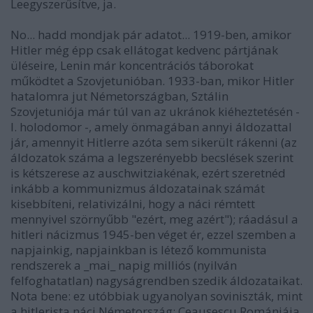
Leegyszerűsítve, ja.
No... hadd mondjak pár adatot... 1919-ben, amikor
Hitler még épp csak ellátogat kedvenc pártjának
üléseire, Lenin már koncentrációs táborokat
működtet a Szovjetunióban. 1933-ban, mikor Hitler
hatalomra jut Németországban, Sztálin
Szovjetuniója már túl van az ukránok kiéheztetésén -
l. holodomor -, amely önmagában annyi áldozattal
jár, amennyit Hitlerre azóta sem sikerült rákenni (az
áldozatok száma a legszerényebb becslések szerint
is kétszerese az auschwitziakénak, ezért szeretnéd
inkább a kommunizmus áldozatainak számát
kisebbíteni, relativizálni, hogy a náci rémtett
mennyivel szörnyűbb "ezért, meg azért"); ráadásul a
hitleri nácizmus 1945-ben véget ér, ezzel szemben a
napjainkig, napjainkban is létező kommunista
rendszerek a _mai_ napig milliós (nyilván
felfoghatatlan) nagyságrendben szedik áldozataikat.
Nota bene: ez utóbbiak ugyanolyan soviniszták, mint
a hitlerista náci Németország: Ceaușescu Romániája,