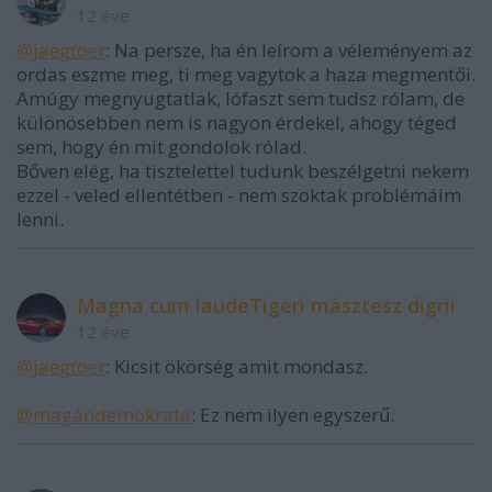
12 éve
@jaegtoer
: Na persze, ha én leírom a véleményem az
ordas eszme meg, ti meg vagytok a haza megmentői.
Amúgy megnyugtatlak, lófaszt sem tudsz rólam, de
különösebben nem is nagyon érdekel, ahogy téged
sem, hogy én mit gondolok rólad.
Bőven elég, ha tisztelettel tudunk beszélgetni nekem
ezzel - veled ellentétben - nem szoktak problémáim
lenni.
Magna cum laudeTigeri másztesz digrii
12 éve
@jaegtoer
: Kicsit ökörség amit mondasz.
@magándemokrata
: Ez nem ilyen egyszerű.