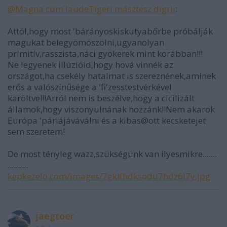
@Magna cum laudeTigeri másztesz digrii
:
Attól,hogy most 'bárányoskiskutyabőrbe próbálják
magukat belegyömöszölni,ugyanolyan
primitív,rasszista,náci gyökerek mint korábban!!!
Ne legyenek illúzióid,hogy hová vinnék az
országot,ha csekély hatalmat is szereznének,aminek
erős a valószínűsége a 'fi'zesstestvérkével
karöltve!!!Arról nem is beszélve,hogy a cicilizált
államok,hogy viszonyulnának hozzánk!!Nem akarok
Európa 'páriájáváválni és a kibas@ott kecsketejet
sem szeretem!
De most tényleg wazz,szükségünk van ilyesmikre.......
..........
kepkezelo.com/images/7gklfhdksodu7hdz6l7y.jpg
jaegtoer