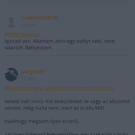
Csekkliszt#10
12 éve
@Marcellusca
:
Igazad van. Akartam adni egy esélyt neki, nem
sikerült. Befejeztem.
jaegtoer
12 éve
@Gábriel angyal_a kitalált blogrobotártuditu
:
neked már nincs mit elvesztened. te vagy az abszolút
semmi. még nulla sem, mert az is VALAMI.
csakhogy mégsem ilyen eccerű...
aki ilyen kiélezett helyzetekben, egy szakadék szélén