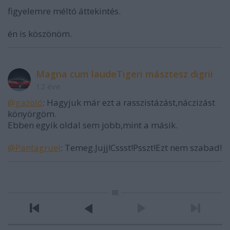
figyelemre méltó áttekintés.
én is köszönöm.
Magna cum laudeTigeri másztesz digrii
12 éve
@gazoló
: Hagyjuk már ezt a rasszistázást,náczizást
könyörgöm.
Ebben egyik oldal sem jobb,mint a másik.
@Pantagruel
: Temeg.Jujj!Cssst!Psszt!Ezt nem szabad!