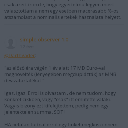
csak azert irom le, hogy egyertelmu legyen miert
valasztottam a nem egy esetben macerasabb %-os
atszamolast a nominalis ertekek hasznalata helyett.
simple observer 1.0
12 éve
@DarthVader
:
"az előző éra végén 1 év alatt 17 MD Euro-val
megnövelték (lényegében megduplázták) az MNB
devizatartalékát."
Igaz, igaz. Errol is olvastam , de nem tudom, hogy
konkret cikkben, vagy "csak" itt emlitette valaki.
Vagyis bizony ezt kifelejtettem, pedig nem egy
jelentektelen summa. SOT!
HA netalan tudnal errol egy linket megkoszonnem.