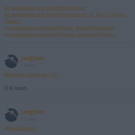
en.wikipedia.org/wiki/Holodomor
en.wikipedia.org/wiki/Deportation_of_the_Crimean_
Tatars
en.wikipedia.org/wiki/Khmer_Rouge#Ideology
en.wikipedia.org/wiki/Hmong_people#History
jaegtoer
12 éve
@simple observer 1.0
:
O.K. köszi.
jaegtoer
12 éve
@Pantagruel
: