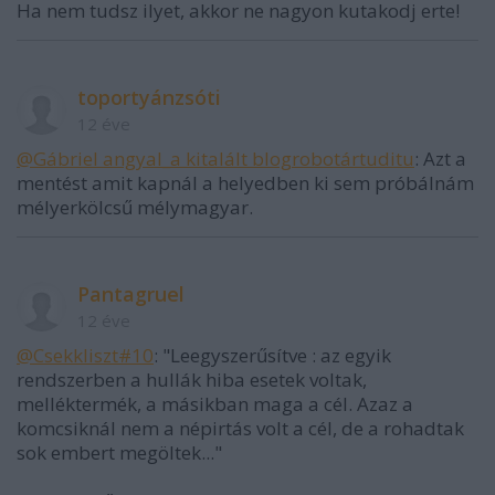
Ha nem tudsz ilyet, akkor ne nagyon kutakodj erte!
toportyánzsóti
12 éve
@Gábriel angyal_a kitalált blogrobotártuditu
: Azt a
mentést amit kapnál a helyedben ki sem próbálnám
mélyerkölcsű mélymagyar.
Pantagruel
12 éve
@Csekkliszt#10
: "Leegyszerűsítve : az egyik
rendszerben a hullák hiba esetek voltak,
melléktermék, a másikban maga a cél. Azaz a
komcsiknál nem a népirtás volt a cél, de a rohadtak
sok embert megöltek..."