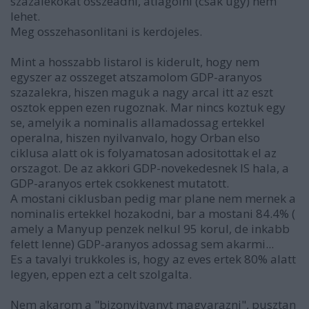
szazalekokat osszeadni, atlagolni (csak ugy) nem
lehet.
Meg osszehasonlitani is kerdojeles.
Mint a hosszabb listarol is kiderult, hogy nem
egyszer az osszeget atszamolom GDP-aranyos
szazalekra, hiszen maguk a nagy arcal itt az eszt
osztok eppen ezen rugoznak. Mar nincs koztuk egy
se, amelyik a nominalis allamadossag ertekkel
operalna, hiszen nyilvanvalo, hogy Orban elso
ciklusa alatt ok is folyamatosan adositottak el az
orszagot. De az akkori GDP-novekedesnek IS hala, a
GDP-aranyos ertek csokkenest mutatott.
A mostani ciklusban pedig mar plane nem mernek a
nominalis ertekkel hozakodni, bar a mostani 84.4% (
amely a Manyup penzek nelkul 95 korul, de inkabb
felett lenne) GDP-aranyos adossag sem akarmi...
Es a tavalyi trukkoles is, hogy az eves ertek 80% alatt
legyen, eppen ezt a celt szolgalta.
Nem akarom a "bizonyitvanyt magyarazni", pusztan