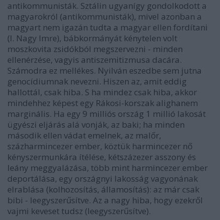
antikommunisták. Sztálin ugyanígy gondolkodott a
magyarokról (antikommunisták), mivel azonban a
magyart nem igazán tudta a magyar ellen fordítani
(l. Nagy Imre), bábkormányát kénytelen volt
moszkovita zsidókból megszervezni - minden
ellenérzése, vagyis antiszemitizmusa dacára.
Számodra ez mellékes. Nyilván eszedbe sem jutna
genocídiumnak nevezni. Hiszen az, amit eddig
hallottál, csak hiba. S ha mindez csak hiba, akkor
mindehhez képest egy Rákosi-korszak alighanem
marginális. Ha egy 9 milliós ország 1 millió lakosát
ügyészi eljárás alá vonják, az baki; ha minden
második ellen vádat emelnek, az malőr,
százharmincezer ember, köztük harmincezer nő
kényszermunkára ítélése, kétszázezer asszony és
leány meggyalázása, több mint harmincezer ember
deportálása, egy országnyi lakosság vagyonának
elrablása (kolhozosítás, államosítás): az már csak
bibi - leegyszerűsítve. Az a nagy hiba, hogy ezekről
vajmi keveset tudsz (leegyszerűsítve).