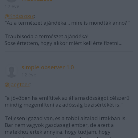
12 éve
@Knósszosz
:
"Az a természet ajándéka... mire is mondták anno? "
Traubisoda a természet ajándéka!
Sose értettem, hogy akkor miért kell érte fizetni...
simple observer 1.0
12 éve
@jaegtoer
:
"a jövőben ha említitek az államadósságot célszerű
mindig megemlíteni az adósság bázisértékét is."
Teljesen igazad van, es a tobbi altalad irtakban is.
Bar nem vagyok gazdasagi ember, de azert a
matekhoz ertek annyira, hogy tudjam, hogy