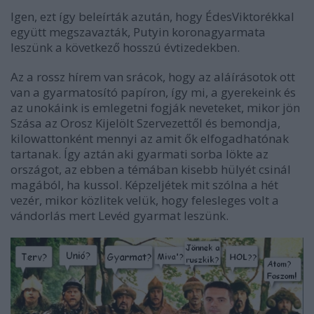
Igen, ezt így beleírták azután, hogy ÉdesViktorékkal
együtt megszavazták, Putyin koronagyarmata
leszünk a következő hosszú évtizedekben.
Az a rossz hírem van srácok, hogy az aláírásotok ott
van a gyarmatosító papíron, így mi, a gyerekeink és
az unokáink is emlegetni fogják neveteket, mikor jön
Szása az Orosz Kijelölt Szervezettől és bemondja,
kilowattonként mennyi az amit ők elfogadhatónak
tartanak. Így aztán aki gyarmati sorba lökte az
országot, az ebben a témában kisebb hülyét csinál
magából, ha kussol. Képzeljétek mit szólna a hét
vezér, mikor közlitek velük, hogy felesleges volt a
vándorlás mert Levéd gyarmat leszünk.