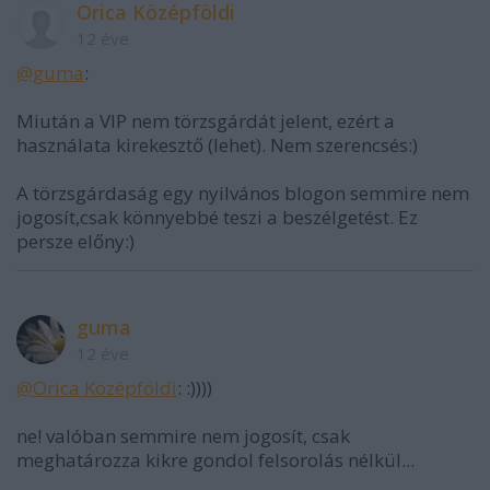
Orica Középföldi
12 éve
@guma
:
Miután a VIP nem törzsgárdát jelent, ezért a
használata kirekesztő (lehet). Nem szerencsés:)
A törzsgárdaság egy nyilvános blogon semmire nem
jogosít,csak könnyebbé teszi a beszélgetést. Ez
persze előny:)
guma
12 éve
@Orica Középföldi
: :))))
ne! valóban semmire nem jogosít, csak
meghatározza kikre gondol felsorolás nélkül...