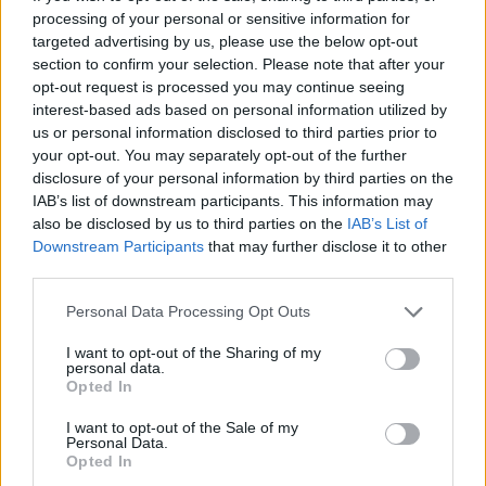
12 éve
processing of your personal or sensitive information for
targeted advertising by us, please use the below opt-out
@Penivaldes
: Csak a vállad? :DDD
section to confirm your selection. Please note that after your
opt-out request is processed you may continue seeing
interest-based ads based on personal information utilized by
PeniValdes
us or personal information disclosed to third parties prior to
your opt-out. You may separately opt-out of the further
12 éve
disclosure of your personal information by third parties on the
@Marcellusca
: oda sírsz, vagy nem?
IAB’s list of downstream participants. This information may
also be disclosed by us to third parties on the
IAB’s List of
Downstream Participants
that may further disclose it to other
third parties.
Marcellusca
12 éve
Please note that this website/app uses one or more Google
Personal Data Processing Opt Outs
services and may gather and store information including but
@Penivaldes
: Oda "sírok", ahova akarod, hogy
not limited to your visit or usage behaviour. You may click to
I want to opt-out of the Sharing of my
nedves legyen. :DD
personal data.
grant or deny consent to Google and its third-party tags to
Opted In
use your data for below specified purposes in below Google
consent section.
I want to opt-out of the Sale of my
Personal Data.
PeniValdes
Opted In
12 éve