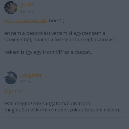
guma
12 éve
@Orica Középföldi
: bocs! :)
én nem a besorolást vettem ki egyszer sem a
szövegeiből, hanem a törzsgárda meghatározást...
nekem is így egy kicsit VIP az a csapat...
jaegtoer
12 éve
@guma
:
este megnézem/hallgatom/elolvasom.
meglepődnél,ki/mi minden szokott tetszeni nekem.