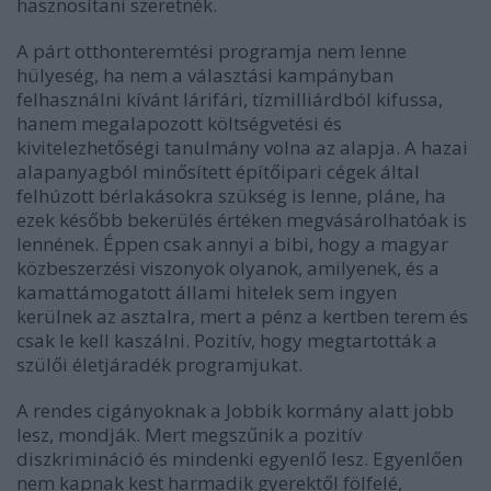
hasznosítani szeretnék.
A párt otthonteremtési programja nem lenne
hülyeség, ha nem a választási kampányban
felhasználni kívánt lárifári, tízmilliárdból kifussa,
hanem megalapozott költségvetési és
kivitelezhetőségi tanulmány volna az alapja. A hazai
alapanyagból minősített építőipari cégek által
felhúzott bérlakásokra szükség is lenne, pláne, ha
ezek később bekerülés értéken megvásárolhatóak is
lennének. Éppen csak annyi a bibi, hogy a magyar
közbeszerzési viszonyok olyanok, amilyenek, és a
kamattámogatott állami hitelek sem ingyen
kerülnek az asztalra, mert a pénz a kertben terem és
csak le kell kaszálni. Pozitív, hogy megtartották a
szülői életjáradék programjukat.
A rendes cigányoknak a Jobbik kormány alatt jobb
lesz, mondják. Mert megszűnik a pozitív
diszkrimináció és mindenki egyenlő lesz. Egyenlően
nem kapnak kest harmadik gyerektől fölfelé,