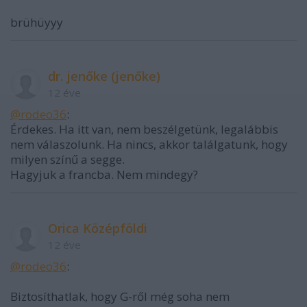
brühüyyy
dr. jenőke (jenőke)
12 éve
@rodeo36
:
Érdekes. Ha itt van, nem beszélgetünk, legalábbis
nem válaszolunk. Ha nincs, akkor találgatunk, hogy
milyen színű a segge.
Hagyjuk a francba. Nem mindegy?
Orica Középföldi
12 éve
@rodeo36
:
Biztosíthatlak, hogy G-ről még soha nem