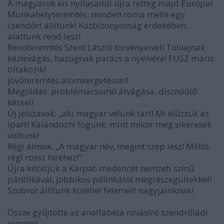
A magyarok kis nyilasaitól újra retteg majd Európa!
Munkahelyteremtés: minden roma mellé egy
csendőrt állítunk! Közbizonyosság érdekében,
alattunk rend lesz!
Rendteremtés Szent László törvényeivel! Tolvajnak
kézlevágás, hazugnak parázs a nyelvére! FUSZ máris
tiltakozik!
Jövőteremtés álomkergetéssel!
Megoldás: problémacsomó átvágása, disznóölő
késsel!
Új jelszavak: „aki magyar velünk tart! Mi elűzzük az
ipart! Kalandozni fogunk, mint mikor még sikeresek
voltunk!
Régi álmok: „A magyar név, megint szép lesz! Méltó
régi rossz híréhez!”
Újra kitöltjük a Kárpát-medencét nemzeti színű
pántlikával, jobbikos pálinkától megrészegültekkel!
Szobrot állítunk kötéllel felemelt nagyjainknak!
Össze gyűjtötte az analfabéta rovásíró szendrőládi
remete!