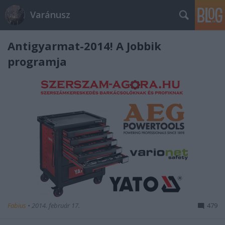
Varánusz
Antigyarmat-2014! A Jobbik
programja
Fabius
•
2014. február 17.
479