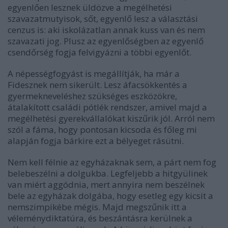
egyenlően lesznek üldözve a megélhetési
szavazatmutyisok, sőt, egyenlő lesz a választási
cenzus is: aki iskolázatlan annak kuss van és nem
szavazati jog. Plusz az egyenlőségben az egyenlő
csendőrség fogja felvigyázni a többi egyenlőt.
A népességfogyást is megállítják, ha már a
Fidesznek nem sikerült. Lesz áfacsökkentés a
gyermekneveléshez szükséges eszközökre,
átalakított családi pótlék rendszer, amivel majd a
megélhetési gyerekvállalókat kiszűrik jól. Arról nem
szól a fáma, hogy pontosan kicsoda és főleg mi
alapján fogja bárkire ezt a bélyeget rásütni.
Nem kell félnie az egyházaknak sem, a párt nem fog
belebeszélni a dolgukba. Legfeljebb a hitgyülinek
van miért aggódnia, mert annyira nem beszélnek
bele az egyházak dolgába, hogy esetleg egy kicsit a
nemszimpikébe mégis. Majd megszűnik itt a
véleménydiktatúra, és beszántásra kerülnek a