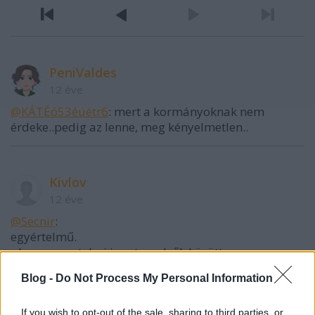
PeniValdes
12 éve
@KÁTÉó53éúétr6
: mert a kormányoknak nem
érdeke..pedig az lenne, meg kényelmetlen..
Kivlov
12 éve
@Secnir
:
egyértelmű.
plusz a mentelmi jogot az elsők között.
Blog -
Do Not Process My Personal Information
Marcellusca
If you wish to opt-out of the sale, sharing to third parties, or