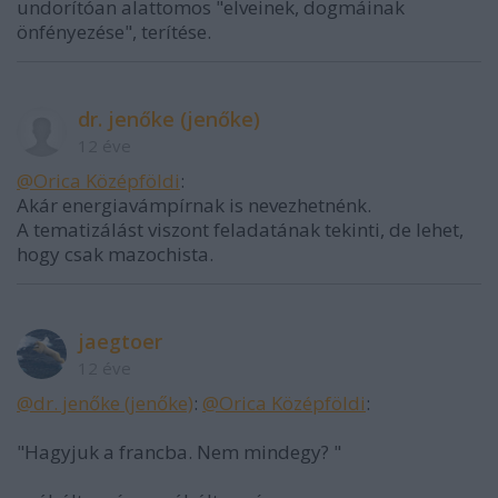
undorítóan alattomos "elveinek, dogmáinak
önfényezése", terítése.
dr. jenőke (jenőke)
12 éve
@Orica Középföldi
:
Akár energiavámpírnak is nevezhetnénk.
A tematizálást viszont feladatának tekinti, de lehet,
hogy csak mazochista.
jaegtoer
12 éve
@dr. jenőke (jenőke)
:
@Orica Középföldi
:
"Hagyjuk a francba. Nem mindegy? "