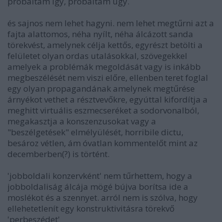
próbáltam így, próbáltam úgy.
és sajnos nem lehet hagyni. nem lehet megtűrni azt a
fajta alattomos, néha nyílt, néha álcázott sanda
törekvést, amelynek célja kettős, egyrészt betölti a
felületet olyan ordas utalásokkal, szövegekkel
amelyek a problémák megoldását vagy is inkább
megbeszélését nem viszi előre, ellenben teret foglal
egy olyan propagandának amelynek megtűrése
árnyékot vethet a résztvevőkre, egyúttal kifordítja a
meghitt virtuális eszmecseréket a sodorvonalból,
megakasztja a konszenzusokat vagy a
"beszélgetések" elmélyülését, horribile dictu,
besároz vétlen, ám óvatlan kommentelőt mint az
decemberben(?) is történt.
'jobboldali konzervként' nem tűrhettem, hogy a
jobboldaliság álcája mögé bújva borítsa ide a
moslékot és a szennyet. arról nem is szólva, hogy
ellehetetlenít egy konstruktivitásra törekvő
'perbeszédet'