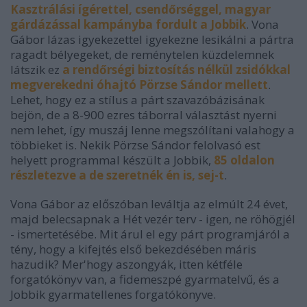
Kasztrálási ígérettel, csendőrséggel, magyar
gárdázással kampányba fordult a Jobbik
. Vona
Gábor lázas igyekezettel igyekezne lesikálni a pártra
ragadt bélyegeket, de reménytelen küzdelemnek
látszik ez
a rendőrségi biztosítás nélkül zsidókkal
megverekedni óhajtó Pörzse Sándor mellett
.
Lehet, hogy ez a stílus a párt szavazóbázisának
bejön, de a 8-900 ezres táborral választást nyerni
nem lehet, így muszáj lenne megszólítani valahogy a
többieket is. Nekik Pörzse Sándor felolvasó est
helyett programmal készült a Jobbik,
85 oldalon
részletezve a de szeretnék én is, sej-t
.
Vona Gábor az előszóban leváltja az elmúlt 24 évet,
majd belecsapnak a Hét vezér terv - igen, ne röhögjél
- ismertetésébe. Mit árul el egy párt programjáról a
tény, hogy a kifejtés első bekezdésében máris
hazudik? Mer'hogy aszongyák, itten kétféle
forgatókönyv van, a fidemeszpé gyarmatelvű, és a
Jobbik gyarmatellenes forgatókönyve.