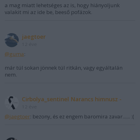
a mag miatt lehetséges az is, hogy hiányoljunk
valakit mi az ide be, beeső pofázok.
jaegtoer
12 éve
@guma
:
már túl sokan jönnek túl ritkán, vagy egyáltalán
nem.
Cirbolya_sentinel Narancs himnusz -
12 éve
@jaegtoer
: bezony, és ez engem baromira zavar...... :(