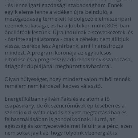
- és lenne igazi gazdasági szabadságharc. Ennek
egyik eleme lenne a vidéken újra beinduló, a
mezőgazdaság termékeit feldolgozó élelmiszeripari
üzemek sokasága, és ha a Jobbikon múlik 80%-ban
önellátóak leszünk. Újra indulnak a szövetkezetek, és
- őszinte sajnálatomra - csak a céheket nem állítjuk
vissza, cserébe lesz Agrárbank, ami finanszírozza
mindezt. A program koronája az egykulcsos
eltörlése és a progresszív adórendszer visszahozása,
átlagbér duplájánál meghúzott sávhatárral.
Olyan hülyeséget, hogy mindezt vajon miből tennék,
remélem nem kérdezel, kedves választó.
Energetikában nyilván Paks és az atom a fő
csapásirány, de ők szénerőművek építésében és a
széndioxid kvóta eladás helyett megtartásában és
felhasználásában is gondolkodnak. Hurrá, az
egészség és környezetvédelmet felülírja a pénz, ezen
nem sokat javít az, hogy folyóink vízenergiát is