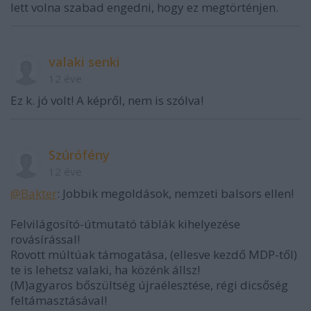
lett volna szabad engedni, hogy ez megtörténjen.
valaki senki
12 éve
Ez k. jó volt! A képről, nem is szólva!
Szúrófény
12 éve
@Bakter
: Jobbik megoldások, nemzeti balsors ellen!
Felvilágosító-útmutató táblák kihelyezése
rovásírással!
Rovott múltúak támogatása, (ellesve kezdő MDP-től)
te is lehetsz valaki, ha közénk állsz!
(M)agyaros bőszültség újraélesztése, régi dicsőség
feltámasztásával!