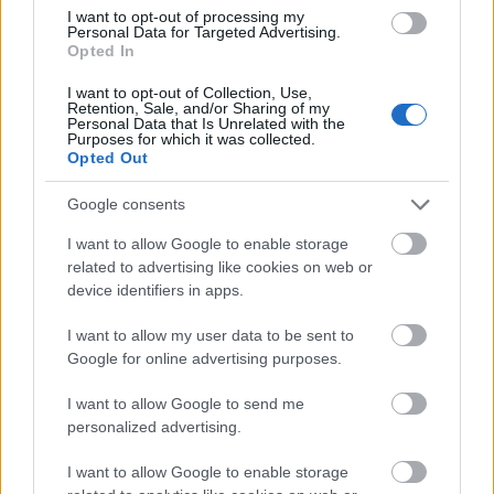
I want to opt-out of processing my
@Marcellusca
: öööö én sehol sem akarom, hogy
Personal Data for Targeted Advertising.
sírjál..:)
Opted In
I want to opt-out of Collection, Use,
Retention, Sale, and/or Sharing of my
Personal Data that Is Unrelated with the
Orica Középföldi
Purposes for which it was collected.
Opted Out
12 éve
@rodeo36
:
Google consents
G-nek nem kell ahhoz segítség, hogy fekete seggű
I want to allow Google to enable storage
legyen:)))
related to advertising like cookies on web or
Ez az egyetlen, amit önállóan és kiváló szinten
device identifiers in apps.
abszolvál.
I want to allow my user data to be sent to
Google for online advertising purposes.
Azt mindenki maga dönti el, hogy mikor, milyen
stílusban, milyen témában próbál vele "beszélgetni",
I want to allow Google to send me
egyáltalán akar-e.
personalized advertising.
Sokféle motivációt látok:))
I want to allow Google to enable storage