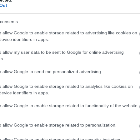
Out
hallottam a fideszes Bencikét és a jobbikos Balczót
consents
o allow Google to enable storage related to advertising like cookies on
evice identifiers in apps.
etvari most, egy az egyben ugyan azt mondjak, rohadt eju, baloldal, le
ovid szinjatek, ellenseg korulottunk.
o allow my user data to be sent to Google for online advertising
s.
Válasz erre
to allow Google to send me personalized advertising.
zéd
2013.04.17. 19:06:14
o allow Google to enable storage related to analytics like cookies on
log.com/2013/04/arpika-nem-erteni-unio.html?v=1
evice identifiers in apps.
o allow Google to enable storage related to functionality of the website
Válasz erre
zéd
2013.04.17. 19:09:00
o allow Google to enable storage related to personalization.
áttérhatalomról" vagy "árnyékhatalomról" beszél, akkor a szoclib
"vezető értelmiségiek" összeesküvéselméletek gyártásával vagy
o allow Google to enable storage related to security, including