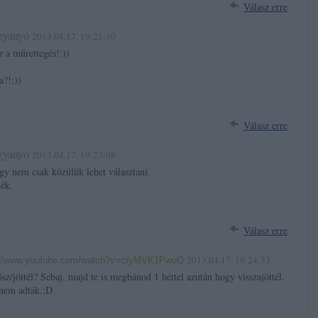
Válasz erre
agyanyó
2013.04.17. 19:21:30
z a műrettegés!:))
a?!:))
Válasz erre
agyanyó
2013.04.17. 19:23:08
gy nem csak közülük lehet választani.
ék.
Válasz erre
2013.04.17. 19:24:33
://www.youtube.com/watch?v=cryMVK1PwuQ
ösz/jöttél? Sebaj, majd te is megbánod 1 héttel azután hogy visszajöttél.
 nem adták.:D