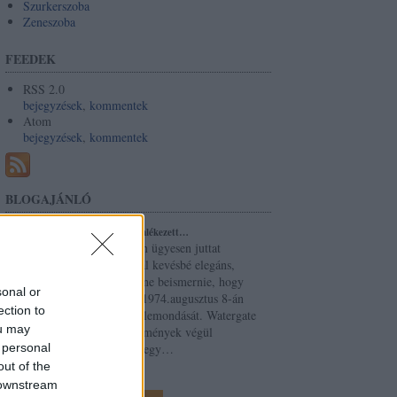
Szurkerszoba
Zeneszoba
FEEDEK
RSS 2.0
bejegyzések
,
kommentek
Atom
bejegyzések
,
kommentek
BLOGAJÁNLÓ
A magnószalag végül jobban emlékezett…
A demokrácia meglehetősen ügyesen juttat
embereket hatalomra. Annál kevésbé elegáns,
amikor menet közben kellene beismernie, hogy
sonal or
talán jobb volna nélkülük. 1974.augusztus 8-án
ection to
Richard Nixon bejelentette lemondását. Watergate
ou may
megtette a magáét, az intézmények végül
 personal
megmozdultak — és akadt egy…
out of the
alexbuday50plus.blog.hu
 downstream