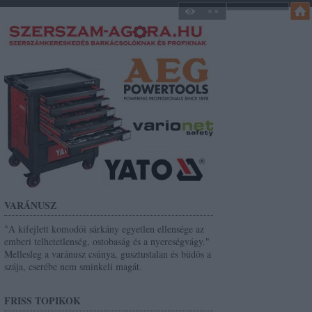
VARÁNUSZ
"A kifejlett komodói sárkány egyetlen ellensége az
emberi telhetetlenség, ostobaság és a nyereségvágy."
Mellesleg a varánusz csúnya, gusztustalan és büdös a
szája, cserébe nem sminkeli magát.
FRISS TOPIKOK