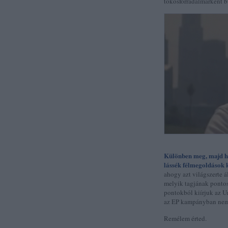
tökösforradalmárként b
Különben meg, majd ha 
lássék félmegoldások 
ahogy azt világszerte á
melyik tagjának pontos
pontokból kiírjuk az U
az EP kampányban nem 
Remélem érted.