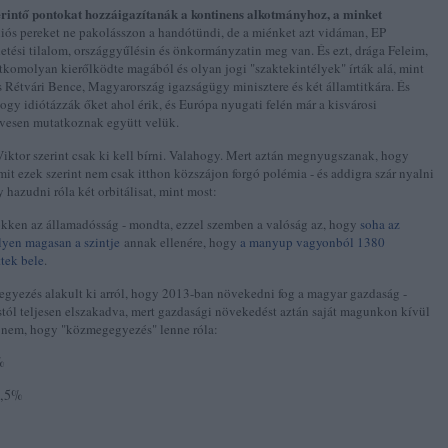
 érintő pontokat hozzáigazítanák a kontinens alkotmányhoz, a minket
niós pereket ne pakolásszon a handótündi, de a miénket azt vidáman, EP
tési tilalom, országgyűlésin és önkormányzatin meg van. És ezt, drága Feleim,
omolyan kierőlködte magából és olyan jogi "szaktekintélyek" írták alá, mint
s Rétvári Bence, Magyarország igazságügy minisztere és két államtitkára. És
gy idiótázzák őket ahol érik, és Európa nyugati felén már a kisvárosi
ívesen mutatkoznak együtt velük.
ktor szerint csak ki kell bírni. Valahogy. Mert aztán megnyugszanak, hogy
mit ezek szerint nem csak itthon közszájon forgó polémia - és addigra szár nyalni
 hazudni róla két orbitálisat, mint most:
kken az államadósság - mondta, ezzel szemben a valóság az, hogy
soha az
lyen magasan a szintje
annak ellenére, hogy
a manyup vagyonból 1380
ttek bele
.
gyezés alakult ki arról, hogy 2013-ban növekedni fog a magyar gazdaság -
tástól teljesen elszakadva, mert gazdasági növekedést aztán saját magunkon kívül
, nem, hogy "közmegegyezés" lenne róla:
%
0,5%