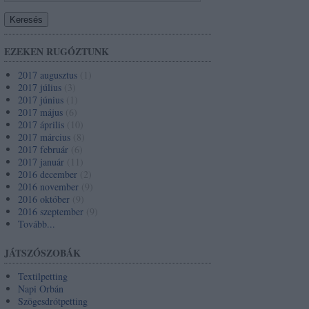
EZEKEN RUGÓZTUNK
2017 augusztus
(
1
)
2017 július
(
3
)
2017 június
(
1
)
2017 május
(
6
)
2017 április
(
10
)
2017 március
(
8
)
2017 február
(
6
)
2017 január
(
11
)
2016 december
(
2
)
2016 november
(
9
)
2016 október
(
9
)
2016 szeptember
(
9
)
Tovább
...
JÁTSZÓSZOBÁK
Textilpetting
Napi Orbán
Szögesdrótpetting