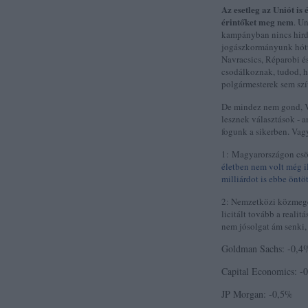
Az esetleg az Uniót is
érintőket meg nem
. U
kampányban nincs hirde
jogászkormányunk hóttk
Navracsics, Réparobi é
csodálkoznak, tudod, ho
polgármesterek sem sz
De mindez nem gond, Vi
lesznek választások - a
fogunk a sikerben. Vagy
1: Magyarországon csö
életben nem volt még i
milliárdot is ebbe öntö
2: N
emzetközi közmege
licitált tovább a reali
nem jósolgat ám senki
Goldman Sachs: -0,4
Capital Economics: -
JP Morgan: -0,5%