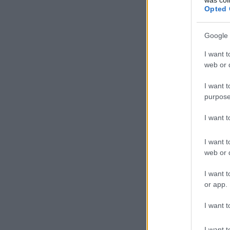
Opted 
@Fabius
: jahh, ott 
--------
Google 
reprint:
I want t
Aaaaaaaaaa
web or d
Vegem van, Balczo, R
nem zart vizsgalat, r
I want t
purpose
Tahótlanítok
I want 
Gábris szoms
I want t
@Fabius
:
www.tutib
web or d
Tahótlanítok
I want t
or app.
Gábris szoms
I want t
Ha idehaza valaki "h
megmondóemberek, a 
I want t