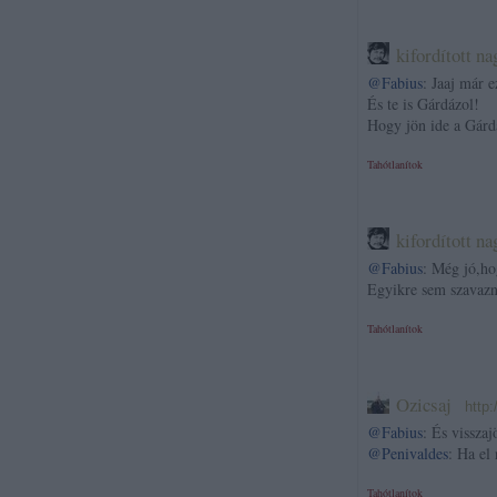
kifordított n
@Fabius
: Jaaj már e
És te is Gárdázol!
Hogy jön ide a Gárd
Tahótlanítok
kifordított n
@Fabius
: Még jó,ho
Egyikre sem szavazn
Tahótlanítok
Ozicsaj
·
http
@Fabius
: És visszaj
@Penivaldes
: Ha el
Tahótlanítok