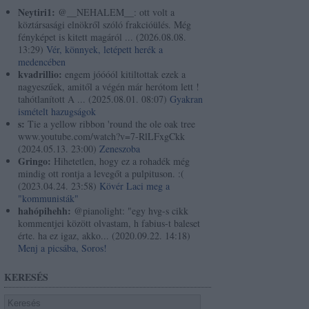
Neytiri1:
@__NEHALEM__: ott volt a
köztársasági elnökről szóló frakcióülés. Még
fényképet is kitett magáról ...
(
2026.08.08.
13:29
)
Vér, könnyek, letépett herék a
medencében
kvadrillio:
engem jóóóól kitiltottak ezek a
nagyeszűek, amitől a végén már herótom lett !
tahótlanított A ...
(
2025.08.01. 08:07
)
Gyakran
ismételt hazugságok
s:
Tie a yellow ribbon 'round the ole oak tree
www.youtube.com/watch?v=7-RlLFxgCkk
(
2024.05.13. 23:00
)
Zeneszoba
Gringo:
Hihetetlen, hogy ez a rohadék még
mindig ott rontja a levegőt a pulpituson. :(
(
2023.04.24. 23:58
)
Kövér Laci meg a
"kommunisták"
hahópihehh:
@pianolight: "egy hvg-s cikk
kommentjei között olvastam, h fabius-t baleset
érte. ha ez igaz, akko...
(
2020.09.22. 14:18
)
Menj a picsába, Soros!
KERESÉS