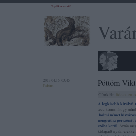
Toplákmentesítő
Vará
2013.04.16. 03:45
Pöttöm Vikt
Fabius
Címkék:
fidesz
eu
o
A legkisebb királyfi
tecciktunni, hogy mind
holmi német kisváros
nongrátisz perszónát 
szóba kerül
. Aztán me
kidagadt nyaki erekkel