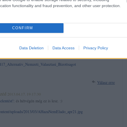
méjűséggel vádolják meg..
cation functionality and fraud prevention, and other user protection.
, ha egy prominens NÉMET közgazdász mond ilyeneket?. :)
eles.hu/alapblog/37-zentuccio/2997-az-elore-a-multban-van
CONFIRM
Válasz erre
yzetjelentést!
2013.04.17. 19:11:26
Data Deletion
Data Access
Privacy Policy
lyan lépés, amiben az ellenzék nem ismeri el az államot. Helyes.
417_Alternativ_Nemzeti_Valasztasi_Bizottsagot
Válasz erre
zéd
2013.04.17. 19:17:30
elentést!
: és hétvégén még ez is lesz. :)
content/uploads/2013/03/AHazaNemElado_apr21.jpg