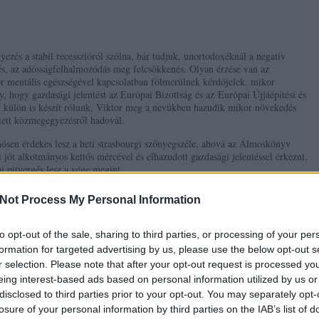
ezés a stabil recesszióról szólna, bár tudjuk, unortodoxéknál a negatív
s, az adósságfelhalmozódás meg felcsökkenés. Olyan érzése van az
 mentális egészségével kapcsolatban fölmerülnek kérdőjelek, mikor
, hogy gazdasági jelentést az Európai Bizottság és az
Európai Újjáépítési és
n külön is készít rólunk, Viktor meg a nevükben hazudik mikor növekedés
letett közmegegyezésről hadovál.
nösen érdekes lesz a heti strasbourgi szőnyegszéle, ahová az Álmoskönyv
i jót alkotmányos kettős mércével és elhazudott gazdasági jelentéssel érkezni.
i pityergés lesz a vége megint.
Not Process My Personal Information
ik
0
to opt-out of the sale, sharing to third parties, or processing of your per
formation for targeted advertising by us, please use the below opt-out s
r selection. Please note that after your opt-out request is processed y
eing interest-based ads based on personal information utilized by us or
back címe:
disclosed to third parties prior to your opt-out. You may separately opt-
.hu/api/trackback/id/5228902
losure of your personal information by third parties on the IAB’s list of