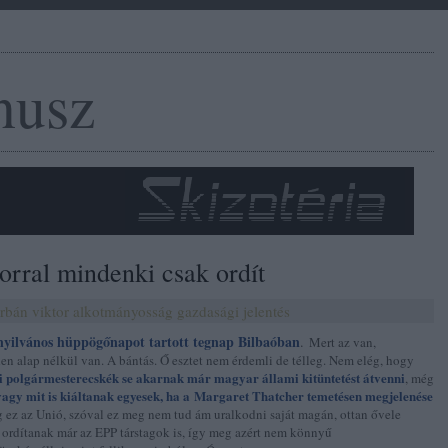
nusz
orral mindenki csak ordít
rbán viktor
alkotmányosság
gazdasági jelentés
 nyilvános hüppögőnapot tartott tegnap Bilbaóban
.
Mert az van,
en alap nélkül van. A bántás. Ő esztet nem érdemli de télleg. Nem elég, hogy
i polgármesterecskék se akarnak már magyar állami kitüntetést átvenni
, még
vagy mit is kiáltanak egyesek, ha a Margaret Thatcher temetésen megjelenése
g ez az Unió, szóval ez meg nem tud ám uralkodni saját magán, ottan ővele
 ordítanak már az EPP társtagok is, így meg azért nem könnyű