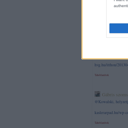
egyszerűen gyengeel
authenti
No de mi van akkor
www.privatvagyonkez
Tahótlanítok
Kowalski, hel
Hmmm... ez az első o
hvg.hu/itthon/20130
Tahótlanítok
Gábris szoms
@Kowalski, helyzetj
kaslerarpad.hu/wp-
Tahótlanítok