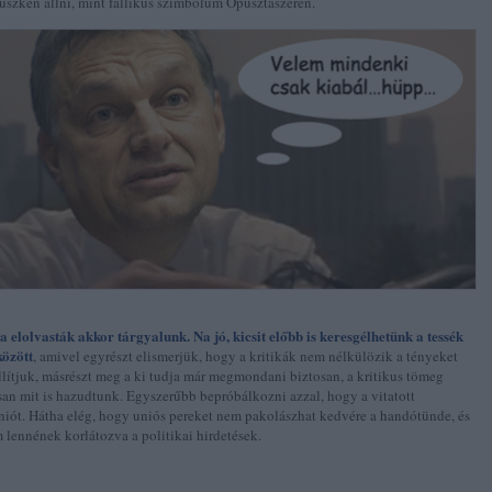
üszkén állni, mint fallikus szimbólum Ópusztaszeren.
elolvasták akkor tárgyalunk. Na jó, kicsit előbb is keresgélhetünk a tessék
között
, amivel egyrészt elismerjük, hogy a kritikák nem nélkülözik a tényeket
llítjuk, másrészt meg a ki tudja már megmondani biztosan, a kritikus tömeg
an mit is hazudtunk. Egyszerűbb bepróbálkozni azzal, hogy a vitatott
niót. Hátha elég, hogy uniós pereket nem pakolászhat kedvére a handótünde, és
lennének korlátozva a politikai hirdetések.