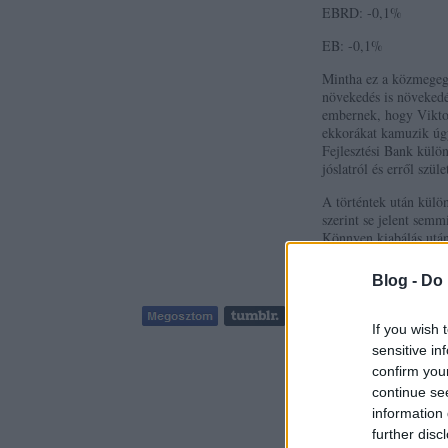
EBRD: -0,1%
EB: -0,1%
Mintha ez a közmegegy
növekedés is növekedé
embernek, hogy Viktor
ekkorákat kamuzik úgy
Fejlesztési Bank külö
jóslatról és erről szü
A történtek után külö
szerint se jelent semm
Könnyen kiabálás után
Blog -
Do 
Tetsz
If you wish 
sensitive in
613
komment
confirm you
continue se
A bejegyzés track
information 
https://varanus.blog
further disc