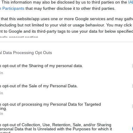
. This information may also be disclosed by us to third parties on the
IA
Participants
that may further disclose it to other third parties.
k, értük a
szolgáltatás technikai
üzemeltetője semmilyen felelősséget nem vállal, azokat nem ellenőrzi. Kifogás esetén forduljon a
 that this website/app uses one or more Google services and may gath
ban
.
including but not limited to your visit or usage behaviour. You may click 
 to Google and its third-party tags to use your data for below specifi
ogle consent section.
hakespeare
2013.04.17. 18:57:31
 koma! Ezek a kapitalisták minden hájjal meg vannak kenve. Ha nem vagy
l Data Processing Opt Outs
öbbe kerűl a huzat mint az ülőgarnitura!
o opt-out of the Sharing of my personal data.
In
Válasz erre
o opt-out of the Sale of my Personal Data.
inel Narancs himnusz -
2013.04.17. 19:00:45
·
http://tiny.cc/z9ur9x
In
e külföld, én meg egész nap a Kossuth rádió, egyik véglet másik váglet.
tném a két csapatot. Tartok tőle, begajdulnának a qrmány emberek gyorsan.
to opt-out of processing my Personal Data for Targeted
ing.
In
Válasz erre
o opt-out of Collection, Use, Retention, Sale, and/or Sharing
ersonal Data that Is Unrelated with the Purposes for which it
inel Narancs himnusz -
2013.04.17. 19:05:21
·
http://tiny.cc/z9ur9x
lected.