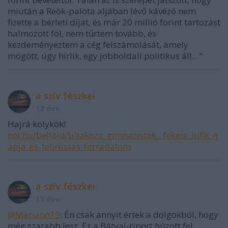
miután a Reök-palota aljában lévő kávézó nem
fizette a bérleti díjat, és már 20 millió forint tartozást
halmozott föl, nem tűrtem tovább, és
kezdeményeztem a cég felszámolását, amely
mögött, úgy hírlik, egy jobboldali politikus áll…"
a szív fészkei
13 éve
Hajrá kölykök!
nol.hu/belfold/tiltakozo_gimnazistak__fekete_lufik_n
apja_es_telirozsas_forradalom
a szív fészkei
13 éve
@Mariann19
: Én csak annyit értek a dolgokból, hogy
még szarabb lesz. Ez a Bátyai-riport húzott fel,