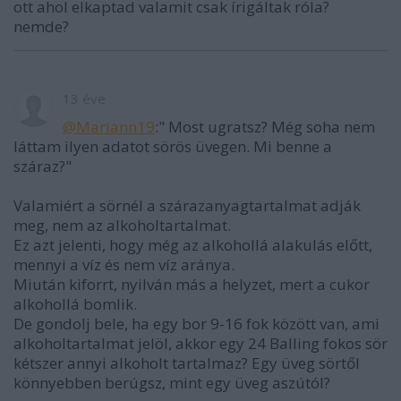
ott ahol elkaptad valamit csak írigáltak róla?
nemde?
13 éve
@Mariann19
:" Most ugratsz? Még soha nem
láttam ilyen adatot sörös üvegen. Mi benne a
száraz?"
Valamiért a sörnél a szárazanyagtartalmat adják
meg, nem az alkoholtartalmat.
Ez azt jelenti, hogy még az alkohollá alakulás előtt,
mennyi a víz és nem víz aránya.
Miután kiforrt, nyilván más a helyzet, mert a cukor
alkohollá bomlik.
De gondolj bele, ha egy bor 9-16 fok között van, ami
alkoholtartalmat jelöl, akkor egy 24 Balling fokos sör
kétszer annyi alkoholt tartalmaz? Egy üveg sörtől
könnyebben berúgsz, mint egy üveg aszútól?