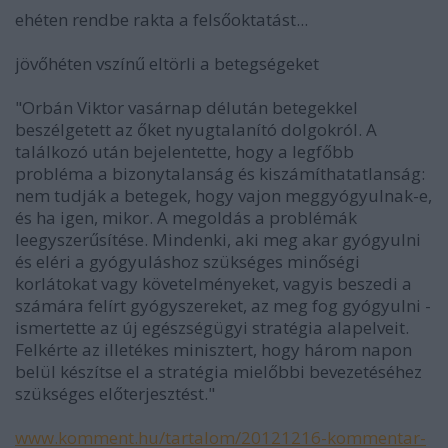
ehéten rendbe rakta a felsőoktatást...
jövőhéten vszínű eltörli a betegségeket
"Orbán Viktor vasárnap délután betegekkel
beszélgetett az őket nyugtalanító dolgokról. A
találkozó után bejelentette, hogy a legfőbb
probléma a bizonytalanság és kiszámíthatatlanság:
nem tudják a betegek, hogy vajon meggyógyulnak-e,
és ha igen, mikor. A megoldás a problémák
leegyszerűsítése. Mindenki, aki meg akar gyógyulni
és eléri a gyógyuláshoz szükséges minőségi
korlátokat vagy követelményeket, vagyis beszedi a
számára felírt gyógyszereket, az meg fog gyógyulni -
ismertette az új egészségügyi stratégia alapelveit.
Felkérte az illetékes minisztert, hogy három napon
belül készítse el a stratégia mielőbbi bevezetéséhez
szükséges előterjesztést."
www.komment.hu/tartalom/20121216-kommentar-