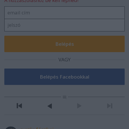
A hozzászóláshoz be kell lépned!
VAGY