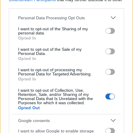
amelynek 15 képviselője ül a testületben, de a jól
third parties.
értesültek szerint legalább 4-5 klikkre szakadva. Úgy
Please note that this website/app uses one or more Google
Personal Data Processing Opt Outs
gondolom, a háttérben nem azok mozgatják a
services and may gather and store information including but
szálakat, akik a kulturális bizottságban a
not limited to your visit or usage behaviour. You may click to
I want to opt-out of the Sharing of my
leváltásomat indítványozták. Ők csak szánalmas és
personal data.
grant or deny consent to Google and its third-party tags to
haszonleső mellékszereplők a történetben, ráadásul
Opted In
use your data for below specified purposes in below Google
nagyon rosszul játsszák a szerepüket. Ezek az
consent section.
I want to opt-out of the Sale of my
emberek nem járnak színházba, képzőművészeti
Personal Data.
kiállításra, és nem olvasnak. Nemhogy
Opted In
szépirodalmat, de a jogszabályokat és a
I want to opt-out of processing my
felügyelőbizottság jelentését sem. Kohári
Personal Data for Targeted Advertising.
Nándornak fogalma sem volt, mi áll az előadó-
Opted In
művészeti törvényben: hogy kötelező megpályáztatni
a posztot. Három negyedév alapján állítják, hogy
I want to opt-out of Collection, Use,
Retention, Sale, and/or Sharing of my
veszteséges a szabadtéri, mert az egész éves
Personal Data that Is Unrelated with the
Purposes for which it was collected.
eredmény alapján ezt már nem állíthatnák."
Opted Out
Ahogy FideSSisztánban mennek a dolgok.
Google consents
Tanulságos!!
I want to allow Google to enable storage