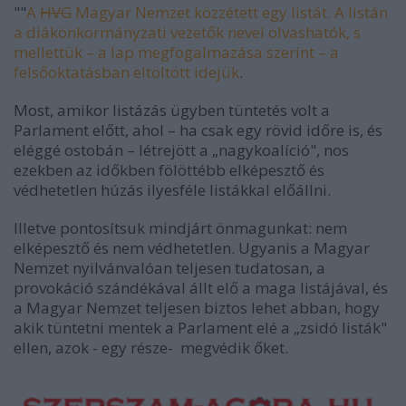
""
A
HVG
Magyar Nemzet közzétett egy listát. A listán
a diákönkormányzati vezetők nevei olvashatók, s
mellettük – a lap megfogalmazása szerint – a
felsőoktatásban eltöltött idejük
.
Most, amikor listázás ügyben tüntetés volt a
Parlament előtt, ahol – ha csak egy rövid időre is, és
eléggé ostobán – létrejött a „nagykoalíció", nos
ezekben az időkben fölöttébb elképesztő és
védhetetlen húzás ilyesféle listákkal előállni.
Illetve pontosítsuk mindjárt önmagunkat: nem
elképesztő és nem védhetetlen. Ugyanis a Magyar
Nemzet nyilvánvalóan teljesen tudatosan, a
provokáció szándékával állt elő a maga listájával, és
a Magyar Nemzet teljesen biztos lehet abban, hogy
akik tüntetni mentek a Parlament elé a „zsidó listák"
ellen, azok - egy része- megvédik őket.