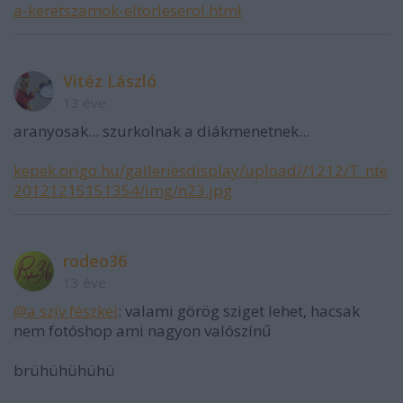
a-keretszamok-eltorleserol.html
Vitéz László
13 éve
aranyosak... szurkolnak a diákmenetnek...
kepek.origo.hu/galleriesdisplay/upload//1212/T_nte
20121215151354/img/n23.jpg
rodeo36
13 éve
@a szív fészkei
: valami görög sziget lehet, hacsak
nem fotóshop ami nagyon valószínű
brühühühühü