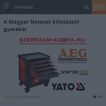
Varánusz
A Magyar Nemzet kilistázott
gyerekei
Fabius
•
2012. december 16.
898