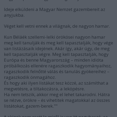
Ideje elküldeni a Magyar Nemzet gazembereit az
anyjukba.
Véget kell vetni ennek a világnak, de nagyon hamar.
Kun Béláék szellemi-lelki örökösei nagyon hamar
meg kell tanulják és meg kell tapasztalják, hogy vége
van listázásaik idejének. Akár így, akár úgy, de meg
kell tapasztalják végre. Meg kell tapasztalják, hogy
Európa és benne Magyarország – minden idióta
próbálkozás ellenére ragaszkodik hagyományaihoz,
ragaszkodik felnőtté válás és tanulás gyökereihez –
ragaszkodik önmagához.
És hogy aki ilyen listákat tesz közzé, az számíthat a
megvetésre, a tiltakozásra, a leköpésre.
Ha nem tetszik, akkor meg el lehet takarodni. Hátra
se nézve, örökre – és vihetitek magatokkal az összes
listátokat, gazem-berek.""
* akinek nem esett le miről is van itt nagybaszó, az