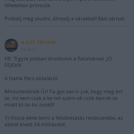
hihetetlen primcsik.
Próbálj meg aludni, álmodj a várakkal! Rád várnak.
a szív fészkei
13 éve
FB: "Egyre jobban drukkolok a fiataloknak. JÓ
FEJEK!!!
A HaHa Pécs oldaláról:
Miniszterelnök Úr! Ta-gol-tan ír-juk, hogy meg-ért-
se, mi nem csak a ke-ret-szám-ok csök-ken-té-se
miatt til-ta-ko-zunk!!!
1) Vissza kéne tenni a felsőoktatás rendszerébe, az
abból kivett 34 milliárdot.