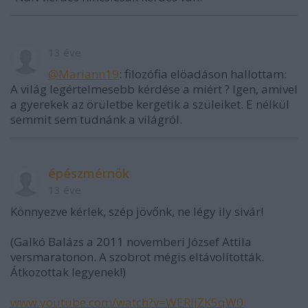
13 éve
@Mariann19
: filozófia elöadáson hallottam:
A világ legértelmesebb kérdése a miért ? Igen, amivel
a gyerekek az örületbe kergetik a szüleiket. E nélkül
semmit sem tudnánk a világról.
épészmérnök
13 éve
Könnyezve kérlek, szép jövőnk, ne légy ily sivár!
(Galkó Balázs a 2011 novemberi József Attila
versmaratonon. A szobrot mégis eltávolították.
Átkozottak legyenek!)
www.youtube.com/watch?v=WERIjZK5qW0