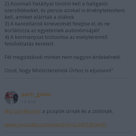
2) Azonnali hatállyal törölni kell a hallgatói
szerződéseket, és persze azokat is érvényteleníteni
kell, amiket aláírtak a diákok.
3) A kancellárok kinevezését felejtse el, és ne
korlátozza az egyetemek autonómiáját!
4) A kormányzat biztosítsa az esélyteremtő
felsőoktatás kereteit.
Fél megoldások minket nem nagyon érdekelnek!
Oszd, hogy Miniszterelnök Úrhoz is eljusson!"
parti_giano
13 éve
@a szív fészkei
: a püspök úrnak és a zsótinak:
www.youtube.com/watch?v=iLddJ1WceHQ