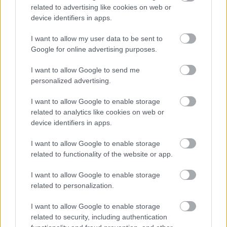
related to advertising like cookies on web or
device identifiers in apps.
Vitéz László
13 éve
I want to allow my user data to be sent to
Google for online advertising purposes.
@De hol van Columbo felesége?
: lebecsülöd...
I want to allow Google to send me
a dakota zseni agyában fél perc alatt lefutott ezer
personalized advertising.
szakértő millió hatástanulmánya és kidobta a
legoptimálisabb megoldást...
I want to allow Google to enable storage
related to analytics like cookies on web or
ne becsüld alá a szent2/3 istenét...
device identifiers in apps.
I want to allow Google to enable storage
related to functionality of the website or app.
a szív fészkei
13 éve
I want to allow Google to enable storage
Jobbik foga fehérje: [..]" Ha jobban belegondolok,
related to personalization.
vannak. Nem hagytam, hogy a jobboldali potentátok
I want to allow Google to enable storage
rokonsága bevackoljon a szabadtéri szervezetébe.
related to security, including authentication
Volt képviselő, aki az unokaöccsét kommendálta