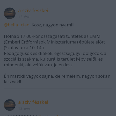
a szív fészkei
13 éve
@bella _ciao
: Kösz, nagyon nyami!!
Holnap 17:00-kor összágazati tüntetés az EMMI
(Emberi Erőforrások Minisztériuma) épülete előtt
(Szalay utca 10-14.)
Pedagógusok és diákok, egészségügyi dolgozók, a
szociális szakma, kulturális terület képviselői, és
mindenki, aki velük van, jelen lesz.
Én maródi vagyok sajna, de remélem, nagyon sokan
lesznek!!
a szív fészkei
13 éve