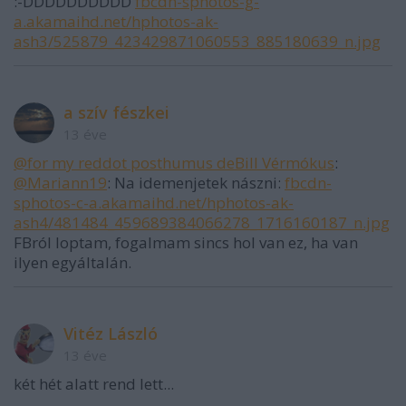
:-DDDDDDDDDD
fbcdn-sphotos-g-
a.akamaihd.net/hphotos-ak-
ash3/525879_423429871060553_885180639_n.jpg
a szív fészkei
13 éve
@for my reddot posthumus deBill Vérmókus
:
@Mariann19
: Na idemenjetek nászni:
fbcdn-
sphotos-c-a.akamaihd.net/hphotos-ak-
ash4/481484_459689384066278_1716160187_n.jpg
FBról loptam, fogalmam sincs hol van ez, ha van
ilyen egyáltalán.
Vitéz László
13 éve
két hét alatt rend lett...