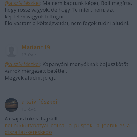
@a szív fészkei
: Ma nem kaptunk képet, Boli megírta,
hogy rossz vagyok, de hogy Te miért nem, azt
képtelen vagyok felfogni.
Elolvastam a költségvetést, nem fogok tudni aludni.
Mariann19
13 éve
@a szív fészkei
: Kapanyáni monyóknak bajuszkötőt
varrok mérgezett betéttel.
Megyek aludni, jó éjt.
a szív fészkei
13 éve
A csaj is tökös, hajrá!!!
nol.hu/kult/batyai_edina__a_puspok__a_jobbik_es_a_
diszallat-kereskedo