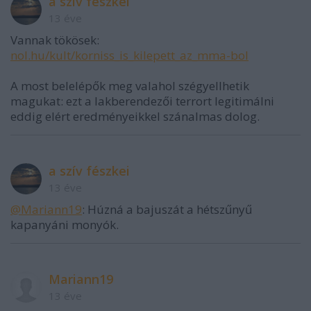
a szív fészkei
13 éve
Vannak tökösek:
nol.hu/kult/korniss_is_kilepett_az_mma-bol
A most belelépők meg valahol szégyellhetik
magukat: ezt a lakberendezői terrort legitimálni
eddig elért eredményeikkel szánalmas dolog.
a szív fészkei
13 éve
@Mariann19
: Húzná a bajuszát a hétszűnyű
kapanyáni monyók.
Mariann19
13 éve