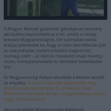
A Magyar Nemzet gazember gárdájának ocsmány
akciójához kapcsolódik az a hír, amely a minap
érkezett Magyarországról. Ott számtalan iskola
diákjai jelentették be, hogy az idén nem Mikulás jött
az intézménybe, hanem orbitális megszorító
csomag, ezért – az idén és mostantól majd mindig –
utcán, transzparensekkel és táblákkal bábelőadás
lesz.
És Magyarország diákjai elküldték a Kedves vezetőt
az anyjába,
mire a cáratyuska kijelentette, hogy
elhamarkodottan döntött. És a Mikulás ment.
Mármint az iskolába. Ahogy a hagyományok szerint
megy már évszázada.
Vegyünk példát Magyarország diákjairól.