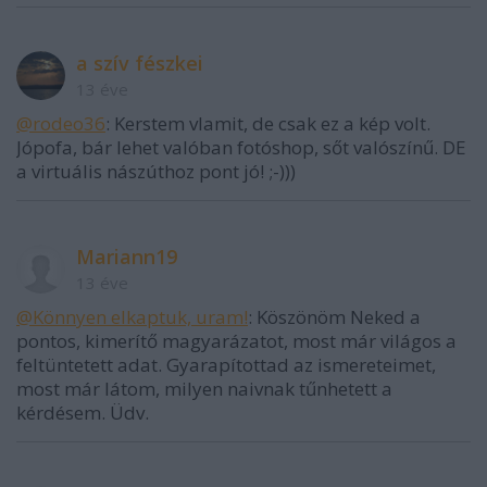
a szív fészkei
13 éve
@rodeo36
: Kerstem vlamit, de csak ez a kép volt.
Jópofa, bár lehet valóban fotóshop, sőt valószínű. DE
a virtuális nászúthoz pont jó! ;-)))
Mariann19
13 éve
@Könnyen elkaptuk, uram!
: Köszönöm Neked a
pontos, kimerítő magyarázatot, most már világos a
feltüntetett adat. Gyarapítottad az ismereteimet,
most már látom, milyen naivnak tűnhetett a
kérdésem. Üdv.