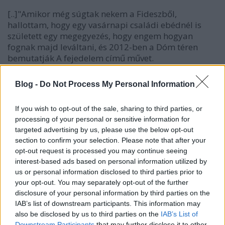
[..]"Amikor még súgtak nekem a Fideszből,
hallottam, hogy egy vasárnapi családi ebédnél is
született egy megegyezés, hogy engem hogyan
fognak majd leváltani, és 2012-ben a Dóm téren
bemutatják A fejedelem című művet.
– Azt a musicalt, amelyet Kelemen Csaba bemutatott
Blog -
Do Not Process My Personal Information
Egerben, de nem keltek el rá a jegyek?
If you wish to opt-out of the sale, sharing to third parties, or
– Pontosan. A mozaikokat szépen össze lehet rakni.
processing of your personal or sensitive information for
Ki kinek a volt párttársa, haverja, keresztapja.
targeted advertising by us, please use the below opt-out
section to confirm your selection. Please note that after your
– De 2012-ben eddig ön volt az igazgató, és szóba
opt-out request is processed you may continue seeing
sem került A fejedelem bemutatása.
interest-based ads based on personal information utilized by
us or personal information disclosed to third parties prior to
Bátyai Edina: "Ezeknek a képviselőknek fogalmuk
your opt-out. You may separately opt-out of the further
sincs, hogy amit elértünk, az nem magától lett,
disclosure of your personal information by third parties on the
hanem nagyon kemény munka van mögötte."
IAB’s list of downstream participants. This information may
Fotó - Délmagyarország/Karnok Csaba – Hát ez az.
also be disclosed by us to third parties on the
IAB’s List of
Most viszont nagyon összezárt a szegedi jobboldal,
Downstream Participants
that may further disclose it to other