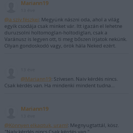
Mariann19
13 éve
@a szív fészkei
: Megyünk nászni oda, ahol a világ
egyik csodája csak minket vár. Itt igazán el lehetne
duruzsolni holtomoglan-holtodiglan, csak a
Varánusz is legyen ott, ti meg bőszen írjatok nekünk.
Olyan gondoskodó vagy, örök hála Neked ezért.
13 éve
@Mariann19
: Szívesen. Naiv kérdés nincs.
Csak kérdés van. Ha mindenki mindent tudna...
Mariann19
13 éve
@Könnyen elkaptuk, uram!
: Megnyugtattál, kösz.
"Naív kérdés nincs.Csak kérdés van."