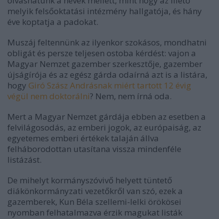
olvashatunk a nevek mellett, mint hogy az illető
melyik felsőoktatási intézmény hallgatója, és hány
éve koptatja a padokat.
Muszáj feltennünk az ilyenkor szokásos, mondhatni
obligát és persze teljesen ostoba kérdést: vajon a
Magyar Nemzet gazember szerkesztője, gazember
újságírója és az egész gárda odaírná azt is a listára,
hogy
Giró Szász Andrásnak miért tartott 12 évig
végül nem doktorálni
? Nem, nem írná oda.
Mert a Magyar Nemzet gárdája ebben az esetben a
felvilágosodás, az emberi jogok, az európaiság, az
egyetemes emberi értékek talaján állva
felháborodottan utasítana vissza mindenféle
listázást.
De mihelyt kormányszóvivő helyett tüntető
diákönkormányzati vezetőkről van szó, ezek a
gazemberek, Kun Béla szellemi-lelki örökösei
nyomban felhatalmazva érzik magukat listák