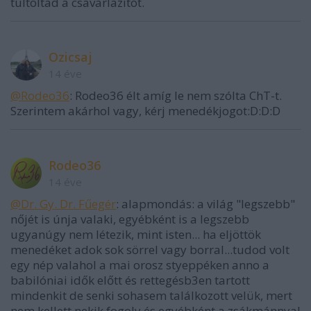
túltoltad a csavarlazítót.
Ozicsaj
14 éve
@Rodeo36
: Rodeo36 élt amíg le nem szólta ChT-t.
Szerintem akárhol vagy, kérj menedékjogot:D:D:D
Rodeo36
14 éve
@Dr. Gy. Dr. Fűegér
: alapmondás: a világ "legszebb"
nőjét is únja valaki, egyébként is a legszebb
ugyanúgy nem létezik, mint isten... ha eljöttök
menedéket adok sok sörrel vagy borral...tudod volt
egy nép valahol a mai orosz styeppéken anno a
babilóniai idők előtt és rettegésb3en tartott
mindenkit de senki sohasem találkozott velük, mert
nem kellett nekik fogoly és egyébként a zsákmánnyal