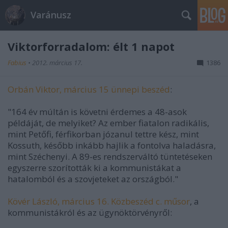
Varánusz
Viktorforradalom: élt 1 napot
Fabius
•
2012. március 17.
1386
Orbán Viktor, március 15 ünnepi beszéd
:
"164 év múltán is követni érdemes a 48-asok
példáját, de melyiket? Az ember fiatalon radikális,
mint Petőfi, férfikorban józanul tettre kész, mint
Kossuth, később inkább hajlik a fontolva haladásra,
mint Széchenyi. A 89-es rendszerváltó tüntetéseken
egyszerre szorították ki a kommunistákat a
hatalomból és a szovjeteket az országból."
Kövér László, március 16. Közbeszéd c. műsor
, a
kommunistákról és az ügynöktörvényről: