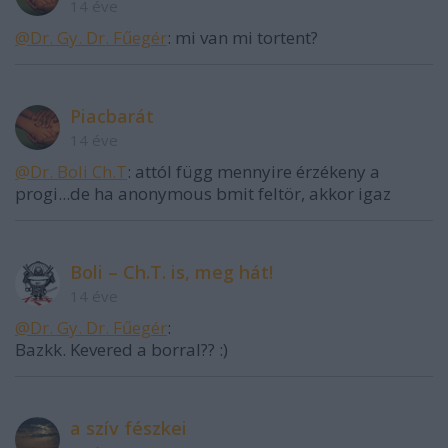
14 éve
@Dr. Gy. Dr. Fűegér
: mi van mi tortent?
Piacbarát
14 éve
@Dr. Boli Ch.T
: attól függ mennyire érzékeny a
progi...de ha anonymous bmit feltör, akkor igaz
Boli – Ch.T. is, meg hát!
14 éve
@Dr. Gy. Dr. Fűegér
:
Bazkk. Kevered a borral?? :)
a szív fészkei