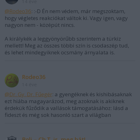
14 éve
@Rodeo36
: :-D Én nem védem, már megszoktam,
hogy végletes reakciókat váltok ki. Vagy igen, vagy
nagyon nem - középút nincs.
A királykék a leggyönyörűbb szerintem a türkiz
mellett! Meg az összes többi szín is csodaszép tud,
és lehet mindegyiknek ocsmány árnyalata is.
Rodeo36
14 éve
@Dr. Gy. Dr. Fűegér
: a gyengéknek és kishibásaknak
ezt hiába magayarázod, meg azoknak is akiknek
érdekük fűződik a vallások támogatásához: lásd a
fideszt és még sok hasonló szart a világban
Boli – Ch.T. is, meg hát!