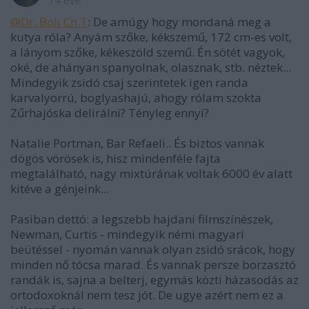
14 éve
@Dr. Boli Ch.T
: De amúgy hogy mondaná meg a
kutya róla? Anyám szőke, kékszemű, 172 cm-es volt,
a lányom szőke, kékeszöld szemű. Én sötét vagyok,
oké, de ahányan spanyolnak, olasznak, stb. néztek...
Mindegyik zsidó csaj szerintetek igen randa
karvalyorrú, boglyashajú, ahogy rólam szokta
Zűrhajóska delirálni? Tényleg ennyi?
Natalie Portman, Bar Refaeli.. És biztos vannak
dögös vörösek is, hisz mindenféle fajta
megtalálható, nagy mixtúrának voltak 6000 év alatt
kitéve a génjeink...
Pasiban dettó: a legszebb hajdani filmszínészek,
Newman, Curtis - mindegyik némi magyari
beütéssel - nyomán vannak olyan zsidó srácok, hogy
minden nő tócsa marad. És vannak persze borzasztó
randák is, sajna a belterj, egymás közti házasodás az
ortodoxoknál nem tesz jót. De ugye azért nem ez a