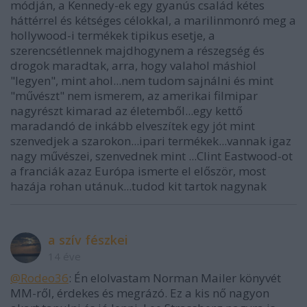
módján, a Kennedy-ek egy gyanús család kétes
háttérrel és kétséges célokkal, a marilinmonró meg a
hollywood-i termékek tipikus esetje, a
szerencsétlennek majdhogynem a részegség és
drogok maradtak, arra, hogy valahol máshiol
"legyen", mint ahol...nem tudom sajnálni és mint
"művészt" nem ismerem, az amerikai filmipar
nagyrészt kimarad az életemből...egy kettő
maradandó de inkább elveszítek egy jót mint
szenvedjek a szarokon...ipari termékek...vannak igaz
nagy művészei, szenvednek mint ...Clint Eastwood-ot
a franciák azaz Európa ismerte el először, most
hazája rohan utánuk...tudod kit tartok nagynak
a szív fészkei
14 éve
@Rodeo36
: Én elolvastam Norman Mailer könyvét
MM-ről, érdekes és megrázó. Ez a kis nő nagyon