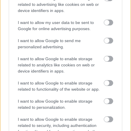
related to advertising like cookies on web or
Rodeo36
device identifiers in apps.
14 éve
@a szív fészkei
: drágám -lécci, hacsak miattam is- ne
I want to allow my user data to be sent to
védd magad, ezek nem érdemlik meg hogy
Google for online advertising purposes.
vesztegesd a szót rájuk, ez egy baromság, mint
téma, szépség és csúnyaság relatív fogalmak, nincs,
I want to allow Google to send me
sohasem volt és sohasem lesz abszolút értékük
personalized advertising.
(remélem senkinek nem jut eszébe az az állatság,
I want to allow Google to enable storage
hogy "esztétikus" mert a kurva randa meg a
related to analytics like cookies on web or
jujjdeszép is esztétikus...) és egyébként sincs
device identifiers in apps.
rasszista alapja ennek a dilinek, az ilyen fíkuszok
akik rasszoznak meg csúnyáznak, mennyenek
I want to allow Google to enable storage
anyjukba vissza és sohase gyűjjenek elő...tudod a kis
related to functionality of the website or app.
fruska amikor már zokogásra áll a szája és nincs
érve akkor elüvölti -uccsó erejével- hogy márpedig
I want to allow Google to enable storage
az én apukámnak van a legnagyobb
related to personalization.
kalucsnija......egyébként is aki valakinek csúnya
(mondjuk a CHT nekem bruhahahahaha) az a
I want to allow Google to enable storage
másiknak szép
related to security, including authentication