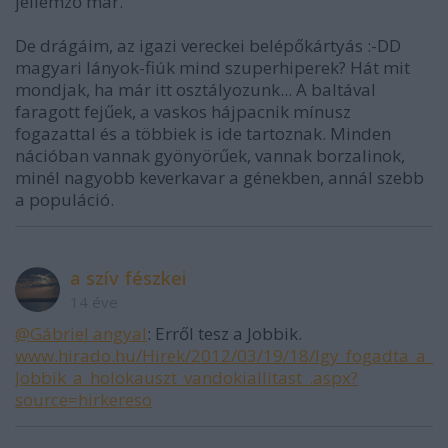
jellemző már.
De drágáim, az igazi vereckei belépőkártyás :-DD
magyari lányok-fiúk mind szuperhiperek? Hát mit
mondjak, ha már itt osztályozunk... A baltával
faragott fejűek, a vaskos hájpacnik mínusz
fogazattal és a többiek is ide tartoznak. Minden
nációban vannak gyönyörűek, vannak borzalinok,
minél nagyobb keverkavar a génekben, annál szebb
a populáció.
a szív fészkei
14 éve
@Gábriel angyal
: Erről tesz a Jobbik.
www.hirado.hu/Hirek/2012/03/19/18/Igy_fogadta_a_
Jobbik_a_holokauszt_vandokiallitast_.aspx?
source=hirkereso