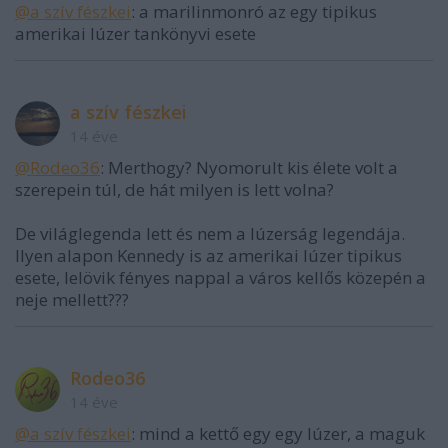
@a szív fészkei
: a marilinmonró az egy tipikus
amerikai lúzer tankönyvi esete
a szív fészkei
14 éve
@Rodeo36
: Merthogy? Nyomorult kis élete volt a
szerepein túl, de hát milyen is lett volna?
De világlegenda lett és nem a lúzerság legendája.
Ilyen alapon Kennedy is az amerikai lúzer tipikus
esete, lelövik fényes nappal a város kellős közepén a
neje mellett???
Rodeo36
14 éve
@a szív fészkei
: mind a kettő egy egy lúzer, a maguk