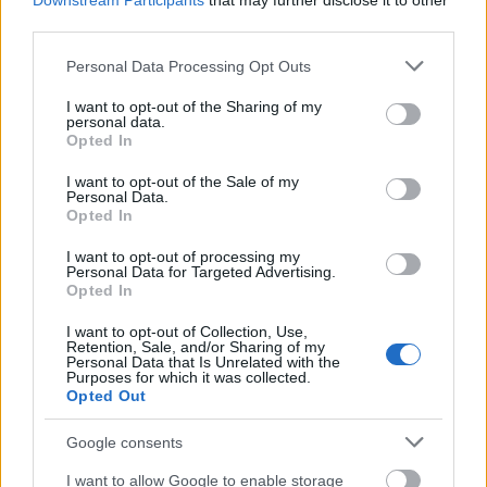
Downstream Participants
that may further disclose it to other
Gabi a kezdetekben, hogyan lett megsegítve a kis
third parties.
első botladozásában, soha ki nem derül.
Please note that this website/app uses one or more Google
Personal Data Processing Opt Outs
services and may gather and store information including but
not limited to your visit or usage behaviour. You may click to
I want to opt-out of the Sharing of my
Boli – Ch.T. is, meg hát!
personal data.
grant or deny consent to Google and its third-party tags to
Opted In
14 éve
use your data for below specified purposes in below Google
consent section.
@a szív fészkei
:
I want to opt-out of the Sale of my
Personal Data.
NEM! Sőt, láttam olyan csajt (lövésem nem volt, hogy
Opted In
zsidó), aki fekete hajú és egzotikus volt (nem
cigányos), fantasztikusan jó, nyálcsorgatós. Ezek a
I want to opt-out of processing my
Personal Data for Targeted Advertising.
rassz marhaságok egy vicc. Elmebetegek végső
Opted In
menedéke... :)
Képzeld el Dolfi bátyót, mint germán férfi ideált, 1
I want to opt-out of Collection, Use,
Retention, Sale, and/or Sharing of my
golyóval... KEMÉNY!
Personal Data that Is Unrelated with the
Az iwiw képeiteket láttam! Az enyémek is jellemzőek!
Purposes for which it was collected.
Pláne a füleim! :D A lányom meg... Már szolid a prof-
Opted Out
ja. Kész a csaj. Átcuccolt Facebookra.
Google consents
I want to allow Google to enable storage