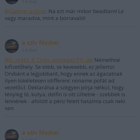
14 éve
@Gábriel angyal
: Na ezt már mikor beadtam! Le
vagy maradva, mint a borravaló!
a szív fészkei
14 éve
@D_rögtú_R_Cirby_semleges PH_dé
: Némethné
kifizetőhely. Se több, se kevesebb, ez jellemzi
Orvbánt a legjobbant, hogy ennek az ágazatnak
ilyen tökéletesen idifferenc noname pofát ad
vezetőül. Deklarálva a szégyen pírja nélkül, hogy
tényleg ló, kutya, delfin is ott ülhetne - szebbek is
lennének - afölött a pénz felett hatalma csak neki
van.
a szív fészkei