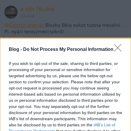
a szív fészkei
14 éve
@Gábriel angyal
: Biszku Béla sokat tudna mesélni.
Pl. nyári teniszmeccsekről.
Blog -
Do Not Process My Personal Information
a szív fészkei
14 éve
If you wish to opt-out of the sale, sharing to third parties, or
Egyébként, majd mesélje el Vonababa, mit is kersett
processing of your personal or sensitive information for
targeted advertising by us, please use the below opt-out
orvbán polgári ökörkörében, hogy lett jóban a
section to confirm your selection. Please note that after your
Vezérrel, mikben találtak ott egymásra stb. stb.Ha
opt-out request is processed you may continue seeing
Sorosnak köszönhetjük Orvbánt - a Jobbik
interest-based ads based on personal information utilized by
levezetésében - hát legalább annyira Orvbánnak
us or personal information disclosed to third parties prior to
Vonát meg a kis mókusőrsét. Cui prodest?
your opt-out. You may separately opt-out of the further
disclosure of your personal information by third parties on the
De Soros támogatási rendszere átlátható volt,
IAB’s list of downstream participants. This information may
ellenőrizhető és nem egy emberen múlott, míg az
also be disclosed by us to third parties on the
IAB’s List of
orvbáni boszorkánykonyha nem. Mit kapott Vona