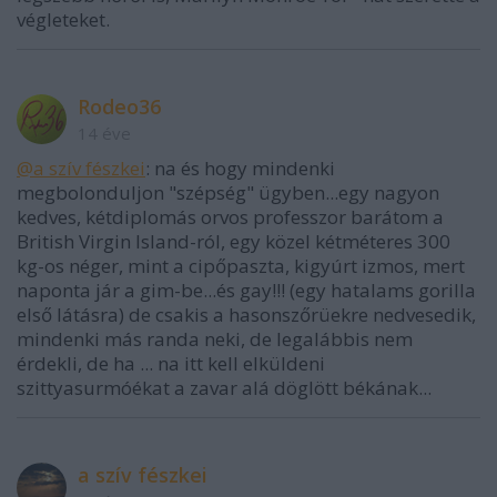
végleteket.
Rodeo36
14 éve
@a szív fészkei
: na és hogy mindenki
megbolonduljon "szépség" ügyben...egy nagyon
kedves, kétdiplomás orvos professzor barátom a
British Virgin Island-ról, egy közel kétméteres 300
kg-os néger, mint a cipőpaszta, kigyúrt izmos, mert
naponta jár a gim-be...és gay!!! (egy hatalams gorilla
első látásra) de csakis a hasonszőrüekre nedvesedik,
mindenki más randa neki, de legalábbis nem
érdekli, de ha ... na itt kell elküldeni
szittyasurmóékat a zavar alá döglött békának...
a szív fészkei