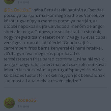
14 éve
@Dr. Boli Ch.T
: néha Perú északi határán a Csendes
pocsolya partján, máskor meg Seattle és Vancouver
között ugyanúgy a csendes pocsolya partján, az
utóbbi napokban újra Calvados a menőm de angol
sötét ale meg a Guiness, de sok koktail -t csinálok,
hogy megvadítsam ezeket némi 7 vagy 15 éves cubai
vénséges rummal...jól túlérlelt Gouda sajt és
camembert, friss barna kenyérrel és némi retekkel,
ző'dhagymával meg erős paprikával és
természetesen friss paradicsommal...néha hiányzik
az igazi bogyiszlói...mert másból csak sok munkával
lehet jó lecsót csinálni a portugál/spanyol és olasz
kolbász és füstölt termékek nagyon jók belevalónak
...te most a Lajta melyik részén leledzel?
Rodeo36
14 éve