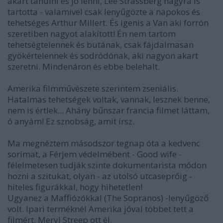
akart tanulni és jó lenni, Lee Strassberg nagyra is
tartotta - valamivel csak lenyűgözte a napokos és
tehetséges Arthur Millert. És igenis a Van aki forrón
szeretiben nagyot alakított! Én nem tartom
tehetségtelennek és butának, csak fájdalmasan
gyökértelennek és sodródónak, aki nagyon akart
szeretni. Mindenáron és ebbe belehalt.
Amerika filmművészete szerintem zseniális.
Hatalmas tehetségek voltak, vannak, lesznek benne,
nem is értlek... Ahány bűnszar francia filmet láttam,
ó anyám! Ez sznobság, amit írsz.
Ma megnéztem másodszor tegnap óta a kedvenc
sorimat, a Férjem védelmébent - Good wife -
félelmetesen tudják szinte dokumentarista módon
hozni a szitukat, olyan - az utolsó utcaseprőig -
hiteles figurákkal, hogy hihetetlen!
Ugyanez a Maffiózókkal (The Sopranos) -lenyűgöző
volt. Ipari terméknél Amerika jóval többet tett a
filmért. Meryl Streep ott él.