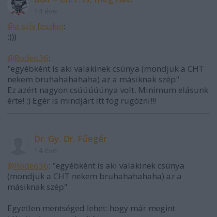
14 éve
@a szív fészkei
:
:)))
@Rodeo36
:
"egyébként is aki valakinek csúnya (mondjuk a CHT
nekem bruhahahahaha) az a másiknak szép"
Ez azért nagyon csúúúúúnya volt. Minimum elásunk
érte! :) Egér is mindjárt itt fog rugózni!!!
Dr. Gy. Dr. Fűegér
14 éve
@Rodeo36
: "egyébként is aki valakinek csúnya
(mondjuk a CHT nekem bruhahahahaha) az a
másiknak szép"
Egyetlen mentséged lehet: hogy már megint