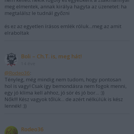
meg elmentek, annak királya hagyta az üzenetet: ha
megtalálsz le tudnál győzni
és ez az egyetlen írásos emlék róluk...meg az amit
elraboltak
Boli – Ch.T. is, meg hát!
14 éve
@Rodeo36
:
Tényleg, még mindig nem tudom, hogy pontosan
hol is vagy! Csak így bemondásra nem fogok menni,
egy jó klíma kell ahhoz, jó sör és jó bor... :))
Nők!!! Kész vagyok tőlük... de azért nélkülük is kész
lennék! :))
Rodeo36