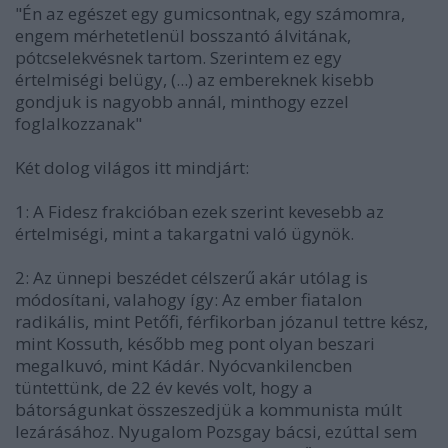
"Én az egészet egy gumicsontnak, egy számomra,
engem mérhetetlenül bosszantó álvitának,
pótcselekvésnek tartom. Szerintem ez egy
értelmiségi belügy, (...) az embereknek kisebb
gondjuk is nagyobb annál, minthogy ezzel
foglalkozzanak"
Két dolog világos itt mindjárt:
1: A Fidesz frakcióban ezek szerint kevesebb az
értelmiségi, mint a takargatni való ügynök.
2: Az ünnepi beszédet célszerű akár utólag is
módosítani, valahogy így: Az ember fiatalon
radikális, mint Petőfi, férfikorban józanul tettre kész,
mint Kossuth, később meg pont olyan beszari
megalkuvó, mint Kádár. Nyócvankilencben
tüntettünk, de 22 év kevés volt, hogy a
bátorságunkat összeszedjük a kommunista múlt
lezárásához. Nyugalom Pozsgay bácsi, ezúttal sem