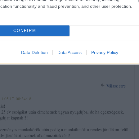
cation functionality and fraud prevention, and other user protection.
 a magadét, de minek?
-os többség, elsöprő 52,7%, felhatalmazás mindenre, ez a zemberek
CONFIRM
niai Viktor az országot pofozza, nem a zemberek őt.
Data Deletion
Data Access
Privacy Policy
Válasz erre
11.05.17. 08:34:18
tás!
 25 év szolgálat után elmehetnek ugyan nyugdíjba, de ha egészségesek,
díjat kapnak!!!
ezményes munkakörök után pedig a munkáltatók a rendes járulékon felül
v-járulékot fizetnek alkalmazottakként!