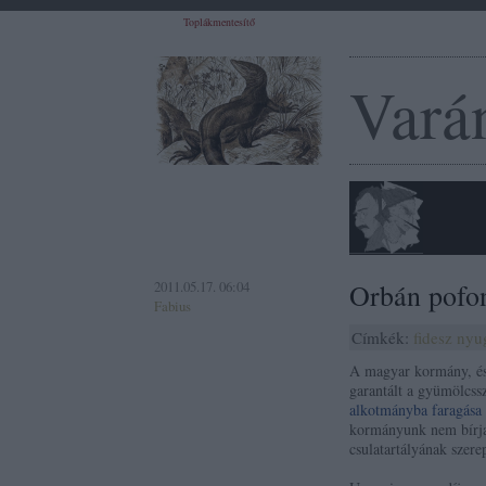
Toplákmentesítő
Vará
2011.05.17. 06:04
Orbán pofo
Fabius
Címkék:
fidesz
nyu
A magyar kormány, és 
garantált a gyümölcss
alkotmányba faragása
kormányunk nem bírja 
csulatartályának szere