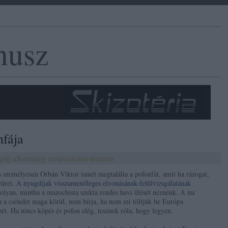
nusz
nfája
gdíj
alkotmány
rendvédelmi tüntetés
személyesen Orbán Viktor ismét megtalálta a pofonfát, amit ha rázogat,
züret.
A nyugdíjak visszamenőleges elvonásának-felülvizsgálatának
olyan, mintha a mazochista szekta rendes havi ülését néznénk. A mi
a csöndet maga körül, nem bírja, ha nem mi töltjük be Európa
pét. Ha nincs köpés és pofon elég, tesznek róla, hogy legyen.