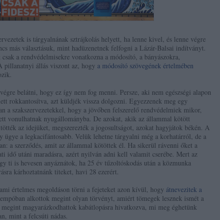
vezetek is tárgyalnának sztrájkolás helyett, ha lenne kivel, és lenne végre
ncs más választásuk, mint hadüzenetnek felfogni a Lázár-Balsai indítványt.
t csak a rendvédelmisekre vonatkozna a módosító, a bányászokra,
 pillanatnyi állás viszont az, hogy
a módosító szövegének értelmében
zik.
 végre belátni, hogy ez így nem fog menni. Persze, aki nem egészségi alapon
ett rokkantosítva, azt küldjék vissza dolgozni. Egyezzenek meg egy
an a szakszervezetekkel, hogy a jövőben felszerelő rendvédelmiek mikor,
lett vonulhatnak nyugállományba. De azokat, akik az állammal kötött
ltötték az idejüket, megszerezték a jogosultságot, azokat hagyjátok békén. A
y ügye a legkacifántosabb. Velük lehetne tárgyalni még a korhatárról, de a
an: a szerződés, amit az állammal kötöttek él. Ha sikerül rávenni őket a
ti idő utáni maradásra, azért nyilván adni kell valamit cserébe. Mert az
gy ti is hevesen anyáznátok, ha 25 év tűzoltóskodás után a közmunka
sra kárhoztatnánk titeket, havi 28 ezerért.
lami értelmes megoldáson törni a fejeteket azon kívül, hogy
átnevezitek a
tempóban alkottok megint olyan törvényt, amiért tömegek lesznek ismét a
t megint magyarázkodhattok kabátlopásra hivatkozva, mi meg éghetünk
n, mint a felcsúti nádas.