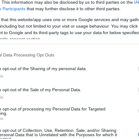
gbackek:
. This information may also be disclosed by us to third parties on the
IA
Participants
that may further disclose it to other third parties.
asztal mögül könnyű ítélkezni
2011.05.23. 11:42:05
 that this website/app uses one or more Google services and may gath
élkezni a vidéki életről és programokat készíteni pusztán statisztikai
including but not limited to your visit or usage behaviour. You may click 
 valóság mindig sokkal összetettebb.
 to Google and its third-party tags to use your data for below specifi
ogle consent section.
rmados karantén
2011.05.18. 00:27:30
0.21cm; A cím értelmetlennek tűnhet. Adott egy párt(szövetség), amely a
l Data Processing Opt Outs
addal rendelkezik. Óriási fölhatalmazást kapott, akár új alkotmányt is
teszi), akár az egész közjogi rendszert átszabhat...
o opt-out of the Sharing of my personal data.
In
yugdíjakkal, éljen a munka!
2011.05.17. 19:42:05
rtek a kormánnyal! Aki munkára képes az dolgozzon (valamilyen
o opt-out of the Sale of my Personal Data.
pes. Ha mozgásképtelen majd kap ülőmunkát, ha ágyhoz kötött majd a
.
In
to opt-out of processing my Personal Data for Targeted
égkárosodási ellátás lesz a faszfej rokkantnyugdíjból
2011.05.17.
ing.
In
gó kormány a nyugdíjkorhatár előtti, rokkantsággal és
o opt-out of Collection, Use, Retention, Sale, and/or Sharing
 összefüggésben járó különféle jelenlegi ellátásokat. A csirkebaszó
ersonal Data that Is Unrelated with the Purposes for which it
eve egészségkárosodási ellátás lehet, derül ki a szopottgomb...
lected.