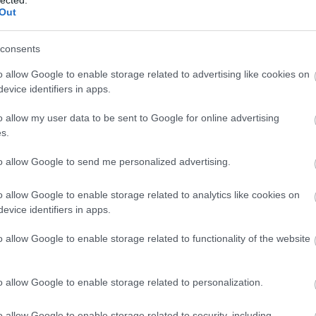
Out
liárd forint a tét
2011.05.17. 08:10:22
nul szopott rokkantnyugdíjakat alkotmánymódosítás nélkül is bármikor el
consents
orkedvezményes nyugdíjasok esetében azonban még a módosított alkotmány
o allow Google to enable storage related to advertising like cookies on
ogi aggályok merülhetnek fel. Ezt kukizták...
evice identifiers in apps.
o allow my user data to be sent to Google for online advertising
s.
k, értük a
szolgáltatás technikai
üzemeltetője semmilyen felelősséget nem vállal, azokat nem ellenőrzi. Kifogás esetén forduljon a
ban
.
h Drais der Freiherr von Sauerbronn
·
http://darazskarcsi.blog.hu
to allow Google to send me personalized advertising.
59:07
nádas. Lecsapolták focipályaépítéshez.
o allow Google to enable storage related to analytics like cookies on
evice identifiers in apps.
 lépő alkotmány tiltani fogja a visszamenőleges hatályú törvényalkotást.
llik az asztalra szarni, ezért ma még odacsinálok.
o allow Google to enable storage related to functionality of the website
Válasz erre
o allow Google to enable storage related to personalization.
11.05.17. 08:02:15
o allow Google to enable storage related to security, including