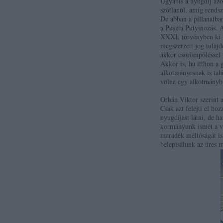
Ugyanis a nyugdíj azo
szótlanul, amíg rendsz
De abban a pillanatba
a Puszta Putyinozás.
XXXI. törvényben ki i
megszerzett jog tulajd
akkor csörömpöléssel f
Akkor is, ha itthon a
alkotmányosnak is tal
volna egy alkotmánybír
Orbán Viktor szerint
Csak azt felejti el h
nyugdíjast látni, de h
kormányunk ismét a vis
maradék méltóságát is
belepisálunk az üres 