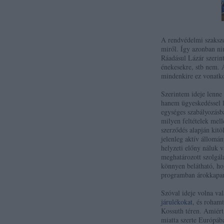
A rendvédelmi szakszer
miről. Így azonban ni
Ráadásul Lázár szerin
énekesekre, stb nem. A
mindenkire ez vonatko
Szerintem ideje lenne
hanem ügyeskedéssel l
egységes szabályozásb
milyen feltételek mel
szerződés alapján kitö
jelenleg aktív állomán
helyzeti előny náluk v
meghatározott szolgála
könnyen belátható, ho
programban árokkapará
Szóval ideje volna va
járulékokat
, és roham
Kossuth téren. Amiér
miatta szerte Európába