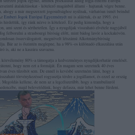
n szerzett jogok egyike, aminek piszkálását addig fogja elnézni Európa
erszintű átalakításokat - kötelező magánból állami - hajtanak végre benne.
n, ahogy a már megszerzett jogosultsághoz nyúlnak, várhatóan ismét beindul
 Az
Emberi Jogok Európai Egyezményét
mi is aláírtuk, és az 1993. évi
s hirdettük, így ránk nézve is kötelező. Ez pedig kimondja, hogy a
on, ami szent és sérthetetlen. Így a nyugdíjak visszaható elvétele nagyjából
og felborulni a strasbourgi bíróság előtt, mint bádog lavór a kockakövön.
 gondosan összeválogatott, megnövelt létszámú Alkotmánybíróság
álja. Bár az is őszintén meglepne, ha a 98%-os különadó elkaszálása után
ó is, aki ne a kaszára szavazna.
 a közvélemény 80%-a támogatja a kedvezményes nyugdíjkorhatár emelését.
ozzátenni, hogy nem ezt a formáját. Én magam sem szeretnék 40 éves
atvan éves tűzoltót sem. De ennél is kevésbé szeretném látni, hogy a
szaható törvénykezéssel rogyasztja térdre a jogállamot, és ezzel az ország
. Megoldás kellene, de nem az a legcélszerűbb, hogy a trambulinról
medencébe, majd belevetődünk, hogy defasza, már lehet benne fürdeni.