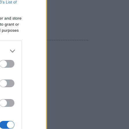
B’s List of
er and store
to grant or
ed purposes
EGYÉB