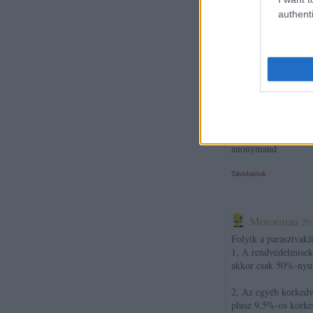
Tisztelt Fabius!
authenti
Mondhatod (írhatod)
Vedd tudomásul: 2/3
akarata, stb.
Amúgy pedig I. Orbá
A többi stimmel.
Tisztelettel:
anonymand
Tahótlanítok
Motorman
20
Folyik a parasztvakí
1, A rendvédelmisek
akkor csak 50%-nyug
2, Az egyéb korkedv
plusz 9,5%-os korked