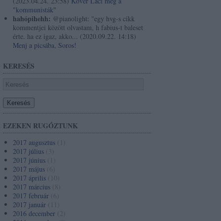
(
2023.04.24. 23:58
)
Kövér Laci meg a
"kommunisták"
hahópihehh:
@pianolight: "egy hvg-s cikk
kommentjei között olvastam, h fabius-t baleset
érte. ha ez igaz, akko...
(
2020.09.22. 14:18
)
Menj a picsába, Soros!
KERESÉS
EZEKEN RUGÓZTUNK
2017 augusztus
(
1
)
2017 július
(
3
)
2017 június
(
1
)
2017 május
(
6
)
2017 április
(
10
)
2017 március
(
8
)
2017 február
(
6
)
2017 január
(
11
)
2016 december
(
2
)