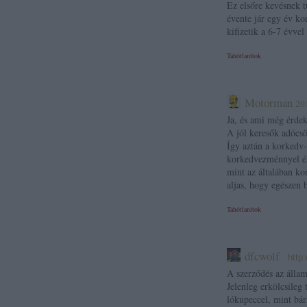
Ez elsőre kevésnek 
évente jár egy év ko
kifizetik a 6-7 évve
Tahótlanítok
Motorman
20
Ja, és ami még érdek
A jól keresők adócsö
Így aztán a korkedv-
korkedvezménnyel élő
mint az általában k
aljas, hogy egészen 
Tahótlanítok
dfcwolf
·
http
A szerződés az államm
Jelenleg erkölcsileg
lókupeccel, mint bár