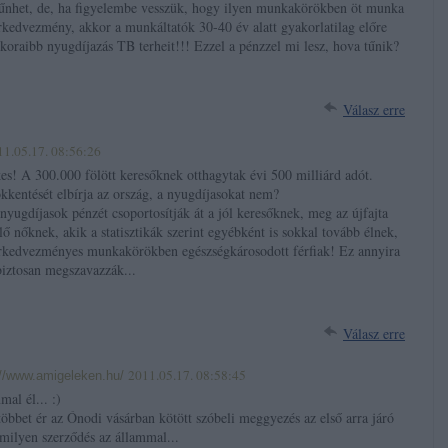
tűnhet, de, ha figyelembe vesszük, hogy ilyen munkakörökben öt munka
rkedvezmény, akkor a munkáltatók 30-40 év alatt gyakorlatilag előre
l koraibb nyugdíjazás TB terheit!!! Ezzel a pénzzel mi lesz, hova tűnik?
Válasz erre
11.05.17. 08:56:26
es! A 300.000 fölött keresőknek otthagytak évi 500 milliárd adót.
kkentését elbírja az ország, a nyugdíjasokat nem?
nyugdíjasok pénzét csoportosítják át a jól keresőknek, meg az újfajta
 nőknek, akik a statisztikák szerint egyébként is sokkal tovább élnek,
orkedvezményes munkakörökben egészségkárosodott férfiak! Ez annyira
biztosan megszavazzák...
Válasz erre
2011.05.17. 08:58:45
://www.amigeleken.hu/
al él... :)
 többet ér az Ónodi vásárban kötött szóbeli meggyezés az első arra járó
milyen szerződés az állammal...