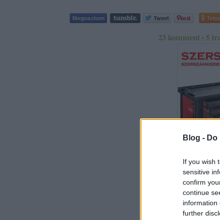
Tetsz
23
komment
·
5
tr
Blog -
Do 
If you wish 
sensitive in
A bejegyzés track
confirm you
continue se
https://varanus.blog
information 
further disc