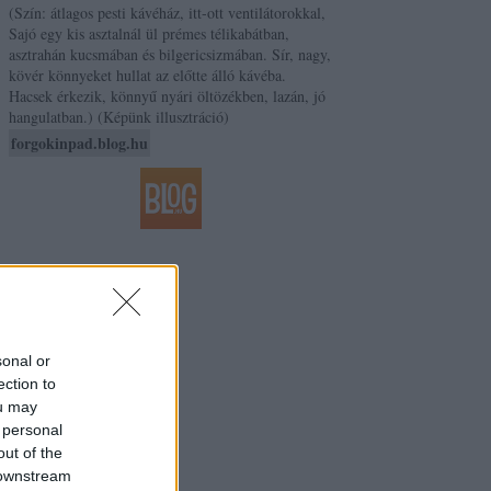
(Szín: átlagos pesti kávéház, itt-ott ventilátorokkal,
Sajó egy kis asztalnál ül prémes télikabátban,
asztrahán kucsmában és bilgericsizmában. Sír, nagy,
kövér könnyeket hullat az előtte álló kávéba.
Hacsek érkezik, könnyű nyári öltözékben, lazán, jó
hangulatban.) (Képünk illusztráció)
forgokinpad.blog.hu
sonal or
ection to
ou may
 personal
out of the
 downstream