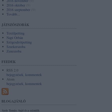
2016 november
(
9
)
2016 október
(
9
)
2016 szeptember
(
9
)
Tovább
...
JÁTSZÓSZOBÁK
Textilpetting
Napi Orbán
Szögesdrótpetting
Szurkerszoba
Zeneszoba
FEEDEK
RSS 2.0
bejegyzések
,
kommentek
Atom
bejegyzések
,
kommentek
BLOGAJÁNLÓ
Szele Tamás: Sajó és a számlák