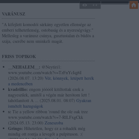
VARÁNUSZ
"A kifejlett komodói sárkány egyetlen ellensége az
emberi telhetetlenség, ostobaság és a nyereségvágy."
Mellesleg a varánusz csúnya, gusztustalan és büdös a
szája, cserébe nem sminkeli magát.
FRISS TOPIKOK
__NEHALEM__:
@Neytiri1:
www.youtube.com/watch?v=TzFnYcIqj6I
(
2026.08.07. 13:20
)
Vér, könnyek, letépett herék
a medencében
kvadrillio:
engem jóóóól kitiltottak ezek a
nagyeszűek, amitől a végén már herótom lett !
tahótlanított A ...
(
2025.08.01. 08:07
)
Gyakran
ismételt hazugságok
s:
Tie a yellow ribbon 'round the ole oak tree
www.youtube.com/watch?v=7-RlLFxgCkk
(
2024.05.13. 23:00
)
Zeneszoba
Gringo:
Hihetetlen, hogy ez a rohadék még
mindig ott rontja a levegőt a pulpituson. :(