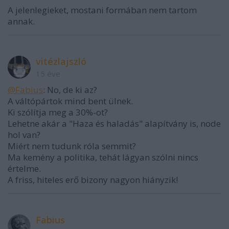
A jelenlegieket, mostani formában nem tartom
annak.
vitézlajszló
15 éve
@Fabius
: No, de ki az?
A váltópártok mind bent ülnek.
Ki szólítja meg a 30%-ot?
Lehetne akár a "Haza és haladás" alapítvány is, node
hol van?
Miért nem tudunk róla semmit?
Ma kemény a politika, tehát lágyan szólni nincs
értelme.
A friss, hiteles erő bizony nagyon hiányzik!
Fabius