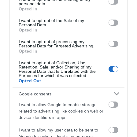
personal data.
grant or deny consent to Google and its third-party tags to
Opted In
use your data for below specified purposes in below Google
Boli – Ch.T. is, meg hát!
consent section.
I want to opt-out of the Sale of my
Personal Data.
15 éve
Opted In
@vitézlajszló
: A legnagyobb gond, hogy azt viszont a
I want to opt-out of processing my
nyakán hordja. Oszt akkor még finom voltam. A
Personal Data for Targeted Advertising.
németben egy szóban össze tudják ezt foglalni:
Opted In
"Arscloch". Szégyen ez a figura.
I want to opt-out of Collection, Use,
Retention, Sale, and/or Sharing of my
Personal Data that Is Unrelated with the
Purposes for which it was collected.
lyken
Opted Out
15 éve
Google consents
@a-kis-herceg
: "Btk. 268. § Aki nagy nyilvánosság
előtt, a köznyugalom megzavarására alkalmas
I want to allow Google to enable storage
módon törvény vagy más jogszabály, avagy a
related to advertising like cookies on web or
hatóság rendelkezése ellen általános
device identifiers in apps.
engedetlenségre uszít, bűntettet követ el, és három
I want to allow my user data to be sent to
évig terjedő szabadságvesztéssel büntetendő."
Google for online advertising purposes.