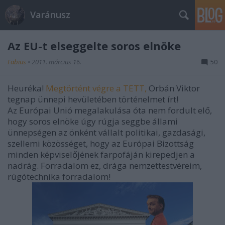
Varánusz
Az EU-t elseggelte soros elnöke
Fabius
•
2011. március 16.
50
Heuréka!
Megtörtént végre a TETT,
Orbán Viktor
tegnap ünnepi hevületében történelmet írt!
Az Európai Unió megalakulása óta nem fordult elő,
hogy soros elnöke úgy rúgja seggbe állami
ünnepségen az önként vállalt politikai, gazdasági,
szellemi közösséget, hogy az Európai Bizottság
minden képviselőjének farpofáján kirepedjen a
nadrág. Forradalom ez, drága nemzettestvéreim,
rúgótechnika forradalom!