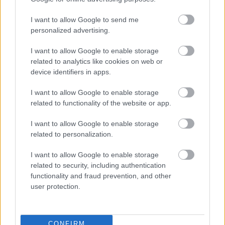
Volt ott legalább 500 tanu, plussz gondolom a tv is
rögzítette. Vajon feljelentik, eljárás alá vonják, stb?
I want to allow Google to send me
personalized advertising.
stone pit(er)
I want to allow Google to enable storage
related to analytics like cookies on web or
15 éve
device identifiers in apps.
Már mindent jól kiveséztünk. Jót is nevettünk, vagy
hüledeztünk, kinek-kinek vérmérséklete szerint. A
I want to allow Google to enable storage
progresszív.blogon már a megoldás is egyértelmű,
related to functionality of the website or app.
kell egy megfelelő vezető, aki összefogja az
elégedetlenek tömegét. Akkor most mit csináljunk?
I want to allow Google to enable storage
Várjuk, hogy valakit kitermel a tömeg? Vagy
related to personalization.
vonuljunk Bajnai házához, kérlelve, valamit tennie
I want to allow Google to enable storage
kéne? Bár azért előbb meg kéne tudakolni, van-e
related to security, including authentication
benne bármiféle hajlandóság. Vagy kihez? Ki az, aki
functionality and fraud prevention, and other
sokak számára elfogadható? Már az értelmesebb
user protection.
jobboldaliakra is gondolva. Igaz, nem csak a
választáshoz (sőt, nem elsősorban!), hanem az utána
szükséges reformokhoz is meg kell őket nyerni,
előkészítésbe be kell vonni (win-win nélkül nem
CONFIRM