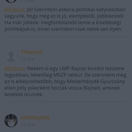
15 éve
@Fabius
: Jó! Szerintem akkora politikai katyvaszban
vagyunk, hogy még ez is jó, elempéstől, jobbikostól.
Ha már Jobbik: megfontolandó lenne a kisebbségi
politikájuk is, mivel szerintem csak nekik van ilyen.
Themisz
15 éve
@Fabius
: Nekem is egy LMP-Bajnai kombó tetszene
legjobban, lehetőleg MSZP nélkül. De szerintem még
az is elképzelhetőbb, hogy Mesterházyék Gyurcsány
ellen jolly jokerként hozzák vissza Bajnait, aminek
kevésbé örülnék.
vitézlajszló
15 éve