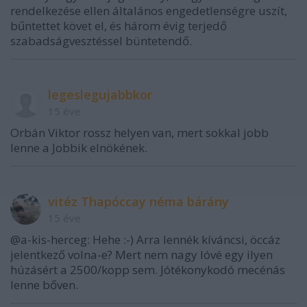
rendelkezése ellen általános engedetlenségre uszít,
bűntettet követ el, és három évig terjedő
szabadságvesztéssel büntetendő.
legeslegujabbkor
15 éve
Orbán Viktor rossz helyen van, mert sokkal jobb
lenne a Jobbik elnökének.
vitéz Thapóccay néma bárány
15 éve
@a-kis-herceg: Hehe :-) Arra lennék kíváncsi, öccáz
jelentkező volna-e? Mert nem nagy lóvé egy ilyen
húzásért a 2500/kopp sem. Jótékonykodó mecénás
lenne bőven.