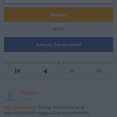
VAGY
Themisz
15 éve
@gyilkos fűegér
: Eddig számomra ez a
legvalószínűbb magyarázat a történtekre.