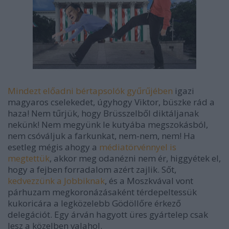
Mindezt előadni bértapsolók gyűrűjében
igazi
magyaros cselekedet, úgyhogy Viktor, büszke rád a
haza! Nem tűrjük, hogy Brüsszelből diktáljanak
nekünk! Nem megyünk le kutyába megszokásból,
nem csóváljuk a farkunkat, nem-nem, nem! Ha
esetleg mégis ahogy a
médiatörvénnyel is
megtettük
, akkor meg odanézni nem ér, higgyétek el,
hogy a fejben forradalom azért zajlik. Sőt,
kedvezzünk a Jobbiknak
, és a Moszkvával vont
párhuzam megkoronázásaként térdepeltessük
kukoricára a legközelebb Gödöllőre érkező
delegációt. Egy árván hagyott üres gyártelep csak
lesz a közelben valahol.