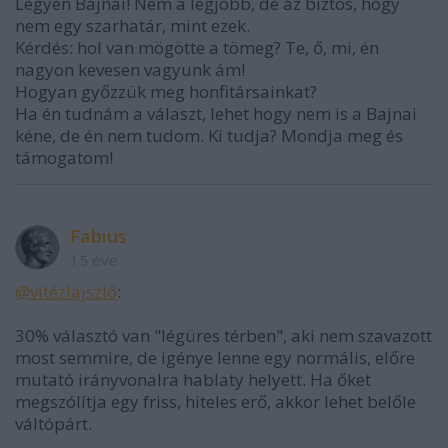
Legyen Bajnai! Nem a legjobb, de az biztos, hogy
nem egy szarhatár, mint ezek.
Kérdés: hol van mögötte a tömeg? Te, ő, mi, én
nagyon kevesen vagyunk ám!
Hogyan győzzük meg honfitársainkat?
Ha én tudnám a választ, lehet hogy nem is a Bajnai
kéne, de én nem tudom. Ki tudja? Mondja meg és
támogatom!
Fabius
15 éve
@vitézlajszló
:
30% választó van "légüres térben", aki nem szavazott
most semmire, de igénye lenne egy normális, előre
mutató irányvonalra hablaty helyett. Ha őket
megszólítja egy friss, hiteles erő, akkor lehet belőle
váltópárt.