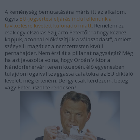
A keménység bemutatására máris itt az alkalom,
úgyis
EU-jogsértési eljárás indul ellenünk a
távközlésre kivetett különadó miatt
. Remélem ez
csak egy elszólás Szijjártó Pétertől: "ahogy kézhez
kapjuk, azonnal előkészítjük a válaszadást", amiért
szégyelli magát ez a nemzettesten kívüli
pernahajder. Nem érzi át a pillanat nagyságát? Még
ha azt javasolta volna, hogy Orbán Viktor a
Nándorfehérvári terem közepén, élő egyenesben
tulajdon fogaival szaggassa cafatokra az EU diktáló
levelét, még érteném. De így csak kérdezem: beteg
vagy Péter, iszol te rendesen?