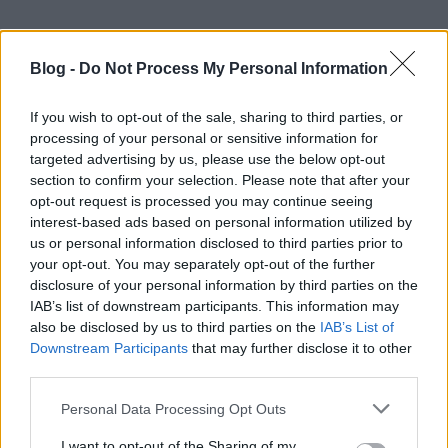
Bergeroth
Blog -
15 éve
Do Not Process My Personal Information
@a-kis-herceg
:
If you wish to opt-out of the sale, sharing to third parties, or
2/3 van, tehát ő akár törvényt is sérthet, büntetlenül.
processing of your personal or sensitive information for
Köszönjük meg a fülkeforradalmároknak, akik nem
targeted advertising by us, please use the below opt-out
tanultak a múltból és egytől-egyig beszopták a
section to confirm your selection. Please note that after your
hülyeséget.
opt-out request is processed you may continue seeing
interest-based ads based on personal information utilized by
us or personal information disclosed to third parties prior to
your opt-out. You may separately opt-out of the further
vitézlajszló
disclosure of your personal information by third parties on the
15 éve
IAB’s list of downstream participants. This information may
A gonosz törpe nem oly tökös, hogy igazából
also be disclosed by us to third parties on the
IAB’s List of
felizgassa a junijót.
Downstream Participants
that may further disclose it to other
Egy esetleges kilépéshez államférfi kellene, nem
third parties.
pedig egy szájkarate-bajnok.
Please note that this website/app uses one or more Google
A nagypofáján, kurvanagy egóján és arroganciáján
Personal Data Processing Opt Outs
services and may gather and store information including but
kívül a csupasz segge az, ami neki van.
not limited to your visit or usage behaviour. You may click to
I want to opt-out of the Sharing of my