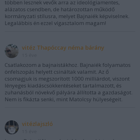
többen lesznek vevők arra az ideológiamentes,
alázatos csendben, de határozottan működő
kormányzati stílusra, melyet Bajnaiék képviselnek.
Legalábbis én ezzel vígasztalom magam!
vitéz Thapóccay néma bárány
15 éve
Csatlakozom a bajnaistákhoz. Bajnaiék folyamatos
önfelszopás helyett csináltak valamit. Az ő
csomagjuk is megszorított 1000 milliárdot, viszont
lényeges kiadáscsökkentéseket tartalmazott, és
zuhanásból növekvő pályára állította a gazdaságot.
Nem is fikázta senki, mint Matolcsy hülyeségeit.
vitézlajszló
15 éve