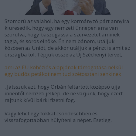
Szomorú az valahol, ha egy kormányzó párt annyira
kiüresedik, hogy egy nemzeti ünnepen arra van
szorulva, hogy baszogassa a szervezetet aminek
tagja, és soros elnöke. Én nem bánom, utáljuk
közösen az Uniót, de akkor utáljuk a pénzt is amit az
országba tol. Tépjük össze az Új Széchenyi tervet,
ami az EU kohéziós alapjának támogatása nélkül
egy büdös petákot nem tud szétosztani senkinek
. Játsszuk azt, hogy Orbán feltartott középső ujja
innentől nemzeti jelkép, de ne várjunk, hogy ezért
rajtunk kívül bárki fizetni fog.
Vagy lehet egy fokkal csöndesebben és
visszafogottabban hülyíteni a népet. Esetleg.