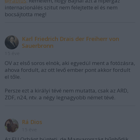
@Fabius
: Remélem, hogy Bajnai azt a hipergáz
internacionálés szitut nem felejtette el és nem
bocsájtotta meg!
Karl Friedrich Drais der Freiherr von
Sauerbronn
15 éve
OV az első soros elnök, aki egyedül ment a fotózásra,
ahova fordult, az ott levő ember pont akkor fordult
el tőle.
Persze ezt a királyi tévé nem mutatta, csak az ARD,
ZDF, n24, ntv. a négy legnagyobb német tévé.
Rá Dios
15 éve
Az EU Orbánt bünteti, de Magyarország bűnhődik.