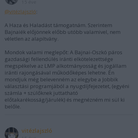
15 éve
@vitézlajszló
:
A Haza és Haladást támogatnám. Szerintem
Bajnaiék előjönnek előbb utóbb valamivel, nem
véletlen az alapítvány.
Mondok valami meglepőt: A Bajnai-Oszkó páros
gazdasági fellendülés iránti elkötelezettsége
megspékelve az LMP alkotmányosság és jogállam
iránti rajongásával működőképes lehetne. Én
mondjuk még belevenném az elegybe a Jobbik
választási programjából a nyugdíjfejezetet, (egyéni
számla + szülőknek juttatható
előtakarékosság/járulék) és megnézném mi sül ki
belőle.
vitézlajszló