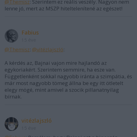
@Themisz
: Szerintem ez reális veszély. Nagyon nem
lenne jó, mert az MSZP hiteltelenítené az egészet!
Fabius
15 éve
@Themisz
:
@vitézlajszló
:
A kérdés az, Bajnai vajon mire hajlandó az
egykoriakért. Szerintem semmire, ha esze van.
Függetlenként sokkal nagyobb iránta a szimpátia, és
már most nagyobb tömeg állna be egy itt ötletelt
elegy mögé, mint amivel a szocik pillanatnyilag
bírnak.
vitézlajszló
15 éve