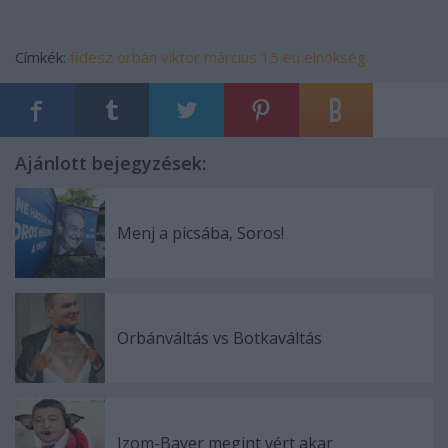
Címkék:
fidesz
orbán viktor
március 15
eu elnökség
Ajánlott bejegyzések:
Menj a picsába, Soros!
Orbánváltás vs Botkaváltás
Izom-Bayer megint vért akar