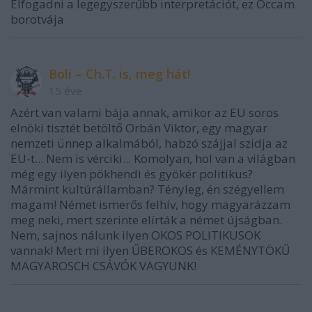
Elfogadni a legegyszerűbb interpretációt, ez Occam
borotvája
Boli – Ch.T. is, meg hát!
15 éve
Azért van valami bája annak, amikor az EU soros
elnöki tisztét betöltő Orbán Viktor, egy magyar
nemzeti ünnep alkalmából, habzó szájjal szidja az
EU-t... Nem is vérciki... Komolyan, hol van a világban
még egy ilyen pökhendi és gyökér politikus?
Mármint kultúrállamban? Tényleg, én szégyellem
magam! Német ismerős felhív, hogy magyarázzam
meg neki, mert szerinte elírták a német újságban.
Nem, sajnos nálunk ilyen OKOS POLITIKUSOK
vannak! Mert mi ilyen ŰBEROKOS és KEMÉNYTÖKŰ
MAGYAROSCH CSÁVÓK VAGYUNK!