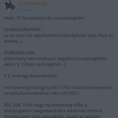
a-kis-herceg
15 éve
márc 15 forradalom és szabadságharc
SZABADSÁGHARC-
az eu rossz és legyőzendő (szépséghiba: épp vitya az
elnöke...)
FORRADALOM-
alkotmány nem érvényes, legyőztük (szépséghiba:
akkor V. Orbán nem legitim...)
P.S. erre egy kommentelő:
michaelknight.blog.hu/2011/03/15/alkotmanytalan_
rend/fullcommentlist/1#c12910951
Btk. 268. § Aki nagy nyilvánosság előtt, a
köznyugalom megzavarására alkalmas módon
törvény vagy más jogszabály, avagy a hatóság