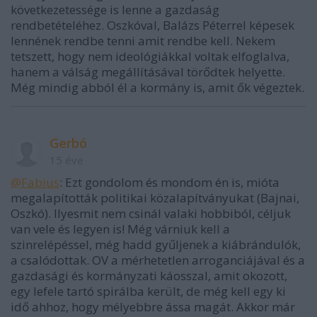
következetessége is lenne a gazdaság
rendbetételéhez. Oszkóval, Balázs Péterrel képesek
lennének rendbe tenni amit rendbe kell. Nekem
tetszett, hogy nem ideológiákkal voltak elfoglalva,
hanem a válság megállításával törődtek helyette.
Még mindig abból él a kormány is, amit ők végeztek.
Gerbó
15 éve
@Fabius
: Ezt gondolom és mondom én is, mióta
megalapították politikai közalapítványukat (Bajnai,
Oszkó). Ilyesmit nem csinál valaki hobbiból, céljuk
van vele és legyen is! Még várniuk kell a
szinrelépéssel, még hadd gyűljenek a kiábrándulók,
a csalódottak. OV a mérhetetlen arroganciájával és a
gazdasági és kormányzati káosszal, amit okozott,
egy lefele tartó spirálba került, de még kell egy ki
idő ahhoz, hogy mélyebbre ássa magát. Akkor már