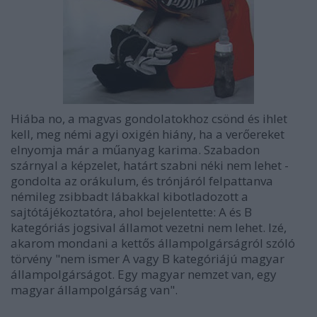
Hiába no, a magvas gondolatokhoz csönd és ihlet
kell, meg némi agyi oxigén hiány, ha a verőereket
elnyomja már a műanyag karima. Szabadon
szárnyal a képzelet, határt szabni néki nem lehet -
gondolta az orákulum, és trónjáról felpattanva
némileg zsibbadt lábakkal kibotladozott a
sajtótájékoztatóra, ahol bejelentette: A és B
kategóriás jogsival államot vezetni nem lehet. Izé,
akarom mondani a kettős állampolgárságról szóló
törvény "nem ismer A vagy B kategóriájú magyar
állampolgárságot. Egy magyar nemzet van, egy
magyar állampolgárság van".