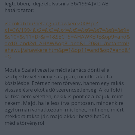
legtöbben, ideje elolvasni a 36/1994.(VI.) AB
határozatot:
isz.mkab.hu/netacgi/ahawkere2009.pl?
s1=36/1994&s2=&s3=&s4=&s5=&s6=&s7=&s8=&s9=
&s10=&s11=Dr&r=1&SECT5=AHAWKERE&op9=and&
op10=and&d=AHAW&op8=and&l=20&u=/netahtml/
ahawuj/ahawkere.htm&p=1&op11=and&op7=and&f
=G
Most a Szalai vezette médiatanács dönti el a
szubjektív véleménye alapján, mi ütközik pl a
közízlésbe. Ezért ez nem törvény, hanem egy rakás
visszaélésre okot adó szerencsétlenség. A külföldi
kritika nem véletlen, nekik is pont ez a bajuk, mint
nekem. Majd, ha le lesz írva pontosan, mindenkire
egyformán vonatkozóan, mit lehet, mit nem, miért
mekkora taksa jár, majd akkor beszélhetünk
médiatörvényről.