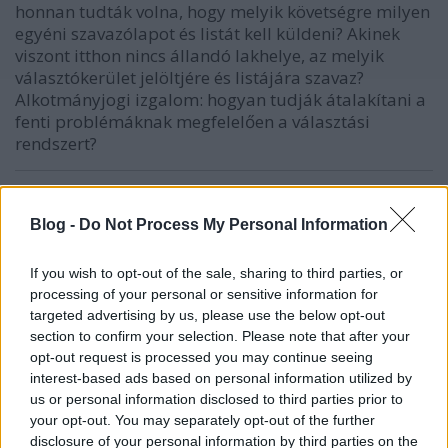
honnan tudták volna, hogy melyik követségre milyen
egyéni szavazólapot és listát kell küldeni? Akinek
viszont itthon nincs állandó lakhelye, az melyik
választókerület jelöltjére és listájára szavaz?
Alkotmányjogi izgalom: hogyan tudják átalakítani a
fenti problémáknak megfelelően a választási
rendszert?
Kalmár
Blog -
Do Not Process My Personal Information
15 éve
If you wish to opt-out of the sale, sharing to third parties, or
@Tīmūr-e Lang
: Nehéz vitázni ha nem figyelsz. Azt
processing of your personal or sensitive information for
írtam készítik elő a kiadási oldal megvágását.
targeted advertising by us, please use the below opt-out
A gazdasági reform része az adózás és a
section to confirm your selection. Please note that after your
nyugdíjkérdés is.
opt-out request is processed you may continue seeing
A médiatörvényt pedig csak hallomásból fikázod.
interest-based ads based on personal information utilized by
Szerintem alapvetően jó.
us or personal information disclosed to third parties prior to
Az átvett cégek karcsúsítása sem 2 perc. Pont
your opt-out. You may separately opt-out of the further
ezekhez kellenek azok a törvények amik
disclosure of your personal information by third parties on the