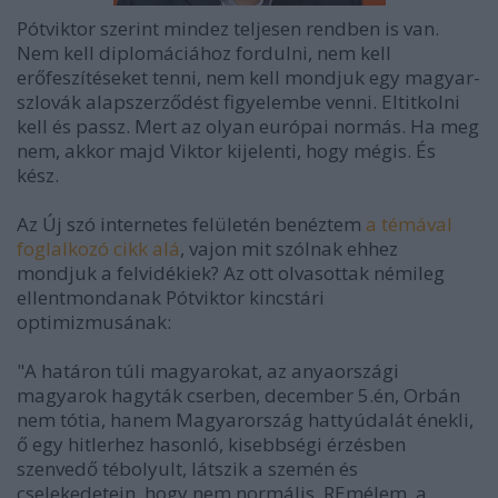
Pótviktor szerint mindez teljesen rendben is van.
Nem kell diplomáciához fordulni, nem kell
erőfeszítéseket tenni, nem kell mondjuk egy magyar-
szlovák alapszerződést figyelembe venni. Eltitkolni
kell és passz. Mert az olyan európai normás. Ha meg
nem, akkor majd Viktor kijelenti, hogy mégis. És
kész.
Az Új szó internetes felületén benéztem
a témával
foglalkozó cikk alá
, vajon mit szólnak ehhez
mondjuk a felvidékiek? Az ott olvasottak némileg
ellentmondanak Pótviktor kincstári
optimizmusának:
"A határon túli magyarokat, az anyaországi
magyarok hagyták cserben, december 5.én, Orbán
nem tótia, hanem Magyarország hattyúdalát énekli,
ő egy hitlerhez hasonló, kisebbségi érzésben
szenvedő tébolyult, látszik a szemén és
cselekedetein, hogy nem normális. REmélem, a