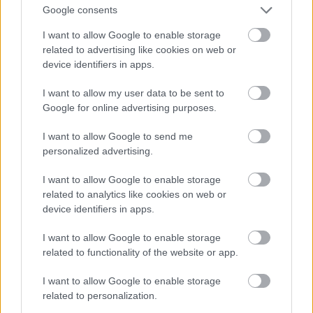
Kalmár
Google consents
15 éve
I want to allow Google to enable storage
@legeslegujabbkor
: Ha elakadtál, akkor olvasd
related to advertising like cookies on web or
tovább ott lesz az. :)
device identifiers in apps.
I want to allow my user data to be sent to
Google for online advertising purposes.
Kalmár
15 éve
I want to allow Google to send me
personalized advertising.
@legeslegujabbkor
: Nem kapott tejhatalmat.
Olvass utánna mikre van jogosítványa.
I want to allow Google to enable storage
Hagy ne én készítselek föl közéletből.
related to analytics like cookies on web or
Köszi.
device identifiers in apps.
I want to allow Google to enable storage
related to functionality of the website or app.
Fabius
15 éve
I want to allow Google to enable storage
@Kalmár
:
related to personalization.