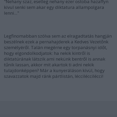
"Nehany szaz, esetleg nehany ezer ostoba hazaffyn
kivul senki sem akar egy diktatura allampolgara
lenni..."
Legfinomabban szólva sem az elragadtatás hangján
beszélnek ezek a pernahajderek a Kedves Vezetőnk
személyéről. Talán megérne egy torpanásnyi időt,
hogy elgondolkodjatok: ha nekik kintről is
diktatúrának látszik ami nekünk bentről is annak
tűnik lassan, akkor mit akartok ti adni nekik
tulajdonképpen? Már a kunyeráláson kívül, hogy
szavazzatok majd ránk pártlistán, lécciléccilécci!