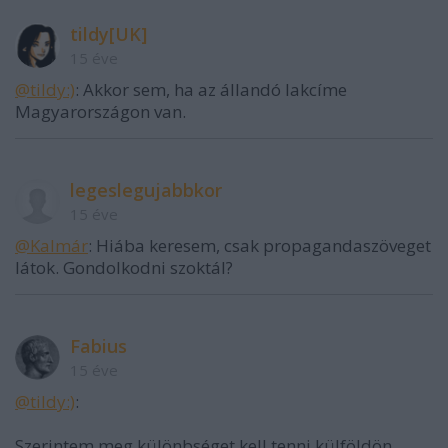
tildy[UK]
15 éve
@tildy:)
: Akkor sem, ha az állandó lakcíme
Magyarországon van.
legeslegujabbkor
15 éve
@Kalmár
: Hiába keresem, csak propagandaszöveget
látok. Gondolkodni szoktál?
Fabius
15 éve
@tildy:)
:
Szerintem meg különbséget kell tenni külföldön