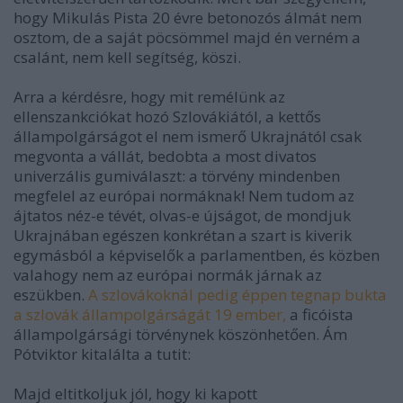
hogy Mikulás Pista 20 évre betonozós álmát nem
osztom, de a saját pöcsömmel majd én verném a
csalánt, nem kell segítség, köszi.
Arra a kérdésre, hogy mit remélünk az
ellenszankciókat hozó Szlovákiától, a kettős
állampolgárságot el nem ismerő Ukrajnától csak
megvonta a vállát, bedobta a most divatos
univerzális gumiválaszt: a törvény mindenben
megfelel az európai normáknak! Nem tudom az
ájtatos néz-e tévét, olvas-e újságot, de mondjuk
Ukrajnában egészen konkrétan a szart is kiverik
egymásból a képviselők a parlamentben, és közben
valahogy nem az európai normák járnak az
eszükben.
A szlovákoknál pedig éppen tegnap bukta
a szlovák állampolgárságát 19 ember
,
a ficóista
állampolgársági törvénynek köszönhetően. Ám
Pótviktor kitalálta a tutit:
Majd eltitkoljuk jól, hogy ki kapott