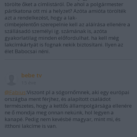
törölte őket a címlistáról. De ahol a polgármester
pártkatona ott mi a helyzet? Azóta amióta törölték
azt a rendelkezést, hogy a lak-
címbejelentőn szerepelnie kell az aláírása ellenére a
szállásadó személyi ig. számának is, azóta
gyakorlatilag minden előfordulhat. ha kell még
lakcímkártyát is fognak nekik biztosítani. Ilyen az
élet Babocsai néni.
bebe tv
15 éve
@Fabius
:Viszont pl a sógornőmnek, aki egy európai
országba ment férjhez, és alapított családot
természetes, hogy a kettős állampolgársága ellenére
ne ő mondja meg onnan nekünk, hol legyen a
kanapé. Pedig nem kevésbé magyar, mint mi, és
itthoni lakcíme is van.