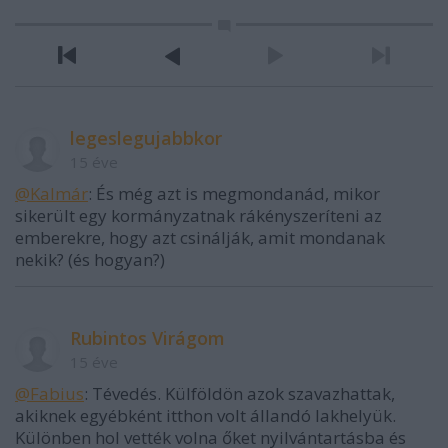
legeslegujabbkor
15 éve
@Kalmár
: És még azt is megmondanád, mikor
sikerült egy kormányzatnak rákényszeríteni az
emberekre, hogy azt csinálják, amit mondanak
nekik? (és hogyan?)
Rubintos Virágom
15 éve
@Fabius
: Tévedés. Külföldön azok szavazhattak,
akiknek egyébként itthon volt állandó lakhelyük.
Különben hol vették volna őket nyilvántartásba és