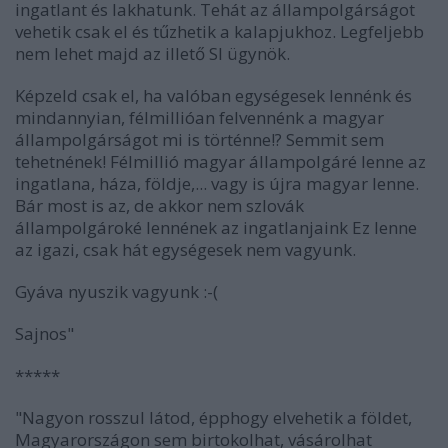
ingatlant és lakhatunk. Tehát az állampolgárságot
vehetik csak el és tűzhetik a kalapjukhoz. Legfeljebb
nem lehet majd az illető SI ügynök.
Képzeld csak el, ha valóban egységesek lennénk és
mindannyian, félmillióan felvennénk a magyar
állampolgárságot mi is történne!? Semmit sem
tehetnének! Félmillió magyar állampolgáré lenne az
ingatlana, háza, földje,... vagy is újra magyar lenne.
Bár most is az, de akkor nem szlovák
állampolgároké lennének az ingatlanjaink Ez lenne
az igazi, csak hát egységesek nem vagyunk.
Gyáva nyuszik vagyunk :-(
Sajnos"
*****
"Nagyon rosszul látod, épphogy elvehetik a földet,
Magyarországon sem birtokolhat, vásárolhat