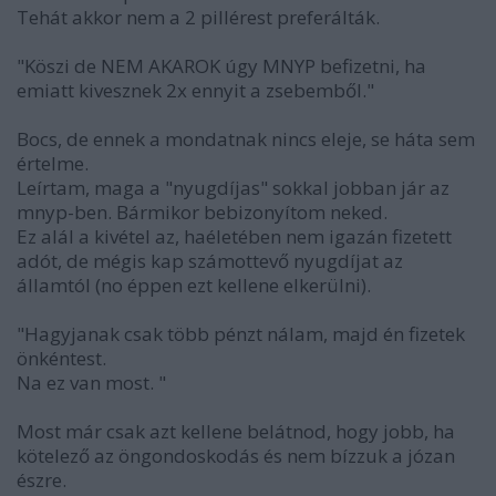
Tehát akkor nem a 2 pillérest preferálták.
"Köszi de NEM AKAROK úgy MNYP befizetni, ha
emiatt kivesznek 2x ennyit a zsebemből."
Bocs, de ennek a mondatnak nincs eleje, se háta sem
értelme.
Leírtam, maga a "nyugdíjas" sokkal jobban jár az
mnyp-ben. Bármikor bebizonyítom neked.
Ez alál a kivétel az, haéletében nem igazán fizetett
adót, de mégis kap számottevő nyugdíjat az
államtól (no éppen ezt kellene elkerülni).
"Hagyjanak csak több pénzt nálam, majd én fizetek
önkéntest.
Na ez van most. "
Most már csak azt kellene belátnod, hogy jobb, ha
kötelező az öngondoskodás és nem bízzuk a józan
észre.