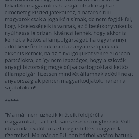
felvidéki magyarok is hozzájárulnak majd az
elmebeteg kisded játékaihoz, a határon túli
magyarok csak a jogaikért sírnak, de nem fogják fel,
hogy kötelességeik is vannak, az ő betétkönyvüket is
nyúlhassa le orbán, kíváncsi lennék, hogy akkor is
kérnék a kettős állampolgárságot, ha ugyanannyi
adót kéne fizetniük, mint az anyaországiaknak,
akkor is kérnék, ha az ő nyugdíjukat venné el orbán
pártcélokra, ez így nem igazságos, hogy a szlovák
anyagi biztonság mögé bújva pattogtok! aki kettős
állampolgár, fizessen mindkét államnak adót!!! ne az
anyaországiak pénzén magyarkodjatok, hanem a
sajátotokon!!"
*****
"Ma már nem űzhetik ki őseik földjéről a
magyarokat, bár biztosan szívesen megtennék! Volt
idő amikor valóban azt meg is tették magyarok
tízezreivel. Ma már az EU-ban bárhol vásárolhatunk