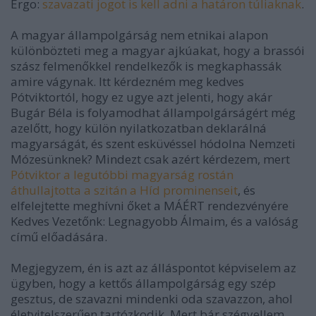
Ergo:
szavazati jogot is kell adni a határon túliaknak
.
A magyar állampolgárság nem etnikai alapon
különbözteti meg a magyar ajkúakat, hogy a brassói
szász felmenőkkel rendelkezők is megkaphassák
amire vágynak. Itt kérdezném meg kedves
Pótviktortól, hogy ez ugye azt jelenti, hogy akár
Bugár Béla is folyamodhat állampolgárságért még
azelőtt, hogy külön nyilatkozatban deklarálná
magyarságát, és szent esküvéssel hódolna Nemzeti
Mózesünknek? Mindezt csak azért kérdezem, mert
Pótviktor a legutóbbi magyarság rostán
áthullajtotta a szitán a Híd prominenseit
, és
elfelejtette meghívni őket a MÁÉRT rendezvényére
Kedves Vezetőnk: Legnagyobb Álmaim, és a valóság
című előadására.
Megjegyzem, én is azt az álláspontot képviselem az
ügyben, hogy a kettős állampolgárság egy szép
gesztus, de szavazni mindenki oda szavazzon, ahol
életvitelszerűen tartózkodik. Mert bár szégyellem,