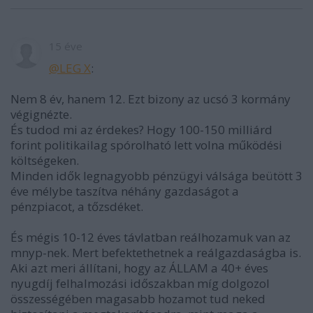
15 éve
@LEG X
:
Nem 8 év, hanem 12. Ezt bizony az ucsó 3 kormány
végignézte.
És tudod mi az érdekes? Hogy 100-150 milliárd
forint politikailag spórolható lett volna működési
költségeken.
Minden idők legnagyobb pénzügyi válsága beütött 3
éve mélybe taszítva néhány gazdaságot a
pénzpiacot, a tőzsdéket.
És mégis 10-12 éves távlatban reálhozamuk van az
mnyp-nek. Mert befektethetnek a reálgazdaságba is.
Aki azt meri állítani, hogy az ÁLLAM a 40+ éves
nyugdíj felhalmozási időszakban míg dolgozol
összességében magasabb hozamot tud neked