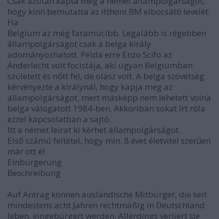
Csak azután kapta meg a német állampolgárságot,
hogy kinn bemutatta az itthoni BM elbocsátó levelét.
Ha
Belgium az még faramucibb. Legalább is régebben
állampolgárságot csak a belga király
adományozhatott. Példa erre Enzo Scifo az
Anderlecht volt focistája, aki ugyan Belgiumban
született és nőtt fel, de olasz volt. A belga szövetség
kérvényezte a királynál, hogy kapja meg az
állampolgárságot, mert másképp nem lehetett volna
belga válogatott 1984-ben. Akkoriban sokat írt róla
ezzel kapcsolatban a sajtó.
Itt a német leirat ki kérhet állampolgárságot.
Első számú feltétel, hogy min. 8 évet életvitel szerűen
már ott él.
Einbürgerung
Beschreibung
Auf Antrag können ausländische Mitbürger, die seit
mindestens acht Jahren rechtmäßig in Deutschland
leben, eingebürgert werden. Allerdings verliert sie