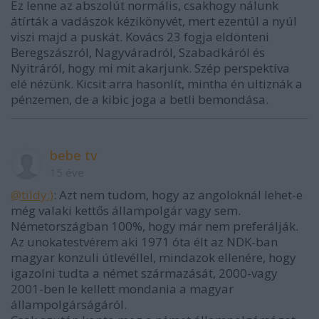
Ez lenne az abszolút normális, csakhogy nálunk
átírták a vadászok kézikönyvét, mert ezentúl a nyúl
viszi majd a puskát. Kovács 23 fogja eldönteni
Beregszászról, Nagyváradról, Szabadkáról és
Nyitráról, hogy mi mit akarjunk. Szép perspektíva
elé nézünk. Kicsit arra hasonlít, mintha én ultiznák a
pénzemen, de a kibic joga a betli bemondása.
bebe tv
15 éve
@tildy:)
: Azt nem tudom, hogy az angoloknál lehet-e
még valaki kettős állampolgár vagy sem.
Németországban 100%, hogy már nem preferálják.
Az unokatestvérem aki 1971 óta élt az NDK-ban
magyar konzuli útlevéllel, mindazok ellenére, hogy
igazolni tudta a német származását, 2000-vagy
2001-ben le kellett mondania a magyar
állampolgárságáról.