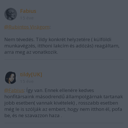
Fabius
15 éve
@Rubintos Virágom
:
Nem tévedés. Tildy konkrét helyzetére ( külföldi
munkavégzés, itthoni lakcím és adózás) reagáltam,
arra meg az vonatkozik.
tildy[UK]
15 éve
@Fabius
: Így van. Ennek ellenére kedves
honfitársaink másodrendű állampolgárnak tartanak
jobb esetben( vannak kivételek) , rosszabb esetben
még le is szólják az embert, hogy nem itthon él, pofa
be, és ne szavazzon haza .