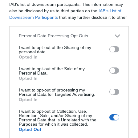
folyamatosan születnek. Különben horror pénzbe
IAB’s list of downstream participants. This information may
kerülne. Tudod indoklás nélküli felmondás blabla
also be disclosed by us to third parties on the
IAB’s List of
Te tényleg el sem olvastad amit írtam?? A fenének
Downstream Participants
that may further disclose it to other
kommentelsz akkor hozzá.
third parties.
Az etetizmus nem fenyeget hanem bíztat.
Please note that this website/app uses one or more Google
Kimondott cél volt mindig a piac korlátlan
Personal Data Processing Opt Outs
services and may gather and store information including but
hatalmának a felülbírálása.
not limited to your visit or usage behaviour. You may click to
I want to opt-out of the Sharing of my
A piac sosem tud korlátozni, csak a korlátlan
personal data.
grant or deny consent to Google and its third-party tags to
globalizációt és a pofátlan tőkekoncentrációt hozta.
Opted In
use your data for below specified purposes in below Google
Ez a hazug liberó gazdaságpolitika ment le a wc-n az
consent section.
elmúlt 3 évben.
I want to opt-out of the Sale of my
Personal Data.
Opted In
I want to opt-out of processing my
Kalmár
Personal Data for Targeted Advertising.
Opted In
15 éve
@Kalmár
: Etatizmus persze, ha már nem beszélünk
I want to opt-out of Collection, Use,
Retention, Sale, and/or Sharing of my
magyar.
Personal Data that Is Unrelated with the
Purposes for which it was collected.
Opted Out