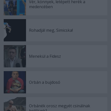
Vér, könnyek, letépett herék a
medencében
Rohadjál meg, Simicska!
Menekül a Fidesz
Orbán a bujdosó
Orbánék orosz megyét csinálnak
belőlünk?