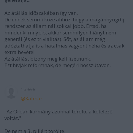
Az átállás időszakában így van.
De ennek semmi köze ahhoz, hogy a magánnyugdíj
rendszer az államinál sokkal jobb. Értsd, ha
mindenki mnyp-s, akkor semmilyen hiányt nem
generál (és ez trivialitás). Sőt, az állam még
adóztathatja is a hatalmas vagyont néha és az csak
extra bevétel
Az átállást bizony meg kell fizetnünk.
Ezt hívják reformnak, de megéri hosszútávon.
15 éve
@Kalmár
:
"Az Orbán kormány azonnal törölte a kötelező
voltát."
De nem a 3. pillért törölte.