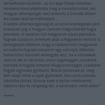
termőföldet külföldi...az EU épp Orbán diktátor
kérésére hosszabbította meg a moratóriumot, aki
magyar állampolgár lesz elveszíti a Szlovák állam
területén lévő termőföldjeit...
A kettős állampolgárság és az ezzel esetlegesen járó
szavazati jog a magyar nemzet megszűnését fogja
jelenteni. A határon túli magyarok olyan pártokra
fognak szavazni, amelyek akár a fegyveres revíziót is
támogatják,/kétlem, hogy a határon túli magyarok
az szdszre fognak szavazni/ egy szörnyű, délszláv
háborúhoz hasonló vérengzés lesz, ha a szlovákok
nem is, de az ukránok, orosz segítséggel ,románok,
szerbek le fogják rohanni Magyarországot, családok
fogják egymást gyilkolni, Bosza Jánosnak pl. meg
kell majd ölnie a saját gyerekeit, hisz azok szlovák
iskolába jártak, bizony ezek a nyilas módszerek,
háború lesz és rengeteg vér, a semmiért, mint akkor"
*****