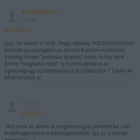
kalandlövész
15 éve
@MikeBoy
:
Jaja, de akkor is tény , hogy néhány 100 Mrd forintot
kivittek az országból az elmúlt 8 évben működési
költség címen "politikai döntés" okán. Hány Mrd
forint "megtakarítást" is hozott például az
egészségügy szisztematikus lezüllesztése ? Talán 40
Mrd forintot :((
15 éve
@samer
:
"Azt amit az állam a magánnyugdíj pénztárba utal,
ki kell egészíteni a költségvetésből, így az a hiányt
generálja... "