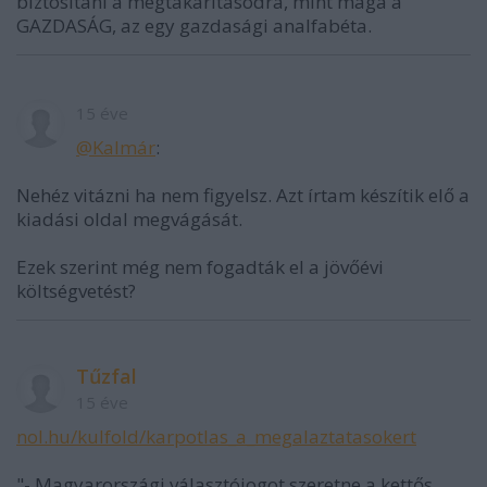
biztosítani a megtakarításodra, mint maga a
GAZDASÁG, az egy gazdasági analfabéta.
15 éve
@Kalmár
:
Nehéz vitázni ha nem figyelsz. Azt írtam készítik elő a
kiadási oldal megvágását.
Ezek szerint még nem fogadták el a jövőévi
költségvetést?
Tűzfal
15 éve
nol.hu/kulfold/karpotlas_a_megalaztatasokert
"- Magyarországi választójogot szeretne a kettős