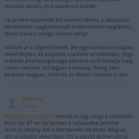
munkát vállaló, és kivándorolt között.
Te pl nem számoltál föl semmit itthon, a választási
törvényben maghatározott kritériumnak megfelelsz,
tehát szavazz ahogy kedved tartja.
Viszont pl a sógornőmnek, aki egy európai országba
ment férjhez, és alapított családot természetes, hogy
a kettős állampolgársága ellenére ne ő mondja meg
onnan nekünk, hol legyen a kanapé. Pedig nem
kevésbé magyar, mint mi, és itthoni lakcíme is van.
bebe tv
15 éve
@Rubintos Virágom
: mondjuk úgy, hogy a tudtodon
kívül kb. 87-en be lesznek a lakásodba jelentve
mint jó néhány éve a Kecskeméti utcában. Még az
m1 is lehozta akkoriban. Ott a jegyző észnél volt és