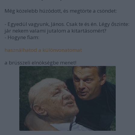
Még közelebb húzódott, és megtörte a csöndet:
- Egyedül vagyunk, János. Csak te és én. Légy őszinte:
jár nekem valami jutalom a kitartásomért?
- Hogyne fiam:
használhatod a különvonatomat
a brüsszeli elnökségbe menet!