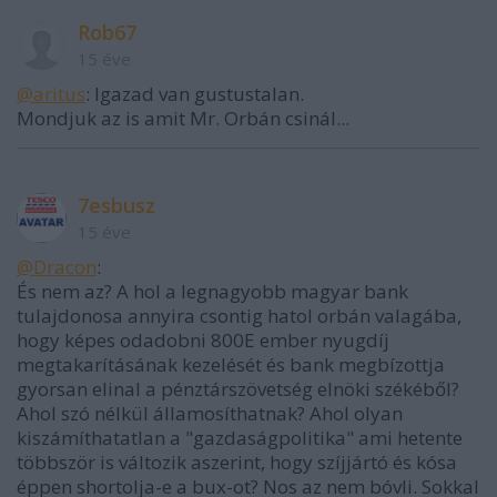
Rob67
15 éve
@aritus
: Igazad van gustustalan.
Mondjuk az is amit Mr. Orbán csinál...
7esbusz
15 éve
@Dracon
:
És nem az? A hol a legnagyobb magyar bank
tulajdonosa annyira csontig hatol orbán valagába,
hogy képes odadobni 800E ember nyugdíj
megtakarításának kezelését és bank megbízottja
gyorsan elinal a pénztárszövetség elnöki székéből?
Ahol szó nélkül államosíthatnak? Ahol olyan
kiszámíthatatlan a "gazdaságpolitika" ami hetente
többször is változik aszerint, hogy szíjjártó és kósa
éppen shortolja-e a bux-ot? Nos az nem bóvli. Sokkal