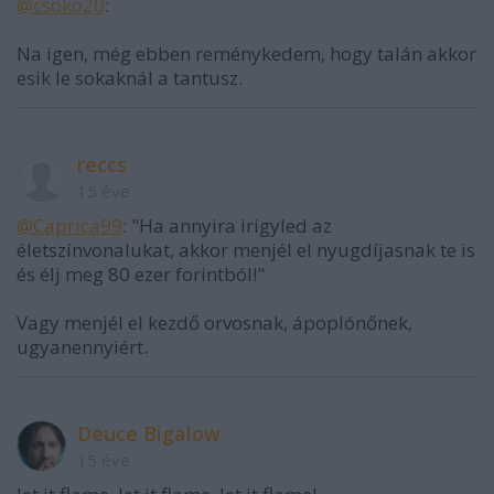
@csoko20
:
Na igen, még ebben reménykedem, hogy talán akkor
esik le sokaknál a tantusz.
reccs
15 éve
@Caprica99
: "Ha annyira irigyled az
életszínvonalukat, akkor menjél el nyugdíjasnak te is
és élj meg 80 ezer forintból!"
Vagy menjél el kezdő orvosnak, ápoplónőnek,
ugyanennyiért.
Deuce Bigalow
15 éve