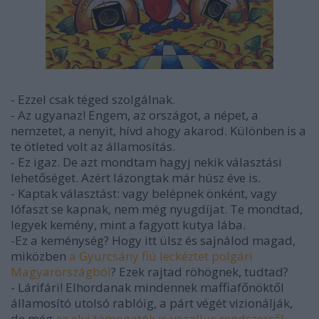
- Ezzel csak téged szolgálnak.
- Az ugyanaz! Engem, az országot, a népet, a
nemzetet, a nenyit, hívd ahogy akarod. Különben is a
te ötleted volt az államosítás.
- Ez igaz. De azt mondtam hagyj nekik választási
lehetőséget. Azért lázongtak már húsz éve is.
- Kaptak választást: vagy belépnek önként, vagy
lófaszt se kapnak, nem még nyugdíjat. Te mondtad,
legyek kemény, mint a fagyott kutya lába.
-Ez a keménység? Hogy itt ülsz és sajnálod magad,
miközben
a Gyurcsány fiú leckéztet polgári
Magyarországból
? Ezek rajtad röhögnek, tudtad?
- Lárifári! Elhordanak mindennek maffiafőnöktől
államosító utolsó rablóig, a párt végét vizionálják,
de még
az elvi támogatók is vazallus rendszerről