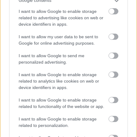
Google consents
Vagy itt a vissza nem térő pillanat pártot alapítani a
I want to allow Google to enable storage
középosztálynak. (Már ha van ilyen egyáltalán. Én
related to advertising like cookies on web or
reménykedem benne....)
device identifiers in apps.
I want to allow my user data to be sent to
Nem vagyok fideszes
Google for online advertising purposes.
15 éve
I want to allow Google to send me
@Dracon
:
personalized advertising.
Azért ne adjuk fel, ez a mostani helyzet van olyan
I want to allow Google to enable storage
súlyos, hogy még a legmakacsabb pofák is
related to analytics like cookies on web or
hajlandóak legyenek legalább 5 percre félretenni az
device identifiers in apps.
ellentéteiket. Hátha!
I want to allow Google to enable storage
related to functionality of the website or app.
H3kt1kuss (törölt)
I want to allow Google to enable storage
15 éve
related to personalization.
@Jó Estét
: