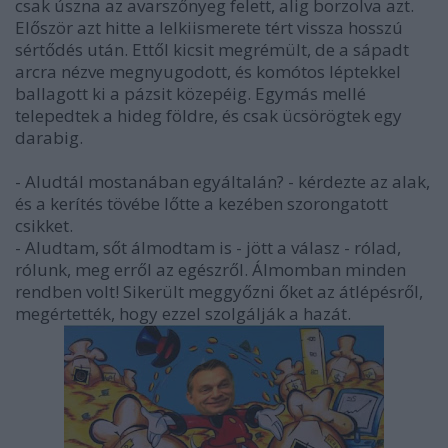
csak úszna az avarszőnyeg felett, alig borzolva azt.
Először azt hitte a lelkiismerete tért vissza hosszú
sértődés után. Ettől kicsit megrémült, de a sápadt
arcra nézve megnyugodott, és komótos léptekkel
ballagott ki a pázsit közepéig. Egymás mellé
telepedtek a hideg földre, és csak ücsörögtek egy
darabig.
- Aludtál mostanában egyáltalán? - kérdezte az alak,
és a kerítés tövébe lőtte a kezében szorongatott
csikket.
- Aludtam, sőt álmodtam is - jött a válasz - rólad,
rólunk, meg erről az egészről. Álmomban minden
rendben volt! Sikerült meggyőzni őket az átlépésről,
megértették, hogy ezzel szolgálják a hazát.