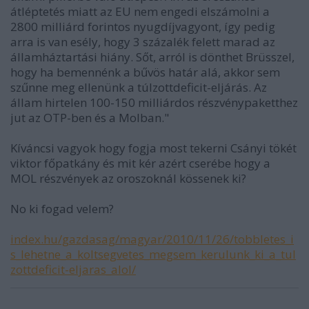
átléptetés miatt az EU nem engedi elszámolni a
2800 milliárd forintos nyugdíjvagyont, így pedig
arra is van esély, hogy 3 százalék felett marad az
államháztartási hiány. Sőt, arról is dönthet Brüsszel,
hogy ha bemennénk a bűvös határ alá, akkor sem
szűnne meg ellenünk a túlzottdeficit-eljárás. Az
állam hirtelen 100-150 milliárdos részvénypaketthez
jut az OTP-ben és a Molban."
Kíváncsi vagyok hogy fogja most tekerni Csányi tökét
viktor főpatkány és mit kér azért cserébe hogy a
MOL részvények az oroszoknál kössenek ki?
No ki fogad velem?
index.hu/gazdasag/magyar/2010/11/26/tobbletes_i
s_lehetne_a_koltsegvetes_megsem_kerulunk_ki_a_tul
zottdeficit-eljaras_alol/