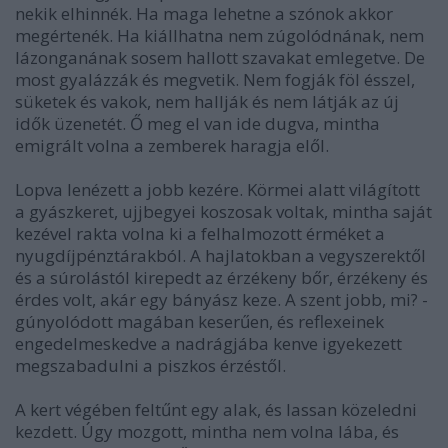
nekik elhinnék. Ha maga lehetne a szónok akkor
megértenék. Ha kiállhatna nem zúgolódnának, nem
lázonganának sosem hallott szavakat emlegetve. De
most gyalázzák és megvetik. Nem fogják föl ésszel,
süketek és vakok, nem hallják és nem látják az új
idők üzenetét. Ő meg el van ide dugva, mintha
emigrált volna a zemberek haragja elől.
Lopva lenézett a jobb kezére. Körmei alatt világított
a gyászkeret, ujjbegyei koszosak voltak, mintha saját
kezével rakta volna ki a felhalmozott érméket a
nyugdíjpénztárakból. A hajlatokban a vegyszerektől
és a súrolástól kirepedt az érzékeny bőr, érzékeny és
érdes volt, akár egy bányász keze. A szent jobb, mi? -
gúnyolódott magában keserűen, és reflexeinek
engedelmeskedve a nadrágjába kenve igyekezett
megszabadulni a piszkos érzéstől.
A kert végében feltűnt egy alak, és lassan közeledni
kezdett. Úgy mozgott, mintha nem volna lába, és