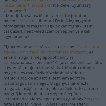
beszélnek és tiltakoznak
! Kit érdekel Gyurcsány
véleménye?!
- Mondjuk a választókat. Nem sittre juttattad,
hanem szószékre állítottad Ferit. A legnagyobb
támogatója te magad vagy. Sokan fognak utálni
csak azért, mert veled szemben éppen vele kell
egyetérteniük.
Elgondolkodott, és rájuk esett a csend.
Eszébe jutott
egy cikk amit ma olvasott a felhatalmazásról
, és
amin ő maga is meglepődött: ennyire
csereszabatosak lennének? A görcs összehúzta előbb
a gyomrát, majd az ánuszát is. Utóbbira ráfogta,
hogy biztos csak fázik. Közelebb húzódott a
mentorához, de az asztrál test nem adott se
biztonságot, se meleget. Magányosnak érezte
magát, bensőjét marcangolta a félelem. Ez a francos
nyugdíj lerombolhatja a szépen felépített
kétharmados álomvilágot pont úgy, ahogy Xerxész
tette Bábel tornyával. Gyorsan és kíméletlenül.