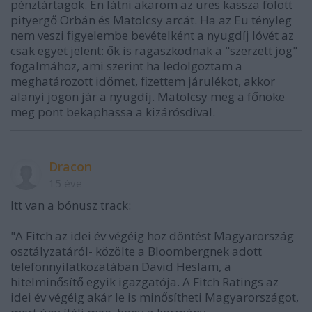
pénztártagok. Én látni akarom az üres kassza fölött
pityergő Orbán és Matolcsy arcát. Ha az Eu tényleg
nem veszi figyelembe bevételként a nyugdíj lóvét az
csak egyet jelent: ők is ragaszkodnak a "szerzett jog"
fogalmához, ami szerint ha ledolgoztam a
meghatározott időmet, fizettem járulékot, akkor
alanyi jogon jár a nyugdíj. Matolcsy meg a főnöke
meg pont bekaphassa a kizárósdival.
Dracon
15 éve
Itt van a bónusz track:
"A Fitch az idei év végéig hoz döntést Magyarország
osztályzatáról- közölte a Bloombergnek adott
telefonnyilatkozatában David Heslam, a
hitelminősítő egyik igazgatója. A Fitch Ratings az
idei év végéig akár le is minősítheti Magyarországot,