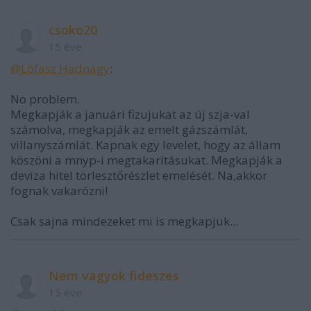
csoko20
15 éve
@Lófasz Hadnagy
:
No problem.
Megkapják a januári fizujukat az új szja-val
számolva, megkapják az emelt gázszámlát,
villanyszámlát. Kapnak egy levelet, hogy az állam
köszöni a mnyp-i megtakarításukat. Megkapják a
deviza hitel törlesztőrészlet emelését. Na,akkor
fognak vakarózni!
Csak sajna mindezeket mi is megkapjuk...
Nem vagyok fideszes
15 éve