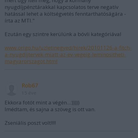
mert úgy ítéli meg, hogy a kormány
nyugdíjpénztárakkal kapcsolatos terve negatív
hatással lehet a költségvetés fenntarthatóságára -
írta az MTI."
Ezután egy szintre kerülünk a bóvli kategóriával
www.origo.hu/uzletinegyed/hirek/20101126-a-fitch-
a-nyugdijtervek-miatt-az-ev-vegeig-leminositheti-
magyarorszagot.html
Rob67
15 éve
Ekkora fotót mint a végén...:)))))
Imédtam, és sajna a szöveg is ott van.
Zseniális poszt volt!!!!