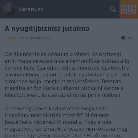
Varánusz
A nyugdíjbiznisz jutalma
Fabius
•
2010. november 26.
243
Ott állt némán és bámulta a várost. Az ő városát,
amit maga nevezett újra a nemzet fővárosának alig
néhány hete. Csalódott volt és morózus. Csalódott a
zemberekben, csalódott a talpnyalókban, csalódott
a minden hájjal megkent szakértőkben. Beszívta
magába az ősz illatait, lábával piszkálni kezdte a
lehullott avart, és csak az elmúlás járt a fejében.
A némaság amire kárhoztatták megviselte.
Hogyhogy nem akarják most őt? Miért nem
beszélhet a népéhez? Ki mondja, hogy a tőle
megszokott karizmatikus beszéd nem oldana meg
mindent egy szempillantás alatt? Ha ő mondaná