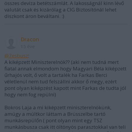
összes deviza betétszámlát. A lakosságnál kinn lévő
valutát csak és kizárólag a CIG Biztosítónál lehet
diszkont áron beváltani. :)
Dracon
15 éve
@7esbusz
:
A kiképzett Miniszterelnök?? (aki nem tudná mert
fiatal annak elmondom hogy Magyari Béla kiképzett
űrhajós volt, ő volt a tartalék ha Farkas Berci
véletlenül nem tud felszállni akkor ő megy, ezért
pont olyan kiképzést kapott mint Farkas de tudta jól
hogy nem fog repülni)
Bokros Laja a mi kiképzett miniszterelnökünk,
amúgy a múltkor láttam a Brüsszelbe tartó
munkásrepülőn ( pont olyan mint egy TSZ
munkásbusza csak itt öltönyös parasztokkal van teli