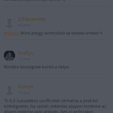
ZöldszemM2
15 éve
@rakaz
: Mint ahogy komcsiból se rendes ember !!
SzaGyu
15 éve
Minden köcsögnek karón a helye.
Dracon
15 éve
"5-5,5 százalékos szufficittel zárhatna a jövő évi
költségvetés, ha valódi önkéntes alapon történne az
állami pillérbe való átlépés. Ám az erőszakos