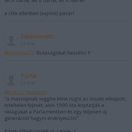
let it flame, let it flame, let it flame!
a cikk ellenben (sajnos) pazar!
ZöldszemM2
15 éve
@Gyurma73
: Butaságokat beszélsz !!
Tűzfal
15 éve
@Lófasz Hadnagy
:
"a maszopnak seggbe kéne rúgni az összes elkopott,
hiteltelen fejesét, akik 1990 óta koptatják a
valagukat a Parlamentben és egy teljesen új
generációt hagyni érvényesülni"
Kiindulóhelyzetnek jó. Lenne. :(