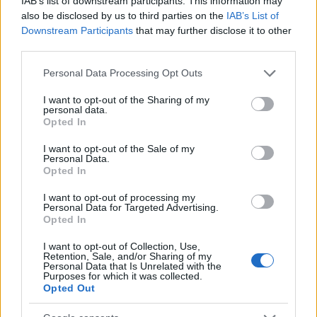
IAB’s list of downstream participants. This information may
15 éve
also be disclosed by us to third parties on the
IAB’s List of
Ha esetleg valaki layadni akar:
Downstream Participants
that may further disclose it to other
:)
third parties.
www.facebook.com/pages/En-maradok-
Please note that this website/app uses one or more Google
Personal Data Processing Opt Outs
magannyugdijpenztar-tag/144576512259767?
services and may gather and store information including but
created
not limited to your visit or usage behaviour. You may click to
I want to opt-out of the Sharing of my
personal data.
grant or deny consent to Google and its third-party tags to
Opted In
use your data for below specified purposes in below Google
consent section.
Dracon
I want to opt-out of the Sale of my
Personal Data.
15 éve
Opted In
@Lófasz Hadnagy
:
I want to opt-out of processing my
Hát ez a dream team még egy pódiumra se állna fel
Personal Data for Targeted Advertising.
nem hogy összefogna és közösen jól megmondana
Opted In
valamit.
I want to opt-out of Collection, Use,
Retention, Sale, and/or Sharing of my
Personal Data that Is Unrelated with the
Purposes for which it was collected.
Opted Out
7esbusz
15 éve