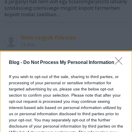
a járgány) hát nem volt egy bizalomgerjesztő látvány
szódásüveg szemüvege mögött kopott farmerben
kopott irodai zakóban...
Nem vagyok fideszes
15 éve
@7esbusz
:
Blog -
Do Not Process My Personal Information
Hm, talán ha Bokros, Bajnai, Oszkó, Sólyom, Kopits,
talán Kupa kiállna és egységesen elmondaná, merre
If you wish to opt-out of the sale, sharing to third parties, or
hány méter, talán kapcsolna a jónép. A droidok
processing of your personal or sensitive information for
persze akkor sem, mert azok a kaporszakállú
targeted advertising by us, please use the below opt-out
atyaúristennek sem hinnének, ha nem takkra
section to confirm your selection. Please note that after your
ugyanazt mondja, mint a rajongásig imádott
opt-out request is processed you may continue seeing
főpatkányuk. De azok meg kapják be, megérdemlik.
interest-based ads based on personal information utilized by
us or personal information disclosed to third parties prior to
your opt-out. You may separately opt-out of the further
disclosure of your personal information by third parties on the
Jó Estét