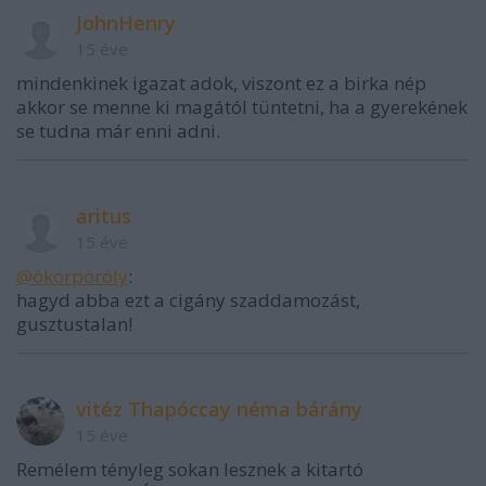
JohnHenry
15 éve
mindenkinek igazat adok, viszont ez a birka nép
akkor se menne ki magától tüntetni, ha a gyerekének
se tudna már enni adni.
aritus
15 éve
@ökörpöröly
:
hagyd abba ezt a cigány szaddamozást,
gusztustalan!
vitéz Thapóccay néma bárány
15 éve
Remélem tényleg sokan lesznek a kitartó