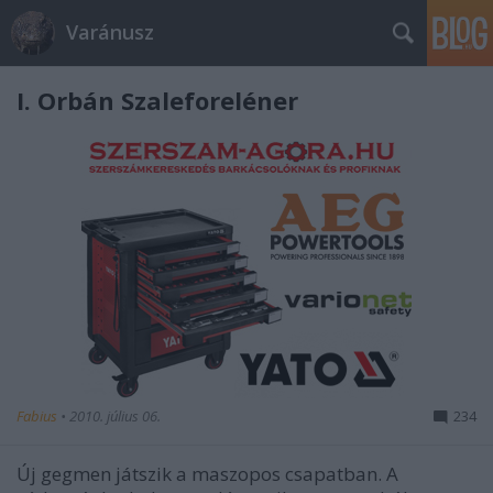
Varánusz
I. Orbán Szaleforeléner
Fabius
•
2010. július 06.
234
Új gegmen játszik a maszopos csapatban. A