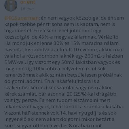
orient
16 éve
@FGSuperman
: én nem vagyok közszolga, de én sem
kapok zsebbe pénzt, soha nem is kaptam, nem is
fogadnék el. Fizetésem lehet jobb mint egy
közszolgáé, de 45%-a megy az államnak. Vérlázító.
Ha mondjuk ez lenne 30% és 15% maradna nálam
havonta, kiszámítva az elmúlt 10 évemre, akkor már
valahol a rózsadombon laknék egy 200m2-s házban
BMW-vel. Így viszont egy 50m2 lakásban vagyok és
még mindíg 100x jobb a helyzetem mint sok
ismerősömnek akik szintén becsületesen próbálnak
dolgozni ,adózni. Én a lakásfelújításra is a
szakember kérdezi kér számlát vagy nem akkor
kérek számlát, bár azonnal 20 (25%)-kal drágább
volt így persze. És nem tudom elszámolni mert
alkalmazott vagyok, tehát landol a számla a kukába.
Viszont hál'istennek volt 14. havi nyugdíj is és sok
ingyenélő aki nem akart dolgozni mikor bezárt a
komcsi gyár otthon tévézhet 8 órában mint