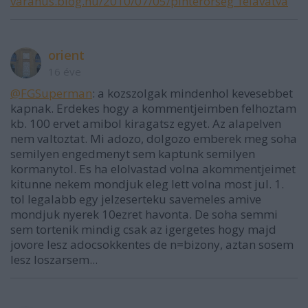
varanus.blog.hu/2010/07/05/pinterorseg_felavatva
orient
16 éve
@FGSuperman
: a kozszolgak mindenhol kevesebbet
kapnak. Erdekes hogy a kommentjeimben felhoztam
kb. 100 ervet amibol kiragatsz egyet. Az alapelven
nem valtoztat. Mi adozo, dolgozo emberek meg soha
semilyen engedmenyt sem kaptunk semilyen
kormanytol. Es ha elolvastad volna akommentjeimet
kitunne nekem mondjuk eleg lett volna most jul. 1.
tol legalabb egy jelzeserteku savemeles amive
mondjuk nyerek 10ezret havonta. De soha semmi
sem tortenik mindig csak az igergetes hogy majd
jovore lesz adocsokkentes de n=bizony, aztan sosem
lesz loszarsem...