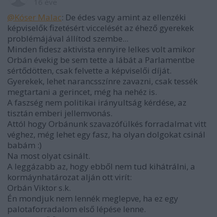
16 éve
@Kóser Malac
: De édes vagy amint az ellenzéki
képviselők fizetésért viccelését az éhező gyerekek
problémájával állítod szembe...
Minden fidesz aktivista ennyire lelkes volt amikor
Orbán évekig be sem tette a lábát a Parlamentbe
sértődötten, csak felvette a képviselői díját.
Gyerekek, lehet narancsszínre zavazni, csak tessék
megtartani a gerincet, még ha nehéz is.
A faszség nem politikai irányultság kérdése, az
tisztán emberi jellemvonás.
Attól hogy Orbánunk szavazófülkés forradalmat vitt
véghez, még lehet egy fasz, ha olyan dolgokat csinál
babám :)
Na most olyat csinált.
A leggázabb az, hogy ebből nem tud kihátrálni, a
kormáynhatározat alján ott virít:
Orbán Viktor s.k.
Én mondjuk nem lennék meglepve, ha ez egy
palotaforradalom első lépése lenne.