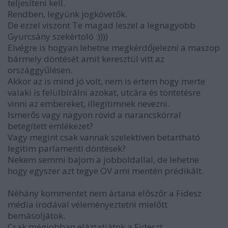
teljesíteni kell.
Rendben, legyünk jogkövetők.
De ezzel viszont Te magad leszel a legnagyobb
Gyurcsány szekértoló :))))
Elvégre is hogyan lehetne megkérdőjelezni a maszop
bármely döntését amit keresztül vitt az
országgyűlésen.
Akkor az is mind jó volt, nem is értem hogy merte
valaki is felülbírálni azokat, utcára és töntetésre
vinni az embereket, illegitimnek nevezni.
Ismerős vagy nagyon rövid a narancskórral
betegített emlékezet?
Vagy megint csak vannak szelektíven betartható
legitim parlamenti döntések?
Nekem semmi bajom a jobboldallal, de lehetne
hogy egyszer azt tegye OV ami mentén prédikált.
Néhány kommentet nem ártana előszőr a Fidesz
média irodával véleményeztetni mielőtt
bemásoljátok.
Csak mégjobban eláztatjátok a Fideszt.