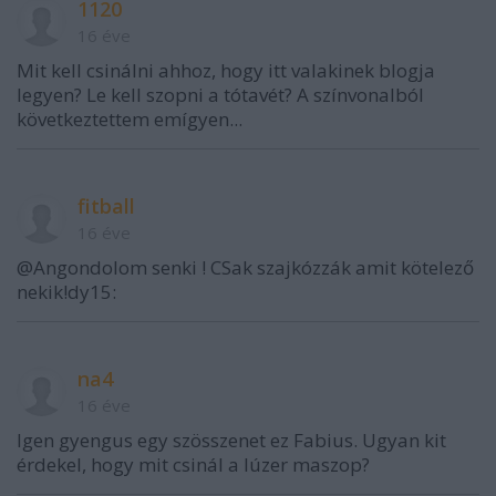
1120
16 éve
Mit kell csinálni ahhoz, hogy itt valakinek blogja
legyen? Le kell szopni a tótavét? A színvonalból
következtettem emígyen...
fitball
16 éve
@Angondolom senki ! CSak szajkózzák amit kötelező
nekik!dy15:
na4
16 éve
Igen gyengus egy szösszenet ez Fabius. Ugyan kit
érdekel, hogy mit csinál a lúzer maszop?