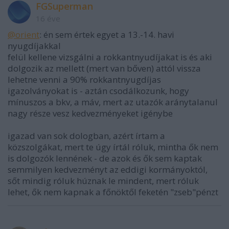
FGSuperman
16 éve
@orient
: én sem értek egyet a 13.-14. havi
nyugdíjakkal
felül kellene vizsgálni a rokkantnyudíjakat is és aki
dolgozik az mellett (mert van bőven) attól vissza
lehetne venni a 90% rokkantnyugdíjas
igazolványokat is - aztán csodálkozunk, hogy
mínuszos a bkv, a máv, mert az utazók aránytalanul
nagy része vesz kedvezményeket igénybe
igazad van sok dologban, azért írtam a
közszolgákat, mert te úgy írtál róluk, mintha ők nem
is dolgozók lennének - de azok és ők sem kaptak
semmilyen kedvezményt az eddigi kormányoktól,
sőt mindig róluk húznak le mindent, mert róluk
lehet, ők nem kapnak a főnöktől feketén "zseb"pénzt