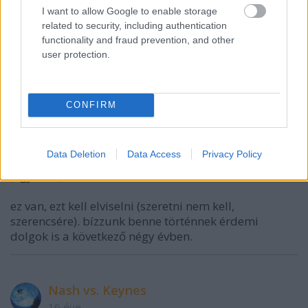
mert kiröhöglek
I want to allow Google to enable storage
related to security, including authentication
functionality and fraud prevention, and other
user protection.
úriparaszt
16 éve
@vakvarju
:
CONFIRM
1. a kdnp-t ne számoljuk, egyszerűen nem léteznek a
nagytestvér nélkül
2. azt írtam ők voltak az egyetlenek akik képesek
Data Deletion
Data Access
Privacy Policy
valamilyen szintű kormányzásra. az összes többi
(egyelőre) alkalmatlan.
ez van, ezt kell elviselni (szeretni nem kell,
szerencsére). bízzunk benne történnek érdemi
dolgok is a következő négy évben.
Nash vs. Keynes
16 éve