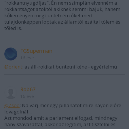
"rokkantnyugdíjas". Én nem szimplán elvenném a
rokkantságot azoktól akiknek semmi bajuk, hanem
kőkeményen megbüntetném őket mert
tulajdonképpen loptak az államtól ezáltal tőlem és
tőled is.
FGSuperman
16 éve
@orient
: az áll-rokikat büntetni kéne - egyértelmű
Rob67
16 éve
@Zsoo
: Na várj mér egy pillanatot mire nayon előre
lovagolnál...
Azt mondod amit a parlament elfogad, mindnegy
hány szavazattal, akkor az legitim, azt tisztelni és