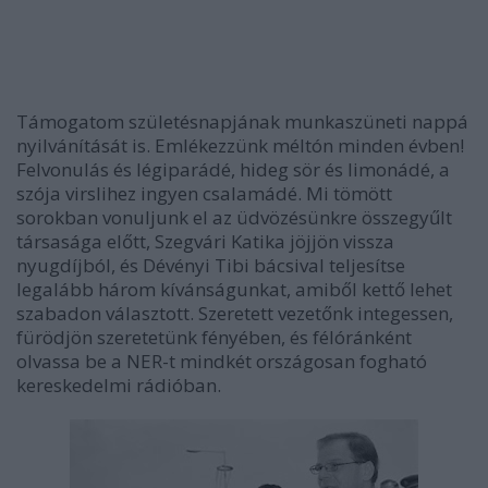
Támogatom születésnapjának munkaszüneti nappá
nyilvánítását is. Emlékezzünk méltón minden évben!
Felvonulás és légiparádé, hideg sör és limonádé, a
szója virslihez ingyen csalamádé. Mi tömött
sorokban vonuljunk el az üdvözésünkre összegyűlt
társasága előtt, Szegvári Katika jöjjön vissza
nyugdíjból, és Dévényi Tibi bácsival teljesítse
legalább három kívánságunkat, amiből kettő lehet
szabadon választott. Szeretett vezetőnk integessen,
fürödjön szeretetünk fényében, és félóránként
olvassa be a NER-t mindkét országosan fogható
kereskedelmi rádióban.