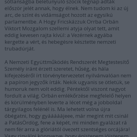
sótlanságba beletunyuló szocik tegnap adták
először jelét annak, hogy élnek. Nem tudom ki az új
arc, de színt és vidámságot hozott az egysíkú
parlamentbe. A Hogy Fricskázzuk Orrba Orbán
Viktort Mozgalom szellemi atyja olyat tett, amit
eddig kevesen rajta kívül: a Vezérnek agyába
kergette a vért, és hebegésre késztette nemzeti
trubadúrját.
A Nemzeti Együttműködés Rendszerét Megtestesítő
Személy iránt érzett szeretet, hűség, és hála
kifejezéséről írt törvénytervezetet nyilvánvalóan nem
a papíron jegyzők írták. Nekik ugyanis se ötletük, se
humoruk nem volt eddig. Péntektől viszont nagyot
fordult a világ. Orbán emlékőrzése megfelelő helyen
és körülményben leverte a lécet még a jobboldal
tárgyilagos felénél is. Ma lehetett volna újra
óbégatni, hogy gyááááájeee, már megint mit csinál
a PatásÖrdög, fene a képét, mi minden gyalázat rá
nem fér arra a glóriától övezett szentséges orcájára!
Vagy rinyálni könnyezve, hogy énistenem jóistenem,