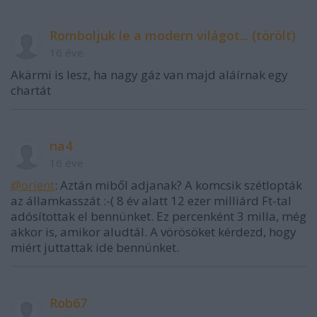
Romboljuk le a modern világot... (törölt)
16 éve
Akärmi is lesz, ha nagy gáz van majd aláírnak egy
chartát
na4
16 éve
@orient
: Aztán miből adjanak? A komcsik szétlopták
az államkasszát :-( 8 év alatt 12 ezer milliárd Ft-tal
adósítottak el bennünket. Ez percenként 3 milla, még
akkor is, amikor aludtál. A vörösöket kérdezd, hogy
miért juttattak ide bennünket.
Rob67