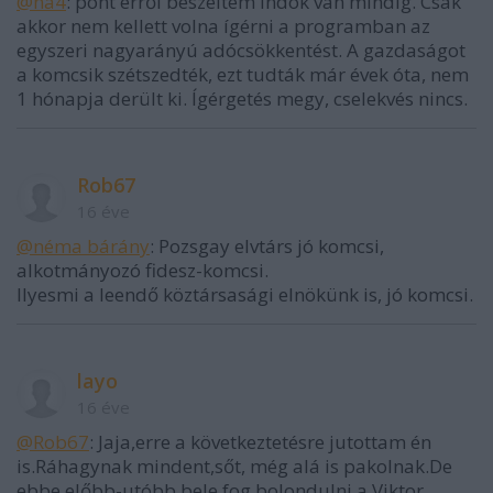
@na4
: pont erről beszéltem indok van mindig. Csak
akkor nem kellett volna ígérni a programban az
egyszeri nagyarányú adócsökkentést. A gazdaságot
a komcsik szétszedték, ezt tudták már évek óta, nem
1 hónapja derült ki. Ígérgetés megy, cselekvés nincs.
Rob67
16 éve
@néma bárány
: Pozsgay elvtárs jó komcsi,
alkotmányozó fidesz-komcsi.
Ilyesmi a leendő köztársasági elnökünk is, jó komcsi.
layo
16 éve
@Rob67
: Jaja,erre a következtetésre jutottam én
is.Ráhagynak mindent,sőt, még alá is pakolnak.De
ebbe előbb-utóbb bele fog bolondulni a Viktor.