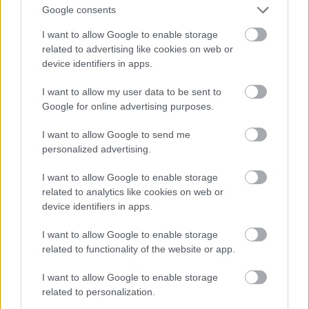
Google consents
I want to allow Google to enable storage
related to advertising like cookies on web or
device identifiers in apps.
I want to allow my user data to be sent to
Google for online advertising purposes.
I want to allow Google to send me
personalized advertising.
FGSuperman
16 éve
I want to allow Google to enable storage
related to analytics like cookies on web or
@orient
: a Közszolgák egyszeri 50%-s emelése mikor
device identifiers in apps.
volt szerinted, és mekkora fizetésről?
úgy gondolod, hogy egy közszolgának annyi fizetést
I want to allow Google to enable storage
kéne kapnia, mint egy középosztálybeli család 8 éves
related to functionality of the website or app.
gyerekének zsebpénzt?
I want to allow Google to enable storage
a közszolgák így sem keresnek többet átlagba, mint
related to personalization.
a versenyszféra - a KSH-adatokat meg fel ne hozd,