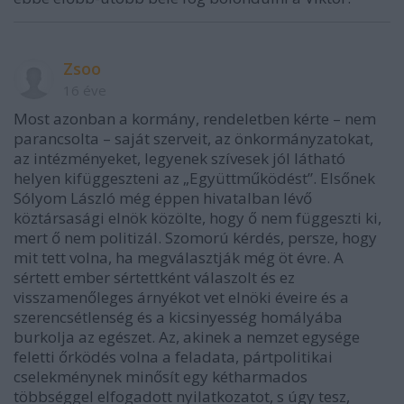
Zsoo
16 éve
Most azonban a kormány, rendeletben kérte – nem
parancsolta – saját szerveit, az önkormányzatokat,
az intézményeket, legyenek szívesek jól látható
helyen kifüggeszteni az „Együttműködést”. Elsőnek
Sólyom László még éppen hivatalban lévő
köztársasági elnök közölte, hogy ő nem függeszti ki,
mert ő nem politizál. Szomorú kérdés, persze, hogy
mit tett volna, ha megválasztják még öt évre. A
sértett ember sértettként válaszolt és ez
visszamenőleges árnyékot vet elnöki éveire és a
szerencsétlenség és a kicsinyesség homályába
burkolja az egészet. Az, akinek a nemzet egysége
feletti őrködés volna a feladata, pártpolitikai
cselekménynek minősít egy kétharmados
többséggel elfogadott nyilatkozatot, s úgy tesz,