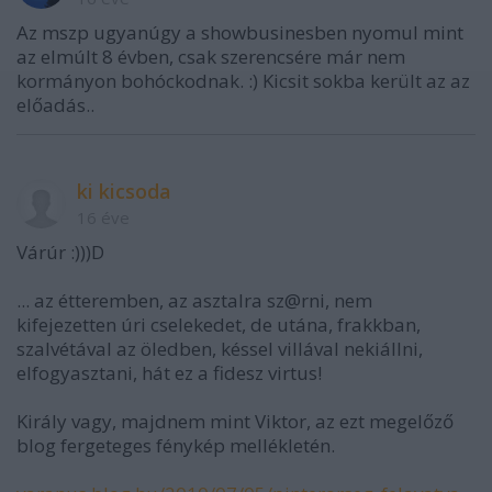
Az mszp ugyanúgy a showbusinesben nyomul mint
az elmúlt 8 évben, csak szerencsére már nem
kormányon bohóckodnak. :) Kicsit sokba került az az
előadás..
ki kicsoda
16 éve
Várúr :)))D
... az étteremben, az asztalra sz@rni, nem
kifejezetten úri cselekedet, de utána, frakkban,
szalvétával az öledben, késsel villával nekiállni,
elfogyasztani, hát ez a fidesz virtus!
Király vagy, majdnem mint Viktor, az ezt megelőző
blog fergeteges fénykép mellékletén.