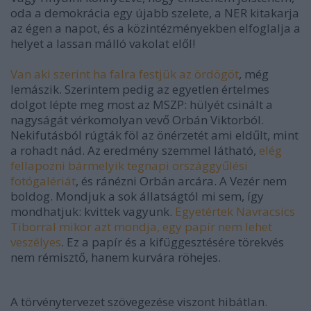
oda a demokrácia egy újabb szelete, a NER kitakarja
az égen a napot, és a közintézményekben elfoglalja a
helyet a lassan málló vakolat elől!
Van aki szerint ha falra festjük az ördögöt
, még
lemászik. Szerintem pedig az egyetlen értelmes
dolgot lépte meg most az MSZP: hülyét csinált a
nagyságát vérkomolyan vevő Orbán Viktorból.
Nekifutásból rúgták föl az önérzetét ami eldűlt, mint
a rohadt nád. Az eredmény szemmel látható,
elég
fellapozni bármelyik tegnapi országgyűlési
fotógalériát
, és ránézni Orbán arcára. A Vezér nem
boldog. Mondjuk a sok állatságtól mi sem, így
mondhatjuk: kvittek vagyunk.
Egyetértek Navracsics
Tiborral mikor azt mondja, egy papír nem lehet
veszélyes
. Ez a papír és a kifüggesztésére törekvés
nem rémisztő, hanem kurvára röhejes.
A törvénytervezet szövegezése viszont hibátlan.