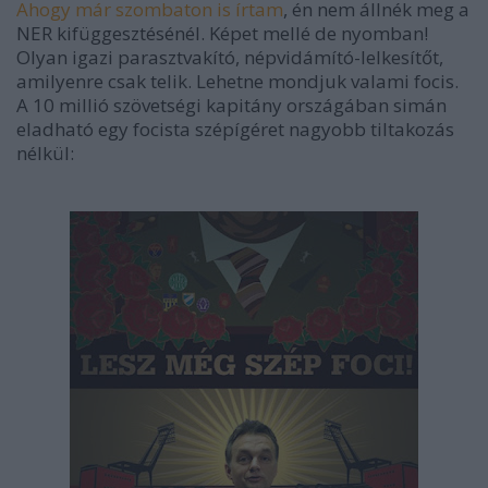
Ahogy már szombaton is írtam
, én nem állnék meg a
NER kifüggesztésénél. Képet mellé de nyomban!
Olyan igazi parasztvakító, népvidámító-lelkesítőt,
amilyenre csak telik. Lehetne mondjuk valami focis.
A 10 millió szövetségi kapitány országában simán
eladható egy focista szépígéret nagyobb tiltakozás
nélkül: