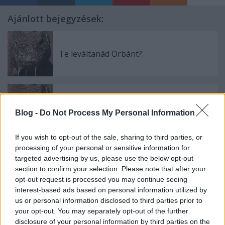
Ajánlott bejegyzések:
Te leváltanád Orbánt?
Már a gyerekeinktől is loptok?!
Blog -
Do Not Process My Personal Information
If you wish to opt-out of the sale, sharing to third parties, or
processing of your personal or sensitive information for
Izom-Bayer megint vért akar
targeted advertising by us, please use the below opt-out
section to confirm your selection. Please note that after your
opt-out request is processed you may continue seeing
interest-based ads based on personal information utilized by
us or personal information disclosed to third parties prior to
Orbánék orosz megyét csinálnak
your opt-out. You may separately opt-out of the further
belőlünk?
disclosure of your personal information by third parties on the