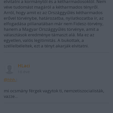
elvitatni a kormánytól és a kétharmadosoktól. Nem
véve tudomást magáról a kétharmados tényről.
Arról, hogy amit ez az Országgyűlés kétharmados
erővel törvénybe, határozatba, nyilatkozatba ír, az
elfogadása pillanatában már nem Fidesz-törvény,
hanem a Magyar Országgyűlés törvénye, amit a
választások eredménye támaszt alá. Ma ez az
egyetlen, valós legitimitás. A bukottak, a
széllelbéleltek, ezt a tényt akarják elvitatni.
HLaci
16 éve
@hhh.
:
mi ocsmány férgek vagytok ti, nemzetiszocialisták,
vazze...