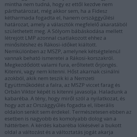
mintha nem tudná, hogy ez ettől kezdve nem
párthatározat, még akkor sem, ha a Fidesz
kétharmada fogadta el, hanem országgyűlési
határozat, amely a választók megfelelő akaratából
születhetett meg. A Sólyom bábáskodása mellett
létrejött LMP azonnal csatlakozott ehhez a
minősítéshez és Rákosi-időket kiáltott.
Nemkülönben az MSZP, amelynek kétségtelenül
vannak beható ismeretei a Rákosi-korszakról.
Megkezdődött valami fura, erőltetett őrjöngés.
Kitenni, vagy nem kitenni. Hőst akarnak csinálni
azokból, akik nem teszik ki a Nemzeti
Együttműködést a falra, az MSZP viccet farag és
Orbán Viktor képét is kitenni javasolja. Haladunk a
kabaréba. A tény, hogy miről szól a nyilatkozat, és
hogy azt az Országgyűlés fogadta el, liberális
oldalon senkit sem érdekel. Természetesen ebben az
esetben is nagyobb és komolyabb dolog van a
háttérben. A kérdés kabaréba lökésével a bukott
oldal a változást és a változtatás jogát akarja