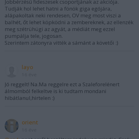
Jobbérzésű fideszesek csoportjának az akciója.
Tudják hol lehet hatni a fönök giga egójára,
alápakoltak neki rendesen, OV meg most viszi a
balhét, őt lehet köpködni a zembereknek, az ellenzék
meg szétrühügi az agyát, a médiát meg ezzel
pumpálja tele, jogosan.
Szerintem zátonyra vitték a sámánt a követői :)
layo
16 éve
Jó reggelt! Na.Ma reggelre ezt a Szaleforelénert
álmomból felkeltve is ki tudtam mondani
hibátlanul,hirtelen :)
orient
16 éve