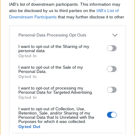
IAB’s list of downstream participants. This information may
also be disclosed by us to third parties on the
IAB’s List of
Downstream Participants
that may further disclose it to other
Kövér Laca agya ledobta a szíjat
third parties.
Please note that this website/app uses one or more Google
Personal Data Processing Opt Outs
services and may gather and store information including but
not limited to your visit or usage behaviour. You may click to
I want to opt-out of the Sharing of my
personal data.
grant or deny consent to Google and its third-party tags to
Opted In
Szólj hozzá!
use your data for below specified purposes in below Google
consent section.
I want to opt-out of the Sale of my
A hozzászóláshoz be kell lépned!
Personal Data.
Opted In
I want to opt-out of processing my
Personal Data for Targeted Advertising.
Opted In
I want to opt-out of Collection, Use,
Retention, Sale, and/or Sharing of my
Personal Data that Is Unrelated with the
Purposes for which it was collected.
Opted Out
VAGY